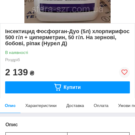
Інсектицид Фосфорган-Дуо (5л) хлорпирифос
500 г/л + циперметрин, 50 г/л. На зернові,
бобові, ріпак (Нурел Д)
В наявності
Роздріб
2 139
₴
Купити
Опис
Характеристики
Доставка
Оплата
Умови п
Опис