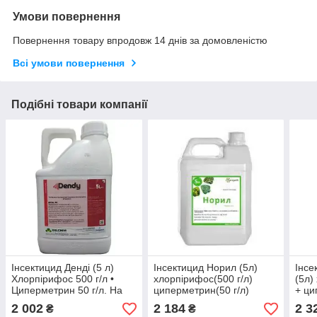
Умови повернення
Повернення товару впродовж 14 днів за домовленістю
Всі умови повернення
Подібні товари компанії
Інсектицид Денді (5 л)
Інсектицид Норил (5л)
Інсе
Хлорпірифос 500 г/л •
хлорпірифос(500 г/л)
(5л)
Циперметрин 50 г/л. На
циперметрин(50 г/л)
+ ци
зернові, ріпак, соняшник,
(Нурел Д) На зернові,
пшен
2 002
2 184
2 3
₴
₴
буряк (Нурел Д)
горох, яблуню, буряку