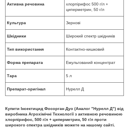
Активна речовина
хлорпірифос 500 г/л +
циперметрин, 50 г/л
Культура
Зернові
Шкідники
Широкий спектр шкідників
Тип використання
Контактно-кишковий
Форма препарата
Емульгований концентрат
Тара
5 л
Препарат-оригінал
Нурелл Д
Купити Інсектицид Фосорган Дуо (Аналог "Нурелл Д") від
виробника Агрохімічні Технології з активною речовиною
хлорпірифос, 500 г/л + циперметрин, 50 г/л проти
широкого спектра шкідників можете на нашому сайті.