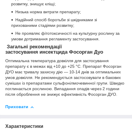
розвитку, знищує кліщі;
Низька норма витрати препарату;
Надійний спосіб боротьби зі шкідниками зі
прихованими стадіями розвитку;
Не проявляє фітотоксичності на культурну рослину за
умови дотримання регламенту застосування.
Загальні рекомендації
застосування
инсектцида
Фосорган Дуо
Оптимальна температура довкілля для застосування
препарату є в межах від +10 до +25 °C. Препарат Фосорган
ДУО має тривалу захисну дію — 10-14 днів за оптимальних
умов довкілля. Не рекомендується застосовувати в бакових
сумішах із препаратами сульфонілмочевинної групи. Швидко
поглинається рослиною. Випадання опадів через 2 години
після оброблення не знижує ефективність Фосорган ДУО.
Приховати
Характеристики