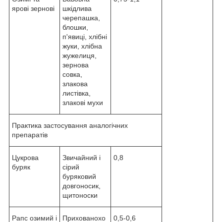
ярові зернові
шкідлива
черепашка,
блошки,
п'явиці, хлібні
жуки, хлібна
жужелиця,
зернова
совка,
злакова
листівка,
злакові мухи
Практика застосування аналогічних
препаратів
Цукрова
Звичайний і
0,8
буряк
сірий
буряковий
довгоносик,
щитоноски
Рапс озимий і
Прихованохо
0,5-0,6