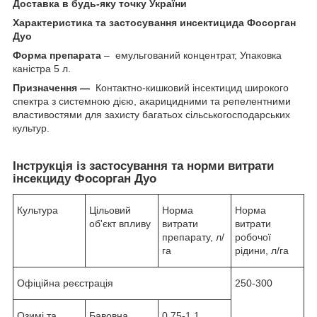
Доставка в будь-яку точку України
Характеристика та застосування
инсектицида
Фосорган
Дуо
Форма препарата
– емульгований концентрат, Упаковка
каністра 5 л.
Призначення —
Контактно-кишковий інсектицид широкого
спектра з системною дією, акарицидними та репелентними
властивостями для захисту багатьох сільськогосподарських
культур.
Інструкція із застосування та норми витрати
інсекциду
Фосорган Дуо
Культура
Цільовий
Норма
Норма
об'єкт впливу
витрати
витрати
препарату, л/
робочої
га
рідини, л/га
Офіційна реєстрація
250-300
Озимі та
Бавовна
0,75-1,1