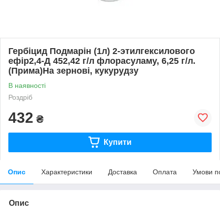
Гербіцид Подмарін (1л) 2-этилгексилового
ефір2,4-Д 452,42 г/л флорасуламу, 6,25 г/л.
(Прима)На зернові, кукурудзу
В наявності
Роздріб
432
₴
Купити
Опис
Характеристики
Доставка
Оплата
Умови п
Опис