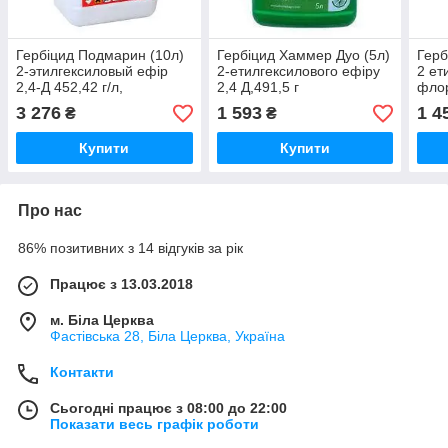
Гербіцид Подмарин (10л)
Гербіцид Хаммер Дуо (5л)
Герб
2-этилгексиловый ефір
2-етилгексилового ефіру
2 ет
2,4-Д 452,42 г/л,
2,4 Д,491,5 г
флор
флорасулам, 6,25 г/л.
л+флорасулам,8,5 г/л.На
(Прі
3 276
1 593
1 4
₴
₴
(Пріма) На зернові
зернові, кукурудзу (Пріма)
Купити
Купити
Про нас
86% позитивних з 14 відгуків за рік
Працює з 13.03.2018
м. Біла Церква
Фастівська 28, Біла Церква, Україна
Контакти
Сьогодні працює з 08:00 до 22:00
Показати весь графік роботи