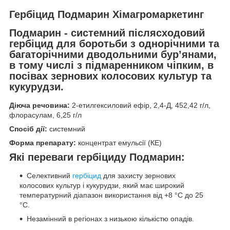
Гербіцид
Подмарин
Хімагромаркетинг
Подмарин - системний післясходовий
гербіцид для боротьби з однорічними та
багаторічними дводольними бур’янами,
в тому числі з підмаренником чіпким, в
посівах зернових колосових культур та
кукурудзи.
Діюча речовина:
2-етилгексиловий ефір, 2,4-Д, 452,42 г/л,
флорасулам, 6,25 г/л
Спосіб дії:
системний
Форма препарату:
концентрат емульсії (КЕ)
Які переваги гербіциду Подмарин:
Селективний
гербіцид
для захисту зернових
колосових культур і кукурудзи, який має широкий
температурний діапазон використання від +8 °С до 25
°С.
Незамінний в регіонах з низькою кількістю опадів.