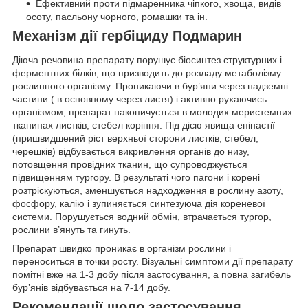
Ефективний проти підмаренника чіпкого, хвоща, видів
осоту, пасльону чорного, ромашки та ін.
Механізм дії гербіциду Подмарин
Діюча речовина препарату порушує біосинтез структурних і
ферментних білків, що призводить до розладу метаболізму
рослинного організму. Проникаючи в бур’яни через надземні
частини ( в основному через листя) і активно рухаючись
організмом, препарат накопичується в молодих меристемних
тканинах листків, стебел коріння. Під дією явища епінастії
(пришвидшений ріст верхньої сторони листків, стебел,
черешків) відбувається викривлення органів до низу,
потовщення провідних тканин, що супроводжується
підвищенням тургору. В результаті чого пагони і корені
розтріскуються, зменшується надходження в рослину азоту,
фосфору, калію і зупиняється синтезуюча дія кореневої
системи. Порушується водний обмін, втрачається тургор,
рослини в’януть та гинуть.
Препарат швидко проникає в організм рослини і
переноситься в точки росту. Візуальні симптоми дії препарату
помітні вже на 1-3 добу після застосування, а повна загибель
бур’янів відбувається на 7-14 добу.
Рекомендації щодо застосування