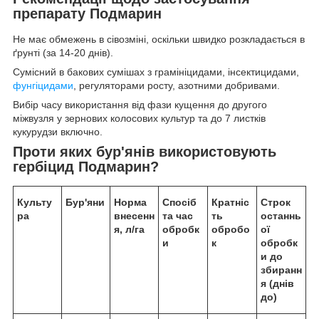
препарату Подмарин
Не має обмежень в сівозміні, оскільки швидко розкладається в
ґрунті (за 14-20 днів).
Сумісний в бакових сумішах з грамініцидами, інсектицидами,
фунгіцидами
, регуляторами росту, азотними добривами.
Вибір часу використання від фази кущення до другого
міжвузля у зернових колосових культур та до 7 листків
кукурудзи включно.
Проти яких бур'янів використовують
гербіцид Подмарин?
Культу
Бур'яни
Норма
Спосіб
Кратніс
Строк
ра
внесенн
та час
ть
останнь
я, л/га
обробк
обробо
ої
и
к
обробк
и до
збиранн
я (днів
до)