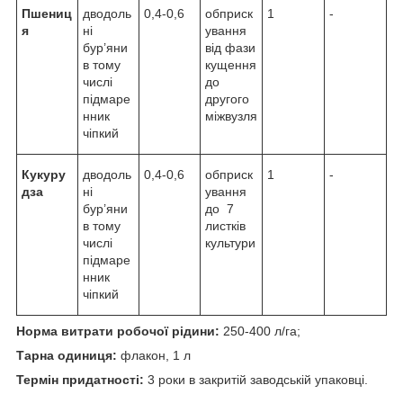
Пшениц
дводоль
0,4-0,6
обприск
1
-
я
ні
ування
бур’яни
від фази
в тому
кущення
числі
до
підмаре
другого
нник
міжвузля
чіпкий
Кукуру
дводоль
0,4-0,6
обприск
1
-
дза
ні
ування
бур’яни
до 7
в тому
листків
числі
культури
підмаре
нник
чіпкий
Норма витрати робочої рідини:
250-400 л/га;
Тарна одиниця:
флакон, 1 л
Термін придатності:
3 роки в закритій заводській упаковці.