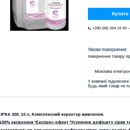
Купити
+380 (68) 594-16-83
повернення товару п
У компанії підключені
будь-який товар не п
ІРКА 200, 10 л, Комплексний коректор живлення.
100% засвоєння *Експрес-ефект *Усунення дефіциту сірки та
астосовується для усунення дефіциту сірки, азоту та міді.