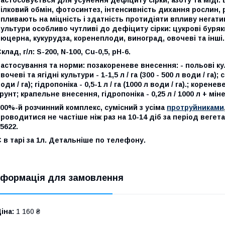
ілковий обмін, фотосинтез, інтенсивність дихання рослин, р
пливають на міцність і здатність протидіяти впливу негатив
ультури особливо чутливі до дефіциту сірки: цукрові буряк
юцерна, кукурудза, коренеплоди, виноград, овочеві та інші.
клад, г/л: S-200, N-100, Cu-0,5, pH-6.
астосування та норми: позакореневе внесення: - польові культу
вочеві та ягідні культури - 1-1,5 л / га (300 - 500 л води / га); 
оди / га); гідропоніка - 0,5-1 л / га (1000 л води / га).; корен
рунт; крапельне внесення, гідропоніка - 0,25 л / 1000 л + мі
00%-й розчинний комплекс, сумісний з усіма
протруйниками
роводитися не частіше ніж раз на 10-14 діб за період вегет
5622.
 в тарі за 1л. Детальніше по телефону.
нформація для замовлення
іна:
1 160 ₴