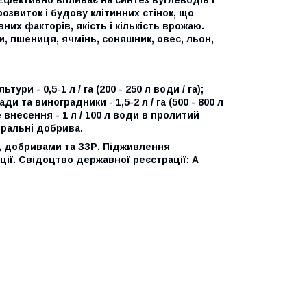
озвиток і будову клітинних стінок, що
них факторів, якість і кількість врожаю.
и, пшениця, ячмінь, соняшник, овес, льон,
ри - 0,5-1 л / га (200 - 250 л води / га);
сади та виноградники - 1,5-2 л / га (500 - 800 л
еве внесення - 1 л / 100 л води в пролитий
неральні добрива.
, добривами та ЗЗР. Підживлення
ації. Свідоцтво державної реєстрації: А