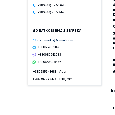
б
+380 (68) 594-16-83
в
+380 (66) 707-84-76
К
л
С
З
о
gammaiko@gmail.com
в
+380667078476
ґ
+380685941683
1
п
+380667078476
0
Є
+380685941683
Viber
+380667078476
Telegram
І
Ц