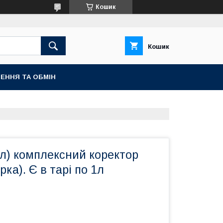
Кошик
Кошик
ЕННЯ ТА ОБМІН
0л) комплексний коректор
ка). Є в тарі по 1л