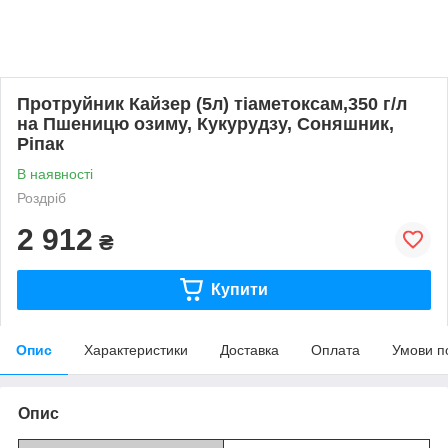
Протруйник Кайзер (5л) тіаметоксам,350 г/л
на Пшеницю озиму, Кукурудзу, Соняшник,
Ріпак
В наявності
Роздріб
2 912
₴
Купити
Опис
Характеристики
Доставка
Оплата
Умови п
Опис