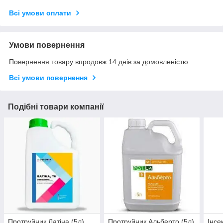
Всі умови оплати
Умови повернення
Повернення товару впродовж 14 днів за домовленістю
Всі умови повернення
Подібні товари компанії
Протруйник Латіна (5л)
Протруйник Альберто (5л)
Інсе