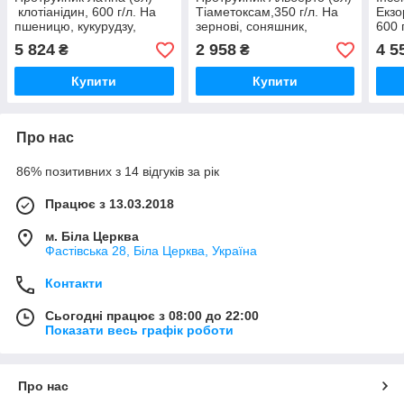
клотіанідин, 600 г/л. На
Тіаметоксам,350 г/л. На
Екзо
пшеницю, кукурудзу,
зернові, соняшник,
600 
соняшник, цукровий буряк
картоплю, ріпак, кукурудзу
карт
5 824
2 958
4 5
₴
₴
куку
Купити
Купити
Про нас
86% позитивних з 14 відгуків за рік
Працює з 13.03.2018
м. Біла Церква
Фастівська 28, Біла Церква, Україна
Контакти
Сьогодні працює з 08:00 до 22:00
Показати весь графік роботи
Про нас