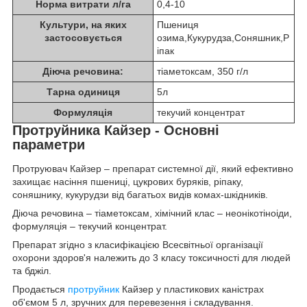
Норма витрати л/га
0,4-10
Культури, на яких
Пшениця
застосовується
озима,Кукурудза,Соняшник,Р
іпак
Діюча речовина:
тіаметоксам, 350 г/л
Тарна одиниця
5л
Формуляція
текучий концентрат
Протруйника Кайзер - Основні
параметри
Протруювач Кайзер – препарат системної дії, який ефективно
захищає насіння пшениці, цукрових буряків, ріпаку,
соняшнику, кукурудзи від багатьох видів комах-шкідників.
Діюча речовина – тіаметоксам, хімічний клас – неонікотіноіди,
формуляція – текучий концентрат.
Препарат згідно з класифікацією Всесвітньої організації
охорони здоров'я належить до 3 класу токсичності для людей
та бджіл.
Продається
протруйник
Кайзер у пластикових каністрах
об'ємом 5 л, зручних для перевезення і складування.