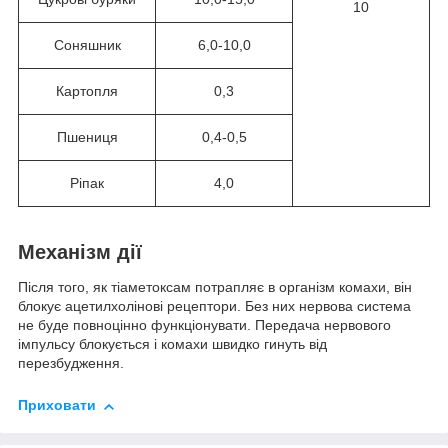
10
Соняшник
6,0-10,0
Картопля
0,3
Пшениця
0,4-0,5
Ріпак
4,0
Механізм дії
Після того, як тіаметоксам потрапляє в організм комахи, він
блокує ацетилхолінові рецептори. Без них нервова система
не буде повноцінно функціонувати. Передача нервового
імпульсу блокується і комахи швидко гинуть від
перезбудження.
Приховати