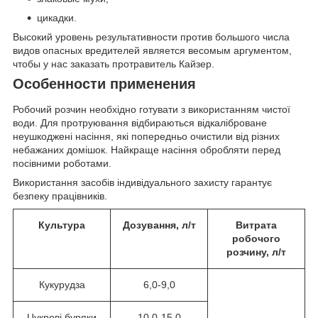
цикадки.
Высокий уровень результативности против большого числа
видов опасных вредителей является весомым аргументом,
чтобы у нас заказать протравитель Кайзер.
Особенности применения
Робочий розчин необхідно готувати з використанням чистої
води. Для протруювання відбираються відкаліброване
неушкоджені насіння, які попередньо очистили від різних
небажаних домішок. Найкраще насіння обробляти перед
посівними роботами.
Використання засобів індивідуального захисту гарантує
безпеку працівників.
Культура
Дозування, л/т
Витрата
робочого
розчину, л/т
Кукурудза
6,0-9,0
Цукрові буряки
10,0-15,0