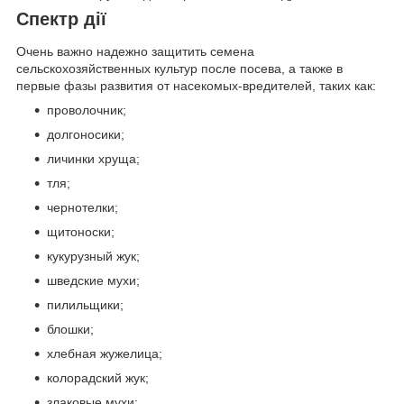
Спектр дії
Очень важно надежно защитить семена
сельскохозяйственных культур после посева, а также в
первые фазы развития от насекомых-вредителей, таких как:
проволочник;
долгоносики;
личинки хруща;
тля;
чернотелки;
щитоноски;
кукурузный жук;
шведские мухи;
пилильщики;
блошки;
хлебная жужелица;
колорадский жук;
злаковые мухи;