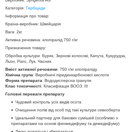
Категорія:
Гербіциди
Інформація про товар:
Країна-виробник: Швейцарія
Вага: 2кг.
Активна речовина: клопіралід 750 г/кг
Призначення товару:
Обробка культури: Буряк, Зернові колосові, Капута, Кукурудза,
Льон, Рапс, Лук, Часник
Вміст активної речовини
: 750 г/кг клопіраліду
Хімічна група
: Виробничі піридинкарбонової кислоти
Форма препарата
: Вододисперсна гранули
Клас токсичності
: Класифікація ВООЗ: III
Головні переваги препарату
Чудовий контроль усіх видів осота
Очищення полів від особ під такі культури севооберта
Ідеальний партнер для бакових сумішей (особливо з
препаратами на основі фенмедифуму та демедифуму)
Легко дозується і зберігається