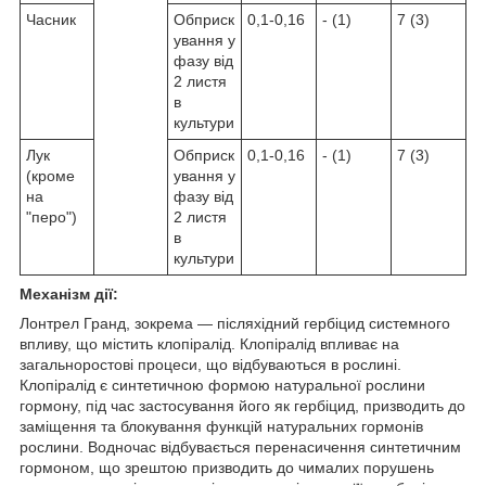
Часник
Обприск
0,1-0,16
- (1)
7 (3)
ування у
фазу від
2 листя
в
культури
Лук
Обприск
0,1-0,16
- (1)
7 (3)
(кроме
ування у
на
фазу від
"перо")
2 листя
в
культури
Механізм дії:
Лонтрел Гранд, зокрема — післяхідний гербіцид системного
впливу, що містить клопіралід. Клопіралід впливає на
загальноростові процеси, що відбуваються в рослині.
Клопіралід є синтетичною формою натуральної рослини
гормону, під час застосування його як гербіцид, призводить до
заміщення та блокування функцій натуральних гормонів
рослини. Водночас відбувається перенасичення синтетичним
гормоном, що зрештою призводить до чималих порушень