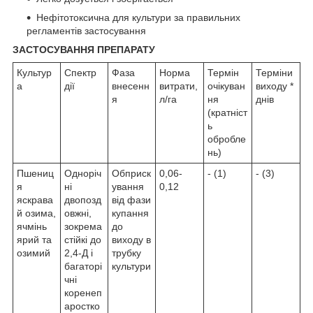
Нефітотоксична для культури за правильних
регламентів застосування
ЗАСТОСУВАННЯ ПРЕПАРАТУ
Культур
Спектр
Фаза
Норма
Термін
Терміни
а
дії
внесенн
витрати,
очікуван
виходу *
я
л/га
ня
днів
(кратніст
ь
обробле
нь)
Пшениц
Одноріч
Обприск
0,06-
- (1)
- (3)
я
ні
ування
0,12
яскрава
двопозд
від фази
й озима,
овжні,
купання
ячмінь
зокрема
до
ярий та
стійкі до
виходу в
озимий
2,4-Д і
трубку
багаторі
культури
чні
коренеп
аростко