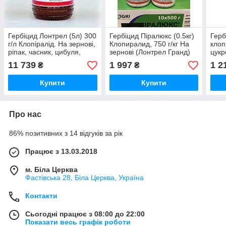
Гербіцид Лонтрел (5л) 300
Гербіцид Піралюкс (0.5кг)
Герб
г/л Клопіралід. На зернові,
Клопиралид, 750 г/кг На
клоп
ріпак, часник, цибуля,
зернові (Лонтрел Гранд)
цукр
буряк, кукурудзу
11 739
1 997
1 2
₴
₴
Купити
Купити
Про нас
86% позитивних з 14 відгуків за рік
Працює з 13.03.2018
м. Біла Церква
Фастівська 28, Біла Церква, Україна
Контакти
Сьогодні працює з 08:00 до 22:00
Показати весь графік роботи