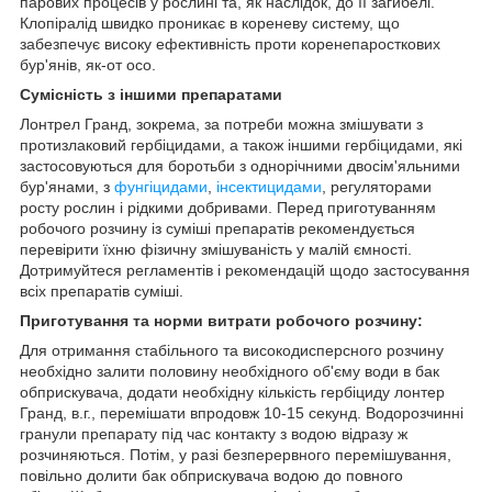
парових процесів у рослині та, як наслідок, до її загибелі.
Клопіралід швидко проникає в кореневу систему, що
забезпечує високу ефективність проти коренепаросткових
бур'янів, як-от осо.
Сумісність з іншими препаратами
Лонтрел Гранд, зокрема, за потреби можна змішувати з
протизлаковий гербіцидами, а також іншими гербіцидами, які
застосовуються для боротьби з однорічними двосім'яльними
бур'янами, з
фунгіцидами
,
інсектицидами
, регуляторами
росту рослин і рідкими добривами. Перед приготуванням
робочого розчину із суміші препаратів рекомендується
перевірити їхню фізичну змішуваність у малій ємності.
Дотримуйтеся регламентів і рекомендацій щодо застосування
всіх препаратів суміші.
Приготування та норми витрати робочого розчину:
Для отримання стабільного та високодисперсного розчину
необхідно залити половину необхідного об'єму води в бак
обприскувача, додати необхідну кількість гербіциду лонтер
Гранд, в.г., перемішати впродовж 10-15 секунд. Водорозчинні
гранули препарату під час контакту з водою відразу ж
розчиняються. Потім, у разі безперервного перемішування,
повільно долити бак обприскувача водою до повного