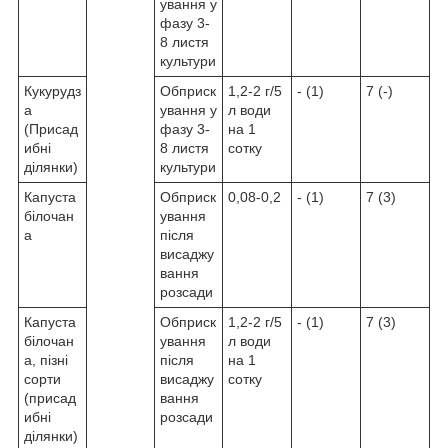
ування у
фазу 3-
8 листя
культури
Кукурудз
Обприск
1,2-2 г/5
- (1)
7 (-)
а
ування у
л води
(Присад
фазу 3-
на 1
ибні
8 листя
сотку
ділянки)
культури
Капуста
Обприск
0,08-0,2
- (1)
7 (3)
білочан
ування
а
після
висаджу
вання
розсади
Капуста
Обприск
1,2-2 г/5
- (1)
7 (3)
білочан
ування
л води
а, пізні
після
на 1
сорти
висаджу
сотку
(присад
вання
ибні
розсади
ділянки)