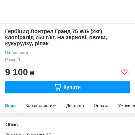
Гербіцид Лонтрел Гранд 75 WG (2кг)
клопіралід 750 г/кг. На зернові, овочи,
кукурудзу, ріпак
В наявності
Роздріб
9 100
₴
Купити
Опис
Характеристики
Доставка
Оплата
Умови п
Опис
Виробник: Syngenta AG