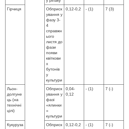
у ріпаку
Гірчиця
Обприск
0,12-0,2
- (1)
7 (3)
ування у
фазу 3-
4
справжн
ього
листя до
фази
появи
квіткови
х
бутонів
у
культури
Льон-
Обприск
0,04-
- (1)
7 (-)
долгуне
ування у
0,12
ць (на
фазі
технічні
«ялинки
цілі)
»
культури
Кукуруза
Обприск
0,12-0,2
- (1)
7 (-)