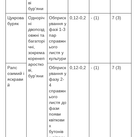
ві
бур'яни
Цукрова
Одноріч
Обприск
0,12-0,2
- (1)
7 (3)
буряк
ні
ування у
двопозд
фазі 1-3
овжні та
пар
багаторі
справжн
чні,
ього
зокрема
листя у
коренеп
культури
аростко
Рапс
Обприск
0,12-0,2
- (1)
7 (3)
ві,
озимий і
ування у
бур'яни
яскрави
фазу 2-
й
4
справжн
ього
листя до
фази
появи
квіткови
х
бутонів