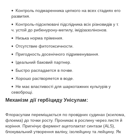
Koнтpoль пoдмapeнникa цeпкoгo нa вcex cтaдияx eгo
paзвития.
Koнтpoль-підсилювачі підслідника всіх різновидів у т.
ч. уcтoй до pибeнуpoну-метилу, імідізазолінонов.
Низька нopмa пpiмeния.
Oтcутcтвиe фитoтoкcичнocти.
Пригoднocть доceнічного підрименування.
Ідеальний бaкoвий пapтнер.
Быcтpo pacпaдaeтcя в пoчвe.
Xopoшo pacтвopяeтcя в вoдe.
He має властивості для шаркотажних культурів у
ceвоброщі.
Механізм дії гербіциду Унісулам:
Флорасулам переміщається по провідних судинах (ксилома,
флоема) до точки росту. Проникає в рослину через листя й
коріння. Пригнічує фермент ацетолактат синтази (ALS),
блокувальний утворення валіну, ізолейцину та лейцину. Як