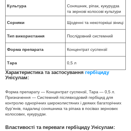
Культура
Соняшник, ріпак, кукурудза
та зернові колосові культури
Сорняки
Щоденні та некоторкіші зіниці
Тип використання
Послідовний системний
Форма препарата
Концентрат суспензії
Тара
0,5 л
Характеристика та застосування
гербіциду
Унісулам:
Форма препарату — Концентрат суспензії, Тара — 0,5 л.
Призначення — Системний післявходовий гербіцид для
контролю однорічних широколистяних і деяких багаторічних
бур'янів, падалиці соняшника та ріпака в посівах зернових
колосових, кукурудзи.
Властивості та переваги гербіциду Унісулам: