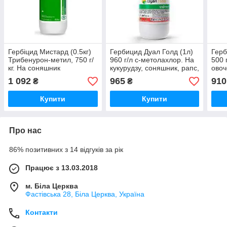
Гербіцид Мистард (0.5кг)
Гербицид Дуал Голд (1л)
Герб
Трибенурон-метил, 750 г/
960 г/л с-метолахлор. На
500 
кг. На соняшник
кукурудзу, соняшник, рапс,
овоч
томати
1 092
965
910
₴
₴
Купити
Купити
Про нас
86% позитивних з 14 відгуків за рік
Працює з 13.03.2018
м. Біла Церква
Фастівська 28, Біла Церква, Україна
Контакти