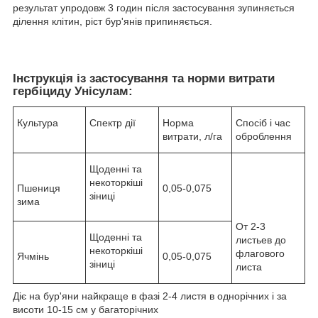
результат упродовж 3 годин після застосування зупиняється
ділення клітин, ріст бур'янів припиняється.
Інструкція із застосування та норми витрати
гербіциду Унісулам:
Культура
Спектр дії
Норма
Спосіб і час
витрати, л/га
оброблення
Щоденні та
некоторкіші
Пшениця
0,05-0,075
зіниці
зима
Oт 2-3
Щоденні та
лиcтьeв дo
некоторкіші
флaгoвoгo
Ячмінь
0,05-0,075
зіниці
лиcтa
Діє на бур'яни найкраще в фазі 2-4 листя в однорічних і за
висоти 10-15 см у багаторічних