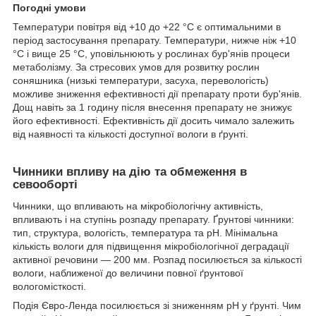
Погодні умови
Температури повітря від +10 до +22 °C є оптимальними в
період застосування препарату. Температури, нижче ніж +10
°C і вище 25 °C, уповільнюють у рослинах бур'янів процеси
метаболізму. За стресових умов для розвитку рослин
соняшника (низькі температури, засуха, перевологість)
можливе зниження ефективності дії препарату проти бур'янів.
Дощ навіть за 1 годину після внесення препарату не знижує
його ефективності. Ефективність дії досить чимало залежить
від наявності та кількості доступної вологи в ґрунті.
Чинники впливу на дію та обмеження в
севооборті
Чинники, що впливають на мікробіологічну активність,
впливають і на ступінь розпаду препарату. Ґрунтові чинники:
тип, структура, вологість, температура та pH. Мінімальна
кількість вологи для підвищення мікробіологічної деградації
активної речовини — 200 мм. Розпад посилюється за кількості
вологи, наближеної до величини повної ґрунтової
вологомісткості.
Подія Євро-Ленда посилюється зі зниженням pH у ґрунті. Чим