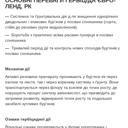
ОСНОВНІ ПЕРЕВАГИ ГЕРБІЦІДА ЄВРО-
ЛЕНД, РК
—
Системна та ґрунтувальна дія д.ля знищення однорічних
дводольних і злакових бур'янів у посівах соняшника (сорта,
стійкі до речовин групи імідазолінонів).
—
Боротьба з практично всіма расами пухирця в посівах
соняшника.
—
Тривалий період дії та контроль нових споходів бур'янів у
посівах соняшника.
Механізм дії
Активні речовини препарату проникають у бур'яни як через
пагони та листя, так і через кореневу систему з ґрунту. Вони
транспортуються через флору та ксилем до точок росту, де
порушують процес синтезу амінокислот, що призводить до
затримки розвитку, відмирання точок росту та подальшої
загибелі чутливих бур'янів.
Ознаки гербіцидної дії
Візуальні ознаки проявляються у формі хлоротичних і