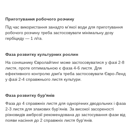
Приготування робочого розчину
Під час використання занадто м'якої води для приготування
робочого розчину треба застосовувати мінімальну дозу
гербіциду — 1 л/га.
Фаза розвитку культурних рослин
На соняшнику Євролайтинг може застосовуватися у фазі 2-8
листя, проте оптимальною є фаза 4-6 листя. Для
ефективного контролю дзиґа треба застосовувати Євро-Ленд
у фазі 2-4 справжнього листя культури.
Фаза розвитку бур'янів
Фаза до 4 справжніх листя для однорічних дводольних і фаза
2-3 листя для злакових бур'янів. За високої засореності
різновидів амброзії рекомендована до застосування фази від
появи насіння до 2 справжніх листя бур'янів.