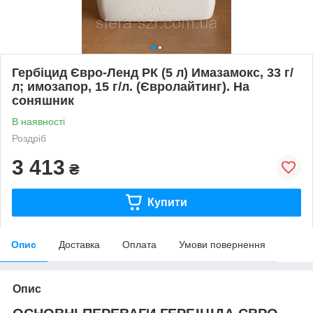
Гербіцид Євро-Ленд РК (5 л) Имазамокс, 33 г/
л; имозапор, 15 г/л. (Євролайтинг). На
соняшник
В наявності
Роздріб
3 413
₴
Купити
Опис
Доставка
Оплата
Умови повернення
Опис