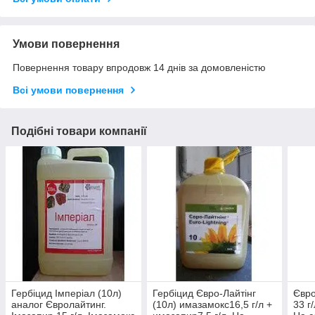
Умови повернення
Повернення товару впродовж 14 днів за домовленістю
Всі умови повернення
Подібні товари компанії
Гербіцид Імперіал (10л)
Гербіцид Євро-Лайтінг
Євро
аналог Євролайтинг.
(10л) имазамокс16,5 г/л +
33 г