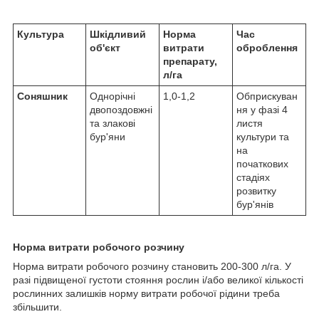
Культура
Шкідливий
Норма
Час
об'єкт
витрати
оброблення
препарату,
л/га
Соняшник
Однорічні
1,0-1,2
Обприскуван
двопоздовжні
ня у фазі 4
та злакові
листя
бур'яни
культури та
на
початкових
стадіях
розвитку
бур'янів
Норма витрати робочого розчину
Норма витрати робочого розчину становить 200-300 л/га. У
разі підвищеної густоти стояння рослин і/або великої кількості
рослинних залишків норму витрати робочої рідини треба
збільшити.