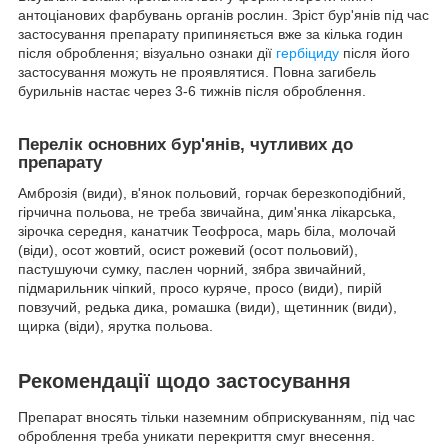
антоціанових фарбувань органів рослин. Зріст бур'янів під час
застосування препарату припиняється вже за кілька годин
після оброблення; візуально ознаки дії
гербіциду
після його
застосування можуть не проявлятися. Повна загибель
бурильнів настає через 3-6 тижнів після оброблення.
Перелік основних бур'янів, чутливих до
препарату
Амброзія (види), в'янок польовий, горчак березкоподібний,
гірчична польова, не треба звичайна, дим'янка лікарська,
зірочка середня, канатчик Теофроса, марь біла, молочай
(віди), осот жовтий, осист рожевий (осот польовий),
пастушуючи сумку, паслен чорний, зябра звичайний,
підмарильник чіпкий, просо куряче, просо (види), пирій
повзучий, редька дика, ромашка (види), щетинник (види),
щирка (віди), ярутка польова.
Рекомендації щодо застосування
Препарат вносять тільки наземним обприскуванням, під час
оброблення треба уникати перекриття смуг внесення.