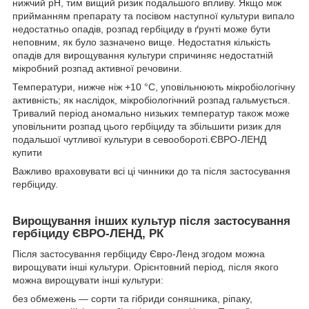
нижчий pH, тим вищий ризик подальшого впливу. Якщо між
прийманням препарату та посівом наступної культури випало
недостатньо опадів, розпад гербіциду в ґрунті може бути
неповним, як було зазначено вище. Недостатня кількість
опадів для вирощування культури спричиняє недостатній
мікробний розпад активної речовини.
Температури, нижче ніж +10 °C, уповільнюють мікробіологічну
активність; як наслідок, мікробіологічний розпад гальмується.
Тривалий період аномально низьких температур також може
уповільнити розпад цього гербіциду та збільшити ризик для
подальшої чутливої культури в севообороті.ЄВРО-ЛЕНД
купити
Важливо враховувати всі ці чинники до та після застосування
гербіциду.
Вирощування інших культур після застосування
гербіциду ЄВРО-ЛЕНД, РК
Після застосування гербіциду Євро-Ленд згодом можна
вирощувати інші культури. Орієнтовний період, після якого
можна вирощувати інші культури:
без обмежень — сорти та гібриди соняшника, ріпаку,