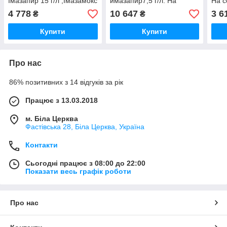
Імазапир 15 г/л ,Імазамокс
имазапир7,5 г/л. На
На 
33 г/л. На Соняшник
соняшник
4 778
10 647
3 6
₴
₴
Купити
Купити
Про нас
86% позитивних з 14 відгуків за рік
Працює з 13.03.2018
м. Біла Церква
Фастівська 28, Біла Церква, Україна
Контакти
Сьогодні працює з 08:00 до 22:00
Показати весь графік роботи
Про нас