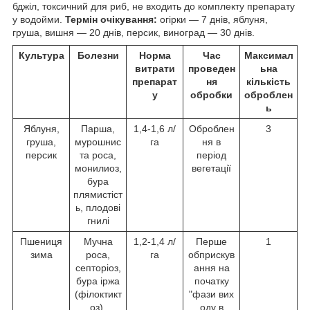
бджіл, токсичний для риб, не входить до комплекту препарату
у водойми.
Термін очікування:
огірки — 7 днів, яблуня,
груша, вишня — 20 днів, персик, виноград — 30 днів.
Культура
Болезни
Норма
Час
Максимал
витрати
проведен
ьна
препарат
ня
кількість
у
обробки
оброблен
ь
Яблуня,
Парша,
1,4-1,6 л/
Оброблен
3
груша,
мурошнис
га
ня в
персик
та роса,
період
монилиоз,
вегетації
бура
плямистіст
ь, плодові
гнилі
Пшениця
Мучна
1,2-1,4 л/
Перше
1
зима
роса,
га
обприскув
септоріоз,
ання на
бура іржа
початку
(філоктикт
"фази вих
оз),
оду в