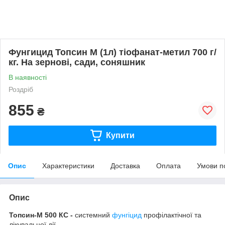
Фунгицид Топсин М (1л) тіофанат-метил 700 г/
кг. На зернові, сади, соняшник
В наявності
Роздріб
855
₴
Купити
Опис
Характеристики
Доставка
Оплата
Умови п
Опис
Топсин-М 500 КС
-
системний
фунгіцид
профілактічної та
лікувальної дії.