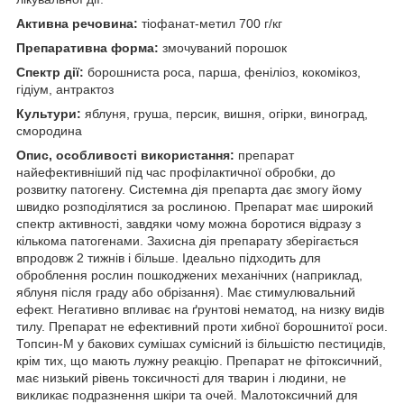
Активна речовина:
тіофанат-метил 700 г/кг
Препаративна форма:
змочуваний порошок
Спектр дії:
борошниста роса, парша, феніліоз, кокомікоз,
гідіум, антрактоз
Культури:
яблуня, груша, персик, вишня, огірки, виноград,
смородина
Опис, особливості використання:
препарат
найефективніший під час профілактичної обробки, до
розвитку патогену. Системна дія препарта дає змогу йому
швидко розподілятися за рослиною. Препарат має широкий
спектр активності, завдяки чому можна боротися відразу з
кількома патогенами. Захисна дія препарату зберігається
впродовж 2 тижнів і більше. Ідеально підходить для
оброблення рослин пошкоджених механічних (наприклад,
яблуня після граду або обрізання). Має стимулювальний
ефект. Негативно впливає на ґрунтові нематод, на низку видів
тилу. Препарат не ефективний проти хибної борошнитої роси.
Топсин-М у бакових сумішах сумісний із більшістю пестицидів,
крім тих, що мають лужну реакцію. Препарат не фітоксичний,
має низький рівень токсичності для тварин і людини, не
викликає подразнення шкіри та очей. Малотоксичний для