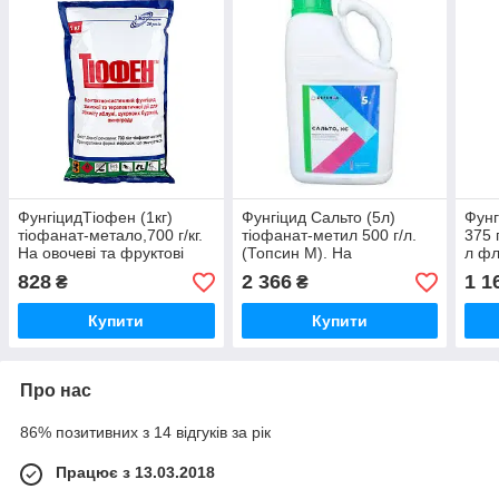
ФунгіцидТіофен (1кг)
Фунгіцид Сальто (5л)
Фунг
тіофанат-метало,700 г/кг.
тіофанат-метил 500 г/л.
375 
На овочеві та фруктові
(Топсин М). На
л фл
Соняшниках, зернові, сою,
та с
828
2 366
1 1
₴
₴
капусту, виноград, яблуні)
Купити
Купити
Про нас
86% позитивних з 14 відгуків за рік
Працює з 13.03.2018