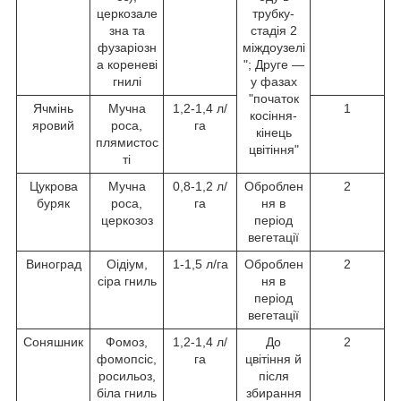
церкозале
трубку-
зна та
стадія 2
фузаріозн
міждоузелі
а кореневі
"; Друге —
гнилі
у фазах
"початок
Ячмінь
Мучна
1,2-1,4 л/
1
косіння-
яровий
роса,
га
кінець
плямистос
цвітіння"
ті
Цукрова
Мучна
0,8-1,2 л/
Оброблен
2
буряк
роса,
га
ня в
церкозоз
період
вегетації
Виноград
Оідіум,
1-1,5 л/га
Оброблен
2
сіра гниль
ня в
період
вегетації
Соняшник
Фомоз,
1,2-1,4 л/
До
2
фомопсіс,
га
цвітіння й
росильоз,
після
біла гниль
збирання