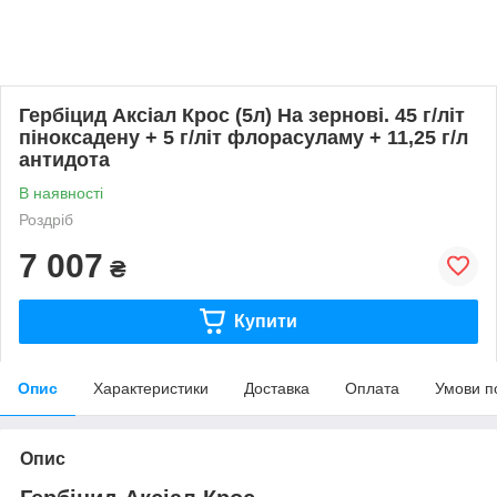
Гербіцид Аксіал Крос (5л) На зернові. 45 г/літ
піноксадену + 5 г/літ флорасуламу + 11,25 г/л
антидота
В наявності
Роздріб
7 007
₴
Купити
Опис
Характеристики
Доставка
Оплата
Умови п
Опис