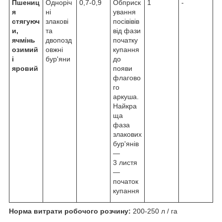
Пшениц
Одноріч
0,7-0,9
Обприск
1
-
я
ні
ування
стягуюч
злакові
посівівів
и,
та
від фази
ячмінь
двопозд
початку
озимий
овжні
купання
і
бур'яни
до
яровий
появи
флагово
го
аркуша.
Найкра
ща
фаза
злакових
бур'янів
—
3 листя
—
початок
купання
Норма витрати робочого розчину:
200-250 л / га