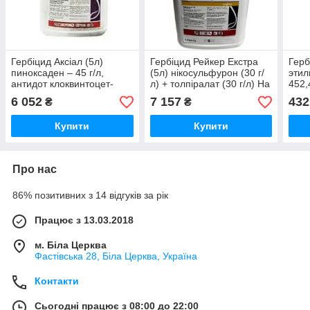
Гербіцид Аксіал (5л)
Гербіцид Рейкер Екстра
Герб
пиноксаден – 45 г/л,
(5л) нікосульфурон (30 г/
этил
антидот клоквинтоцет-
л) + толпіралат (30 г/л) На
452,
мексил – 11,25 г/л. На
кукурудзу
6,25
6 052
7 157
432
₴
₴
зернові
зерн
Купити
Купити
Про нас
86% позитивних з 14 відгуків за рік
Працює з 13.03.2018
м. Біла Церква
Фастівська 28, Біла Церква, Україна
Контакти
Сьогодні працює з 08:00 до 22:00