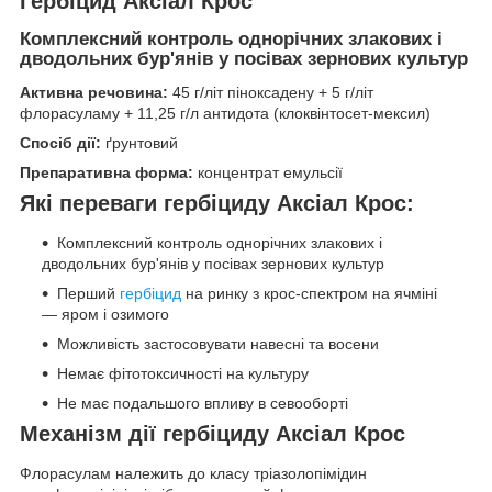
Гербіцид Аксіал Крос
Комплексний контроль однорічних злакових і
дводольних бур'янів у посівах зернових культур
Активна речовина:
45 г/літ піноксадену + 5 г/літ
флорасуламу + 11,25 г/л антидота (клоквінтосет-мексил)
Спосіб дії:
ґрунтовий
Препаративна форма:
концентрат емульсії
Які переваги гербіциду Аксіал Крос:
Комплексний контроль однорічних злакових і
дводольних бур'янів у посівах зернових культур
Перший
гербіцид
на ринку з крос-спектром на ячміні
— яром і озимого
Можливість застосовувати навесні та восени
Немає фітотоксичності на культуру
Не має подальшого впливу в севооборті
Механізм дії гербіциду Аксіал Крос
Флорасулам належить до класу тріазолопімідин