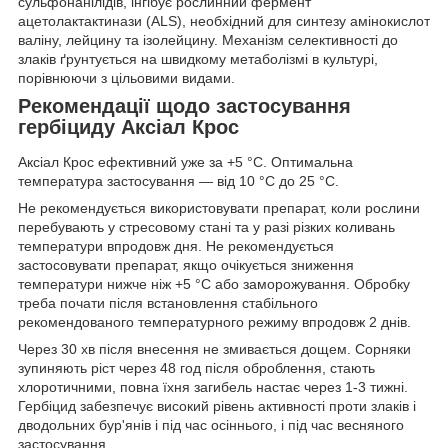
сульфонанілідів, інгібує рослинний фермент
ацетолактактинази (ALS), необхідний для синтезу амінокислот
валіну, лейцину та ізолейцину. Механізм селективності до
злаків ґрунтується на швидкому метаболізмі в культурі,
порівнюючи з цільовими видами.
Рекомендації щодо застосування
гербіциду Аксіал Крос
Аксіал Крос ефективний уже за +5 °C. Оптимальна
температура застосування — від 10 °C до 25 °C.
Не рекомендується використовувати препарат, коли рослини
перебувають у стресовому стані та у разі різких коливань
температури впродовж дня. Не рекомендується
застосовувати препарат, якщо очікується зниження
температури нижче ніж +5 °C або заморожування. Обробку
треба почати після встановлення стабільного
рекомендованого температурного режиму впродовж 2 днів.
Через 30 хв після внесення не змивається дощем. Сорняки
зупиняють ріст через 48 год після оброблення, стають
хлоротичними, повна їхня загибель настає через 1-3 тижні.
Гербіцид забезпечує високий рівень активності проти злаків і
дводольних бур'янів і під час осіннього, і під час весняного
застосування.