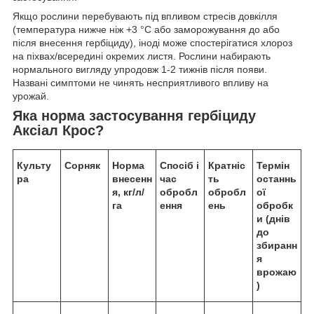
Якщо рослини перебувають під впливом стресів довкілля
(температура нижче ніж +3 °C або заморожування до або
після внесення гербіциду), іноді може спостерігатися хлороз
на піхвах/всередині окремих листя. Рослини набирають
нормального вигляду упродовж 1-2 тижнів після появи.
Названі симптоми не чинять несприятливого впливу на
урожай.
Яка норма застосування гербіциду
Аксіал Крос?
Культу
Сорняк
Норма
Спосіб і
Кратніс
Термін
ра
внесенн
час
ть
останнь
я, кг/л/
обробл
обробл
ої
га
ення
ень
обробк
и (днів
до
збиранн
я
врожаю
)