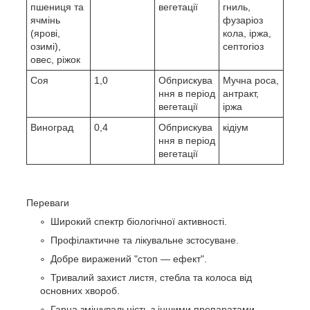
пшениця та
вегетації
гниль,
ячмінь
фузаріоз
(ярові,
кола, іржа,
озимі),
септоriоз
овес, ріжок
Соя
1,0
Обприскува
Мучна роса,
ння в період
антракт,
вегетації
іржа
Виноград
0,4
Обприскува
кідіум
ння в період
вегетації
Переваги
Широкий спектр біологічної активності.
Профілактичне та лікувальне зстосуване.
Добре виражений "стоп — ефект".
Тривалий захист листя, стебла та колоса від
основних хвороб.
Гарна змішувальність з іншими препаратами.