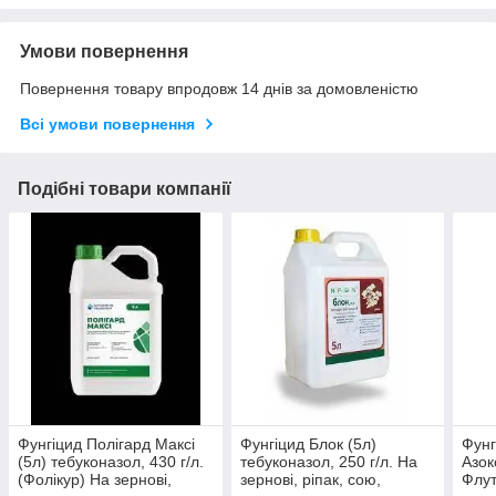
Умови повернення
Повернення товару впродовж 14 днів за домовленістю
Всі умови повернення
Подібні товари компанії
Фунгіцид Полігард Максі
Фунгіцид Блок (5л)
Фунг
(5л) тебуконазол, 430 г/л.
тебуконазол, 250 г/л. На
Азок
(Фолікур) На зернові,
зернові, ріпак, сою,
Флут