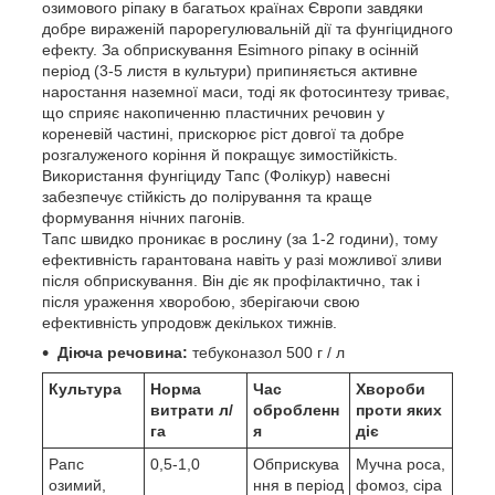
озимового ріпаку в багатьох країнах Європи завдяки
добре вираженій парорегулювальній дії та фунгіцидного
ефекту. За обприскування Esimного ріпаку в осінній
період (3-5 листя в культури) припиняється активне
наростання наземної маси, тоді як фотосинтезу триває,
що сприяє накопиченню пластичних речовин у
кореневій частині, прискорює ріст довгої та добре
розгалуженого коріння й покращує зимостійкість.
Використання фунгіциду Тапс (Фолікур) навесні
забезпечує стійкість до полірування та краще
формування нічних пагонів.
Тапс швидко проникає в рослину (за 1-2 години), тому
ефективність гарантована навіть у разі можливої зливи
після обприскування. Він діє як профілактично, так і
після ураження хворобою, зберігаючи свою
ефективність упродовж декількох тижнів.
Діюча речовина:
тебуконазол 500 г / л
Культура
Норма
Час
Хвороби
витрати л/
обробленн
проти яких
га
я
діє
Рапс
0,5-1,0
Обприскува
Мучна роса,
озимий,
ння в період
фомоз, сіра