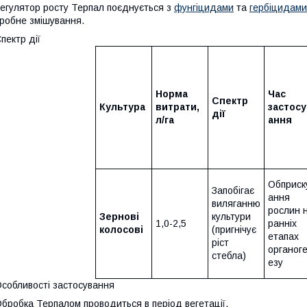
егулятор росту Терпал поєднується з
фунгіцидами
та
гербіцидами
робне змішування.
пектр дії
Норма
Час
Спектр
Культура
витрати,
застосу
дії
л/га
ання
Обприск
Запобігає
ання
виляганню
рослин 
Зернові
культури
1,0-2,5
ранніх
колосові
(пригнічує
етапах
ріст
органог
стебла)
езу
собливості застосування
бробка Терпалом проводиться в період вегетації.