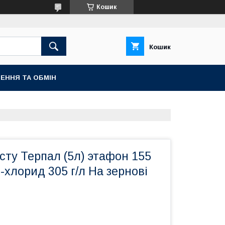
Кошик
Кошик
ЕННЯ ТА ОБМІН
сту Терпал (5л) этафон 155
т-хлорид 305 г/л На зернові