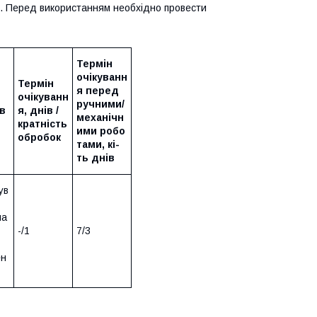
. Перед використанням необхідно провести
Термін
очікуванн
Термін
я перед
очікуванн
ручними/
в
я, днів /
механічн
кратність
ими
робо
обробок
тами,
кі-
ть
днів
ув
на
-/1
7/3
ен