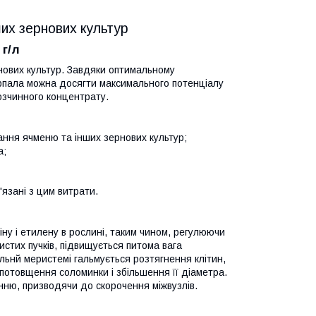
ших зернових культур
 г/л
рнових культур. Завдяки оптимальному
рпала можна досягти максимального потенціалу
озчинного концентрату.
ання ячменю та інших зернових культур;
а;
'язані з цим витрати.
іну і етилену в рослині, таким чином, регулюючи
истих пучків, підвищується питома вага
кальнй меристемі гальмується розтягнення клітин,
потовщення соломинки і збільшення її діаметра.
нню, призводячи до скорочення міжвузлів.