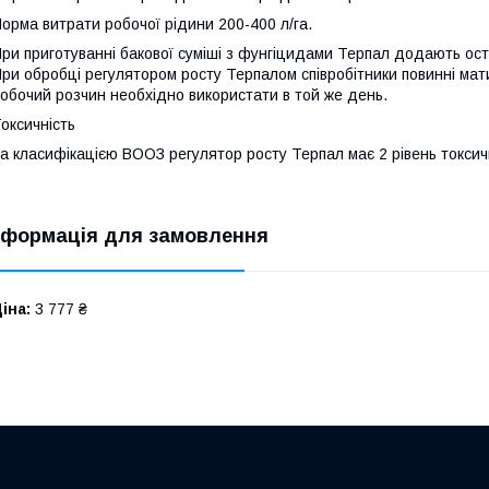
орма витрати робочої рідини 200-400 л/га.
ри приготуванні бакової суміші з фунгіцидами Терпал додають ост
ри обробці регулятором росту Терпалом співробітники повинні мат
обочий розчин необхідно використати в той же день.
оксичність
а класифікацією ВООЗ регулятор росту Терпал має 2 рівень токсич
нформація для замовлення
іна:
3 777 ₴