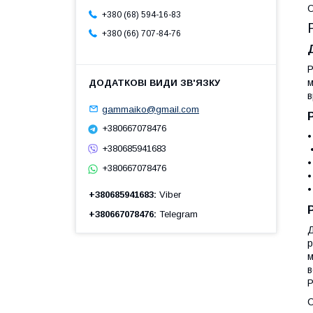
+380 (68) 594-16-83
+380 (66) 707-84-76
Р
м
в
gammaiko@gmail.com
+380667078476
•
+380685941683
•
•
+380667078476
•
•
+380685941683
Viber
+380667078476
Telegram
Д
р
м
в
Р
С