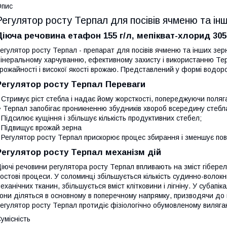
Опис
Регулятор росту Терпал для посівів ячменю та ін
Діюча речовина етафон 155 г/л, мепікват-хлорид 305
егулятор росту Терпал - препарат для посівів ячменю та інших зе
інеральному харчуванню, ефективному захисту і використанню Те
рожайності і високої якості врожаю. Представлений у формі водор
Регулятор росту Терпал Переваги
 Стримує ріст стебла і надає йому жорсткості, попереджуючи поляг
 Терпал запобігає проникненню збудників хвороб всередину стебл
 Підсилює кущіння і збільшує кількість продуктивних стебел;
 Підвищує врожай зерна
 Регулятор росту Терпал прискорює процес збирання і зменшує пов
Регулятор росту Терпал механізм дій
іючі речовини регулятора росту Терпал впливають на зміст гіберел
остові процеси. У соломинці збільшується кількість судинно-волокн
еханічних тканин, збільшується вміст клітковини і лігніну. У субапі
они діляться в основному в поперечному напрямку, призводячи до 
егулятор росту Терпал протидіє фізіологічно обумовленому виляга
умісність