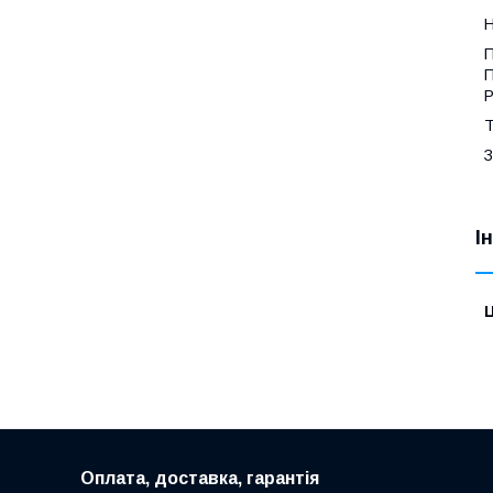
Н
П
П
Р
Т
З
І
Ц
Оплата, доставка, гарантія