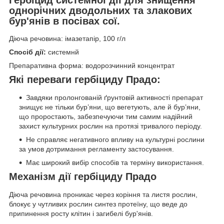
однорічних дводольних та злакових
бур'янів в посівах сої.
Діюча речовина: імазетапір, 100 г/л
Спосіб дії:
системнй
Препаративна форма: водорозчинний концентрат
Які переваги гербіциду Прадо:
Завдяки пролонгованій ґрунтовій активності препарат
знищує не тільки бур’яни, що вегетують, але й бур’яни,
що проростають, забезпечуючи тим самим надійний
захист культурних рослин на протязі тривалого періоду.
Не справляє негативного впливу на культурні рослини
за умов дотримання регламенту застосування.
Має широкий вибір способів та терміну використання.
Механізм дії гербіциду Прадо
Діюча речовина проникає через коріння та листя рослин,
блокує у чутливих рослин синтез протеїну, що веде до
припинення росту клітин і загибелі бур'янів.