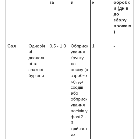
га
и
к
обробк
и (днів
до
збору
врожаю
)
Соя
Одноріч
0,5 - 1,0
Обприск
1
-
ні
ування
дводоль
ґрунту
ні та
до
злакові
посіву (з
бур'яни
заробко
ю), до
сходів
або
обприск
ування
посівів у
фазі 2 -
3
трійчаст
их