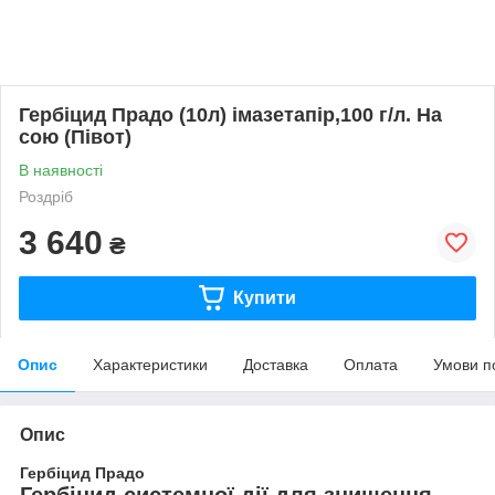
Гербіцид Прадо (10л) імазетапір,100 г/л. На
сою (Півот)
В наявності
Роздріб
3 640
₴
Купити
Опис
Характеристики
Доставка
Оплата
Умови п
Опис
Гербіцид Прадо
Г
ербіцид системної дії для знищення