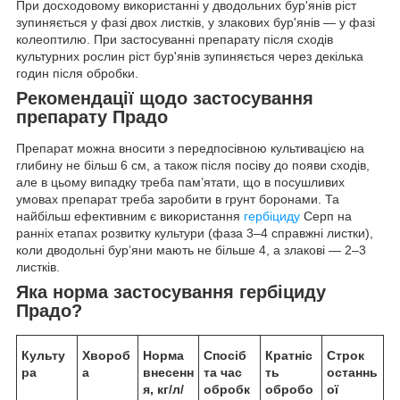
При досходовому використанні у дводольних бур'янів ріст
зупиняється у фазі двох листків, у злакових бур'янів — у фазі
колеоптилю. При застосуванні препарату після сходів
культурних рослин ріст бур'янів зупиняється через декілька
годин після обробки.
Рекомендації щодо застосування
препарату Прадо
Препарат можна вносити з передпосівною культивацією на
глибину не більш 6 см, а також після посіву до появи сходів,
але в цьому випадку треба пам’ятати, що в посушливих
умовах препарат треба заробити в грунт боронами. Та
найбільш ефективним є використання
гербіциду
Серп на
ранніх етапах розвитку культури (фаза 3–4 справжні листки),
коли дводольні бур’яни мають не більше 4, а злакові — 2–3
листків.
Яка норма застосування
гербіциду
Прадо?
Культу
Хвороб
Норма
Спосіб
Кратніс
Строк
ра
а
внесенн
та час
ть
останнь
я, кг/л/
обробк
обробо
ої