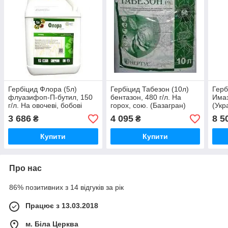
Гербіцид Флора (5л)
Гербіцид Табезон (10л)
Герб
флуазифоп-П-бутил, 150
бентазон, 480 г/л. На
Имаз
г/л. На овочеві, бобові
горох, сою. (Базагран)
(Укр
Піво
3 686
4 095
8 5
₴
₴
Купити
Купити
Про нас
86% позитивних з 14 відгуків за рік
Працює з 13.03.2018
м. Біла Церква