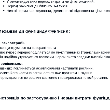
У рекомендованих нормах витрати не фітотоксичний.
Період захисної дії близько 3-4 тижні.
Низькі норми застосування, ідеальне співвідношення ціни і якос
Механізм дії фунгіциду Фунгисил:
іраклостробін:
 концентрується на поверхні листа
 поступово перерозподіляється по міжклітинниках (трансламінарний
ін надійно утримується восковим шаром листа завдяки високій ліпофі
ропіконазол:
 швидко поглинається асимілюючими частинами рослини.
елика його частина поглинається вже протягом 1 години.
ереміщається по рослині системно і поширюється по всій рослині.
Інструкція по застосуванню і норми витрати фунгіци