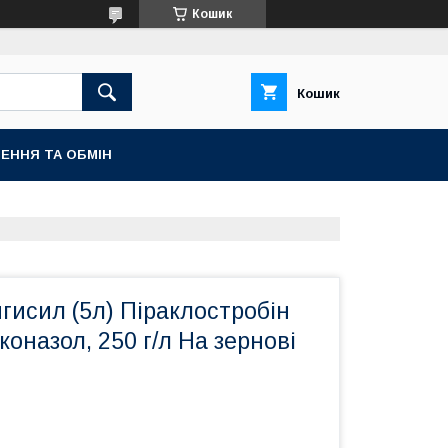
Кошик
Кошик
ЕННЯ ТА ОБМІН
гисил (5л) Піраклостробін
іконазол, 250 г/л На зернові