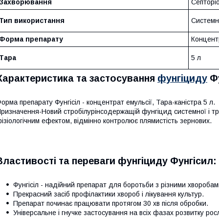
Захворювання
Септоріо
Тип використання
Систем
Форма препарату
Концент
Тара
5 л
Характеристика та застосування
фунгіциду
Фу
орма препарату Фунгісіл - концентрат емульсії, Тара-каністра 5 л.
ризначення-Новий стробілурінсодержащій фунгіцид системної і тр
ізіологічним ефектом, відмінно контролює плямистість зернових.
Властивості та переваги фунгіциду Фунгісил:
Фунгісіл - надійний препарат для боротьби з різними хворобам
Прекрасний засіб профілактики хвороб і лікування культур.
Препарат починає працювати протягом 30 хв після обробки.
Універсальне і гнучке застосування на всіх фазах розвитку рос