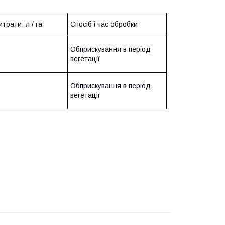
трати, л / га
Спосіб і час обробки
Обприскування в період
вегетації
Обприскування в період
вегетації