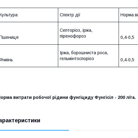
Культура
Спектр дії
Норма ви
Септоріоз, іржа,
піренофороз
Пшениця
0,4-0,5
Іржа, борошниста poca,
гельмінтоспоріоз
Ячмінь
0,4-0,5
орма витрати робочої рідини фунгіциду Фунгісіл - 200 л/га.
арактеристики