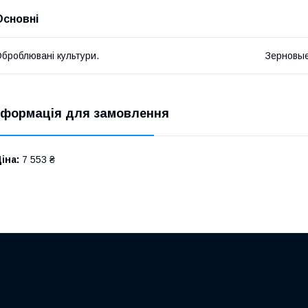
Основні
броблювані культури.
Зерновы
нформація для замовлення
іна:
7 553 ₴