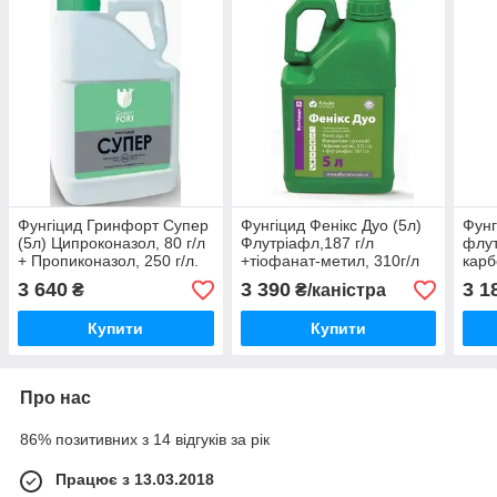
Фунгіцид Гринфорт Супер
Фунгіцид Фенікс Дуо (5л)
Фунг
(5л) Ципроконазол, 80 г/л
Флутріафл,187 г/л
флут
+ Пропиконазол, 250 г/л.
+тіофанат-метил, 310г/л
карб
На оз.пшеницю,
Пшениця, ячмінь, ріпак,
зерн
3 640
3 390
3 1
₴
₴/каністра
яр.ячмінь, цукровий буряк
сою, горох, цук. буряк,
сон
соняшник, рис
Купити
Купити
Про нас
86% позитивних з 14 відгуків за рік
Працює з 13.03.2018