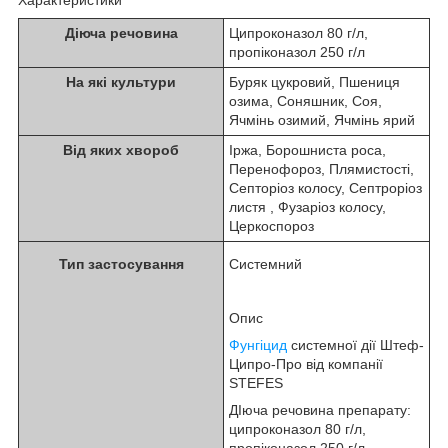
Діюча речовина
Ципроконазол 80 г/л,
пропіконазол 250 г/л
На які культури
Буряк цукровий, Пшениця
озима, Соняшник, Соя,
Ячмінь озимий, Ячмінь ярий
Від яких хвороб
Іржа, Борошниста роса,
Перенофороз, Плямистості,
Септоріоз колосу, Септроріоз
листя , Фузаріоз колосу,
Церкоспороз
Тип застосування
Системний
Опис
Фунгіцид
системної дії Штеф-
Ципро-Про від компанії
STEFES
ДІюча речовина препарату:
ципроконазол 80 г/л,
пропіконазол 250 г/л