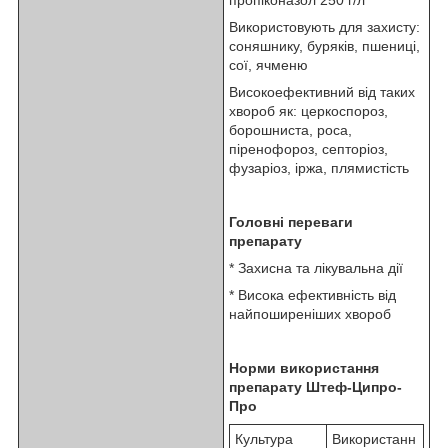
Використовують для захисту:
соняшнику, буряків, пшениці,
сої, ячменю
Високоефективний від таких
хвороб як: церкоспороз,
борошниста, роса,
піренофороз, септоріоз,
фузаріоз, іржа, плямистість
Головні переваги
препарату
* Захисна та лікувальна дії
* Висока ефективність від
найпоширеніших хвороб
Норми використання
препарату Штеф-Ципро-
Про
Культура
Використанн