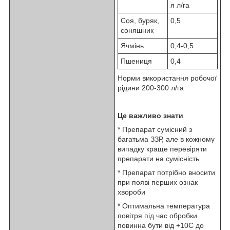
я л/га
Соя, буряк,
0,5
соняшник
Ячмінь
0,4-0,5
Пшениця
0,4
Норми використання робочої
рідини 200-300 л/га
Це важливо знати
* Препарат сумісний з
багатьма ЗЗР, але в кожному
випадку краще перевіряти
препарати на сумісність
* Препарат потрібно вносити
при появі перших ознак
хвороби
* Оптимальна температура
повітря під час обробки
повинна бути від +10С до