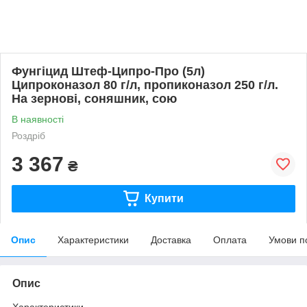
Фунгіцид Штеф-Ципро-Про (5л)
Ципроконазол 80 г/л, пропиконазол 250 г/л.
На зернові, соняшник, сою
В наявності
Роздріб
3 367
₴
Купити
Опис
Характеристики
Доставка
Оплата
Умови п
Опис
Характеристики