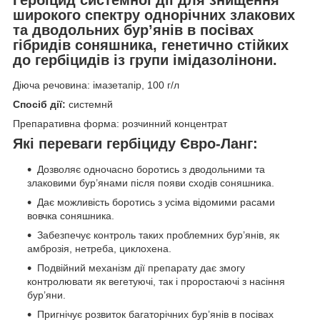
широкого спектру однорічних злакових
та дводольних бур’янів в посівах
гібридів соняшника, генетично стійких
до гербіцидів із групи імідазолінони.
Діюча речовина: імазетапір, 100 г/л
Спосіб дії:
системнй
Препаративна форма: розчинний концентрат
Які переваги гербіциду Євро-Л
анг
:
Дозволяє одночасно боротись з дводольними та
злаковими бур’янами після появи сходів соняшника.
Дає можливість боротись з усіма відомими расами
вовчка соняшника.
Забезпечує контроль таких проблемних бур’янів, як
амброзія, нетреба, циклохена.
Подвійний механізм дії препарату дає змогу
контролювати як вегетуючі, так і проростаючі з насіння
бур’яни.
Пригнічує розвиток багаторічних бур’янів в посівах