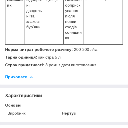
ик
ні
обприск
дводоль
ування
ні та
після
злакові
появи
бур’яни
сходів
соняшни
ка
Норма витрат робочого розчину:
200-300 л/га
Тарна одиниця:
каністра 5 л
Строк придатності:
3 роки з дати виготовлення.
Приховати
Характеристики
Основні
Виробник
Нертус