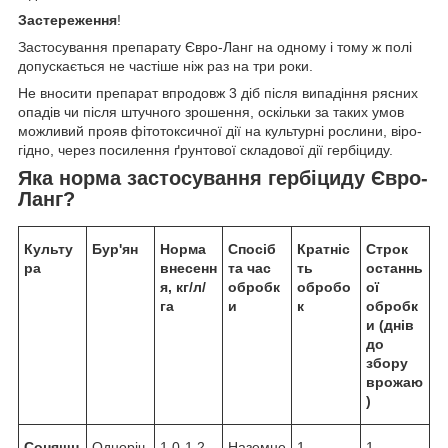
Застереження
!
Застосування препарату Євро-Ланг на одному і тому ж полі
допускається не частіше ніж раз на три роки.
Не вносити препарат впродовж 3 діб після випадіння рясних
опадів чи після штучного зро­шення, оскільки за таких умов
можливий прояв фітотоксичної дії на культурні рослини, віро­
гідно, через посилення ґрунтової складової дії гербіциду.
Яка норма застосування
гербіциду Євро-
Л
анг?
Культу
Б
ур'ян
Норма
Спосіб
Кратніс
Строк
ра
внесенн
та час
ть
останнь
я, кг/л/
обробк
обробо
ої
га
и
к
обробк
и (днів
до
збору
врожаю
)
Соняшн
Одноріч
1,0-1,2
Наземне
1
1