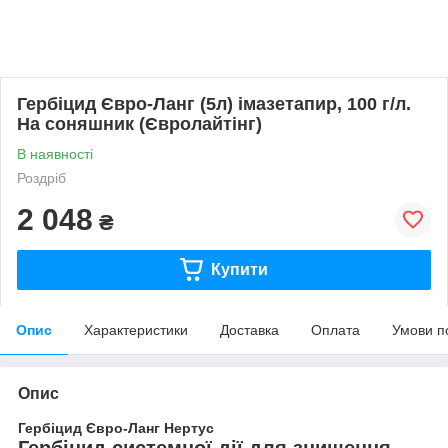
Гербіцид Євро-Ланг (5л) імазетапир, 100 г/л.
На соняшник (Євролайтінг)
В наявності
Роздріб
2 048
₴
Купити
Опис
Характеристики
Доставка
Оплата
Умови п
Опис
Гербіцид Євро-Л
анг
Нертус
Гербіцид системної дії для знищення