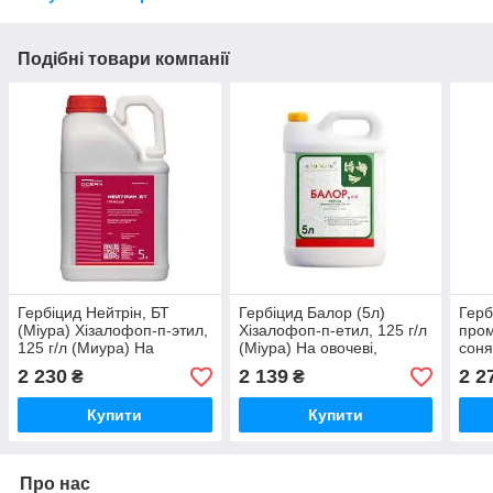
Подібні товари компанії
Гербіцид Нейтрін, БТ
Гербіцид Балор (5л)
Герб
(Міура) Хізалофоп-п-этил,
Хізалофоп-п-етил, 125 г/л
пром
125 г/л (Миура) На
(Міура) На овочеві,
соня
соняшник
соняшник, сою, ріпак
овоч
2 230
2 139
2 2
₴
₴
Купити
Купити
Про нас