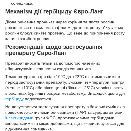
соняшника.
Механізм дії гербіциду Євро-Л
анг
Діюча речовина проникає через коріння та листя рослин,
розноситься по ксилемі та флоемі до точок росту. У чутливих
рослин блокує синтез протеїну, що веде до припинення росту
клітин і загибелі рослин.
Рекомендації щодо застосування
препарату Євро-Л
анг
Препарат вносять тільки за допомогою наземних
обприскувачів після появи сходів соняшника.
Температури повітря від +10°С до +22°С є оптимальними в
період застосування препарату. Знижені температури повітря
(менше +10°С) або підвищенні (більше +25°С) уповільнюють
в рослинах бур'янів процеси метаболізму. Внаслідок цього дія
гербіциду
подовжується.
Не допускається застосування препарату в бакових сумішах з
поверхнево-активними речо­винами (ПАР) та сурфактантами,
інсектицидами
групи ФОС, протизлаковими гербіцидами,
мінеральними та мікро добривами, що використовуються для
підживлення соняшника.