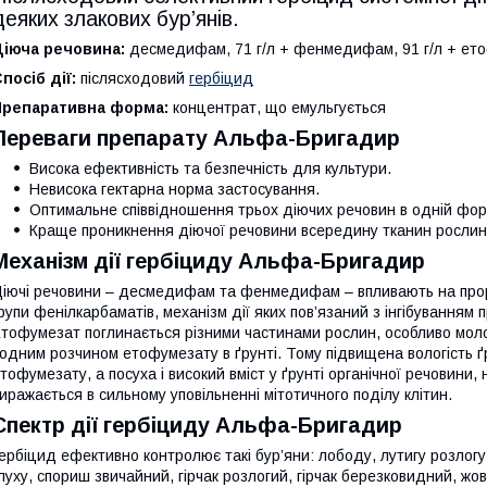
деяких злакових бур’янів.
Діюча речовина:
десмедифам, 71 г/л + фенмедифам, 91 г/л + ето
посіб дії:
післясходовий
гербіцид
Препаративна форма:
концентрат, що емульгується
Переваги препарату Альфа-Бригадир
Висока ефективність та безпечність для культури.
Невисока гектарна норма застосування.
Оптимальне співвідношення трьох діючих речовин в одній форму
Краще проникнення діючої речовини всередину тканин рослини
Механізм дії гербіциду
Альфа-Бригадир
іючі речовини – десмедифам та фенмедифам – впливають на проро
рупи фенілкарбаматів, механізм дії яких пов’язаний з інгібуванням
тофумезат поглинається різними частинами рослин, особливо моло
одним розчином етофумезату в ґрунті. Тому підвищена вологість 
тофумезату, а посуха і високий вміст у ґрунті органічної речовини,
иражається в сильному уповільненні мітотичного поділу клітин.
Спектр дії гербіциду
Альфа-Бригадир
ербіцид ефективно контролює такі бур’яни: лободу, лутигу розлогу
луху, спориш звичайний, гірчак розлогий, гірчак березковидний, жо