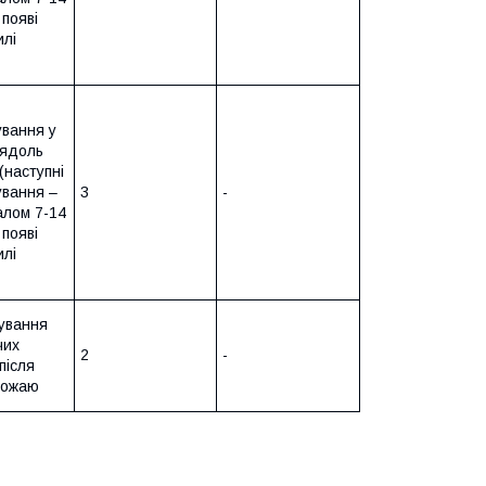
 появі
илі
ування у
’ядоль
 (наступні
ування –
3
-
алом 7-14
 появі
илі
ування
чих
2
-
 після
рожаю