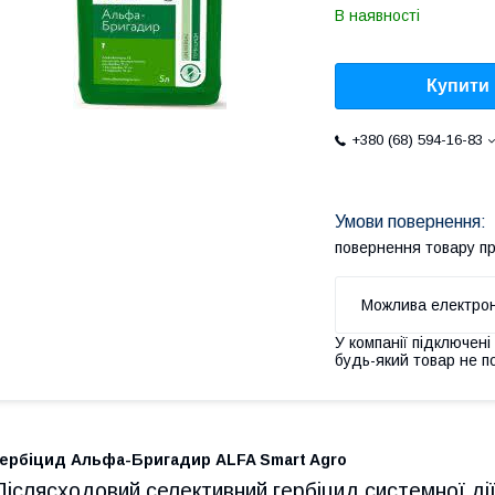
В наявності
Купити
+380 (68) 594-16-83
повернення товару п
У компанії підключені
будь-який товар не п
Гербіцид Альфа-Бригадир ALFA Smart Agro
Післясходовий селективний гербіцид системної ді