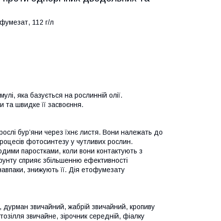
фумезат, 112 г/л
лі, яка базується на рослинній олії.
 та швидке її засвоєння.
слі бур’яни через їхнє листя. Вони належать до
 процесів фотосинтезу у чутливих рослин.
дими паростками, коли вони контактують з
ґрунту сприяє збільшенню ефективності
 навпаки, знижують її. Дія етофумезату
, дурман звичайний, жабрій звичайний, кропиву
втозілля звичайне, зірочник середній, фіалку