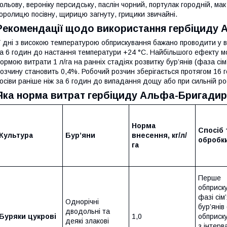
ольову, вероніку персидську, паслін чорний, портулак городній, мак 
оролицю посівну, щирицю загнуту, грицики звичайні.
Рекомендації щодо використання гербіциду
 дні з високою температурою обприскування бажано проводити у ве
а 6 годин до настання температури +24 °C. Найбільшого ефекту м
ормою витрати 1 л/га на ранніх стадіях розвитку бур’янів (фаза сі
озчину становить 0,4%. Робочий розчин зберігається протягом 16 г
осіви раніше ніж за 6 годин до випадання дощу або при сильній рос
Яка норма витрат гербіциду Альфа-Бригади
Норма
Спосіб 
Культура
Бур’яни
внесення, кг/л/
обробк
га
Перше
обприск
фазі сім
Однорічні
бур’янів
дводольні та
Буряки цукрові
1,0
обприск
деякі злакові
з інтерв