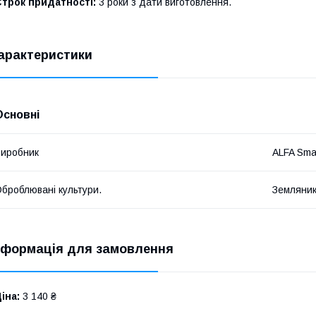
трок придатності:
3 роки з дати виготовлення.
арактеристики
Основні
иробник
ALFA Sma
броблювані культури.
Земляни
нформація для замовлення
іна:
3 140 ₴