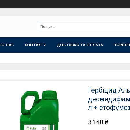
РО НАС
КОНТАКТИ
ДОСТАВКА ТА ОПЛАТА
ПОВЕРН
Гербіцид Аль
десмедифам, 
л + етофумеза
3 140 ₴