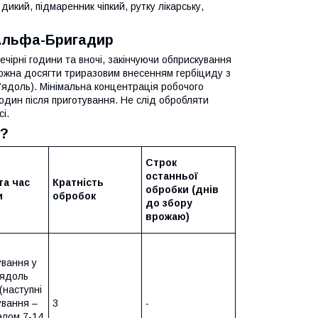
дикий, підмаренник чіпкий, рутку лікарську,
 Альфа-Бригадир
чірні години та вночі, закінчуючи обприскування
ожна досягти триразовим внесенням гербіциду з
м’ядоль). Мінімальна концентрація робочого
один після приготування. Не слід обробляти
і.
р?
Строк
останньої
та час
Кратність
обробки (днів
и
обробок
до збору
врожаю)
ування у
’ядоль
 (наступні
ування –
3
-
алом 7-14