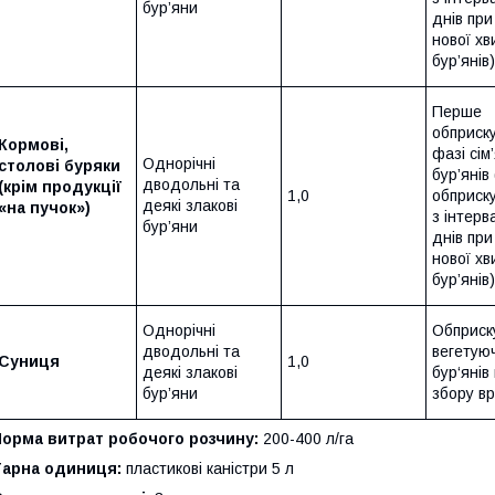
бур’яни
днів при
нової хв
бур’янів)
Перше
обприск
Кормові,
фазі сім
Однорічні
столові буряки
бур’янів
дводольні та
(крім продукції
1,0
обприск
деякі злакові
«на пучок»)
з інтерв
бур’яни
днів при
нової хв
бур’янів)
Однорічні
Обприск
дводольні та
вегетую
Суниця
1,0
деякі злакові
бур‘янів
бур’яни
збору в
Норма витрат робочого розчину:
200-400 л/га
Тарна одиниця:
пластикові каністри 5 л