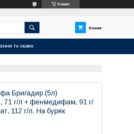
Кошик
Кошик
ЕННЯ ТА ОБМІН
фа Бригадир (5л)
71 г/л + фенмедифам, 91 г/
т, 112 г/л. На буряк