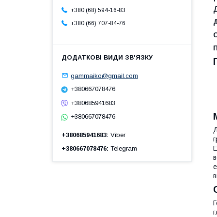
+380 (68) 594-16-83
+380 (66) 707-84-76
С
gammaiko@gmail.com
+380667078476
+380685941683
+380667078476
Д
+380685941683
Viber
г
Е
+380667078476
Telegram
в
е
в
Г
г