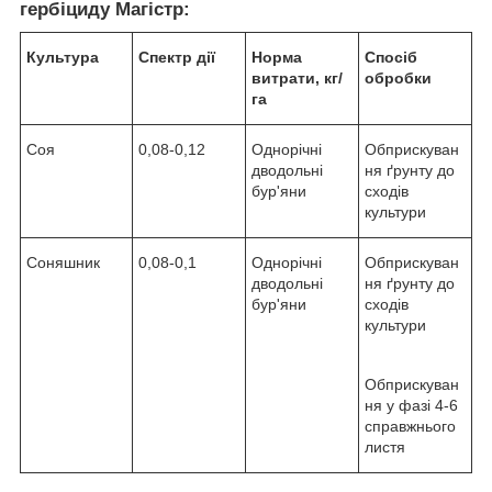
гербіциду Магістр:
Культура
Спектр дії
Норма
Спосіб
витрати, кг/
обробки
га
Соя
0,08-0,12
Однорічні
Обприскуван
дводольні
ня ґрунту до
бур'яни
сходів
культури
Соняшник
0,08-0,1
Однорічні
Обприскуван
дводольні
ня ґрунту до
бур'яни
сходів
культури
Обприскуван
ня у фазі 4-6
справжнього
листя