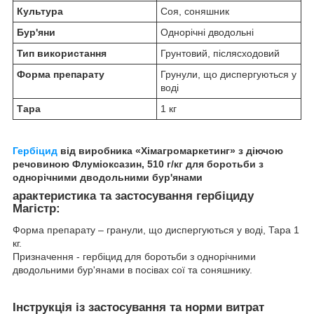
Культура
Соя, соняшник
Бур'яни
Однорічні дводольні
Тип використання
Грунтовий, післясходовий
Форма препарату
Грунули, що диспергуються у
воді
Тара
1 кг
Гербіцид
від виробника «Хімагромаркетинг» з діючою
речовиною Флуміоксазин, 510 г/кг для боротьби з
однорічними дводольними бур'янами
арактеристика та застосування гербіциду
Магістр:
Форма препарату – гранули, що диспергуються у воді, Тара 1
кг.
Призначення - гербіцид для боротьби з однорічними
дводольними бур'янами в посівах сої та соняшнику.
Інструкція із застосування та норми витрат