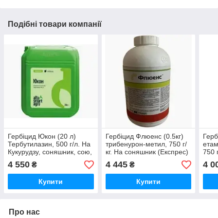
Подібні товари компанії
Гербіцид Юкон (20 л)
Гербіцид Флюенс (0.5кг)
Герб
Тербутилазин, 500 г/л. На
трибенурон-метил, 750 г/
ета
Кукурудзу, соняшник, сою,
кг. На соняшник (Експрес)
750 
горох. соняшник
ріпа
4 550
4 445
4 0
₴
₴
Купити
Купити
Про нас