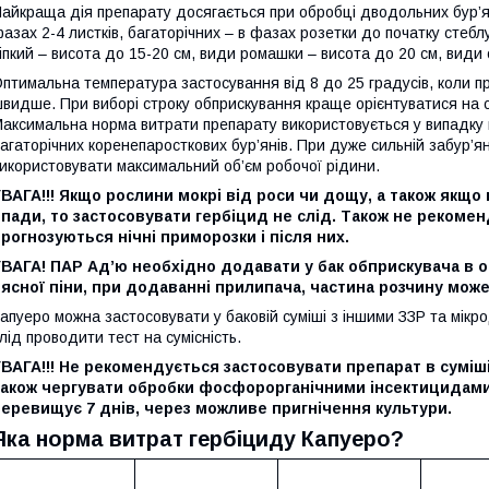
айкраща дія препарату досягається при обробці дводольних бур’яні
азах 2-4 листків, багаторічних – в фазах розетки до початку стеб
іпкий – висота до 15-20 см, види ромашки – висота до 20 см, види о
птимальна температура застосування від 8 до 25 градусів, коли про
видше. При виборі строку обприскування краще орієнтуватися на ст
аксимальна норма витрати препарату використовується у випадку в
агаторічних коренепаросткових бур’янів. При дуже сильній забур’ян
икористовувати максимальний об’єм робочої рідини.
ВАГА!!! Якщо рослини мокрі від роси чи дощу, а також якщо
пади, то застосовувати гербіцид не слід. Також не рекомен
рогнозуються нічні приморозки і після них.
ВАГА! ПАР Ад’ю необхідно додавати у бак обприскувача в о
ясної піни, при додаванні прилипача, частина розчину може
апуеро можна застосовувати у баковій суміші з іншими ЗЗР та мік
лід проводити тест на сумісність.
УВАГА!!! Не рекомендується застосовувати препарат в сумі
також чергувати обробки фосфорорганічними інсектицидами 
еревищує 7 днів, через можливе пригнічення культури.
Яка норма витрат гербіциду Капуеро?