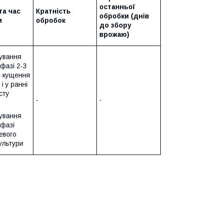
останньої
та час
Кратність
обробки (днів
и
обробок
до збору
врожаю)
ування
 фазі 2-3
– кущення
і у ранні
сту
-
-
ування
 фазі
евого
ультури