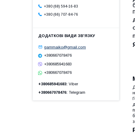
+380 (68) 594-16-83
+380 (66) 707-84-76
С
gammaiko@gmail.com
+380667078476
+380685941683
+380667078476
+380685941683
Viber
Д
+380667078476
Telegram
н
Г
д
п
б
з