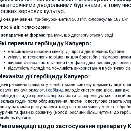
багаторічними дводольними бур’янами, в тому чис
посівах зернових культур.
Діюча речовина:
трибенурон-метил 563 г/кг, флорасулам 187 г/кг
посіб дії:
післясходовий
Препаративна форма:
гранули, що диспергуються у воді
Які переваги гербіциду Капуеро:
максимально широкий спектр дії проти дводольних бур’янів
унікальне технологічне рішення для боротьби з підмаренником 
широке «вікно» застосування (від фази двох листків до появи 
відсутність післядії та можливість використання в усіх типах сі
Механізм дії гербіциду Капуеро:
іючі речовини препарату є інгібіторами синтезу ферменту ацетола
езамінних амінокислот.
Гербіцид
володіє системною дією, швидко пр
ербіцид швидко проникає через листки та переміщується по всій рос
екілька годин після обприскування, листки їх поступово стають хл
рояву затримки росту залежить від погодних умов у момент обробки
ур’янів та фази їх розвитку (молоді рослини більш чутливі до гербі
агибель бур’янів.
Рекомендації щодо застосування препарату 