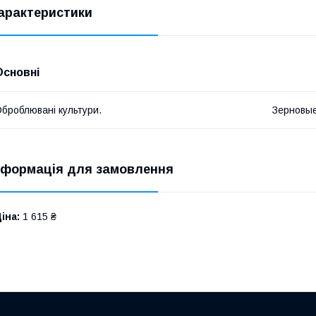
арактеристики
Основні
броблювані культури.
Зерновы
нформація для замовлення
іна:
1 615 ₴