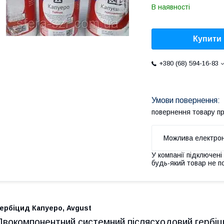
В наявності
Купити
+380 (68) 594-16-83
повернення товару п
У компанії підключені
будь-який товар не п
Гер
біцид
Капуеро,
Avgust
Двокомпонентний системний післясходовий гербіц