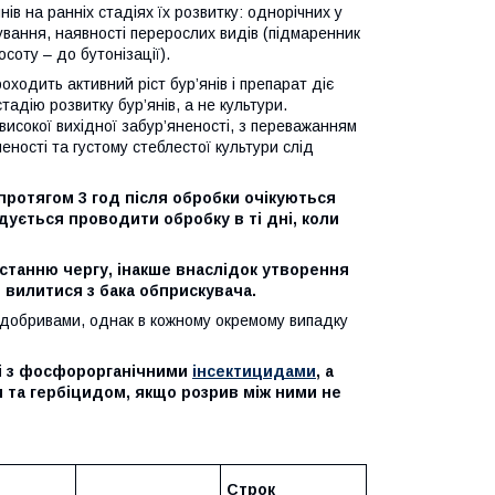
в на ранніх стадіях їх розвитку: однорічних у
лування, наявності перерослих видів (підмаренник
соту – до бутонізації).
ходить активний ріст бур’янів і препарат діє
адію розвитку бур’янів, а не культури.
исокої вихідної забур’яненості, з переважанням
еності та густому стеблестої культури слід
 протягом 3 год після обробки очікуються
дується проводити обробку в ті дні, коли
станню чергу, інакше внаслідок утворення
 вилитися з бака обприскувача.
родобривами, однак в кожному окремому випадку
ші з фосфорорганічними
інсектицидами
, а
та гербіцидом, якщо розрив між ними не
Строк