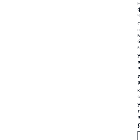
Н
ф
ч
О
ш
М
б
в
У
о
п
У
р
К
с
п