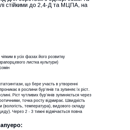
лі стійкими до 2,4-Д та МЦПА, на
чіпким в усіх фазах його розвитку
прапорцевого листка культури)
возмін
ктатсинтази, що бере участь в утворенні
оникає в рослини бур’янів та зупиняє їх ріст.
лині. Ріст чутливих бур’янів зупиняється через
оротичними, точка росту відмирає. Швидкість
 (вологість, температура), видового складу
циду). Через 2 - 3 тижні відмічається повна
Капуеро: