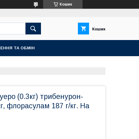
Кошик
Кошик
ЕННЯ ТА ОБМІН
уеро (0.3кг) трибенурон-
г, флорасулам 187 г/кг. На