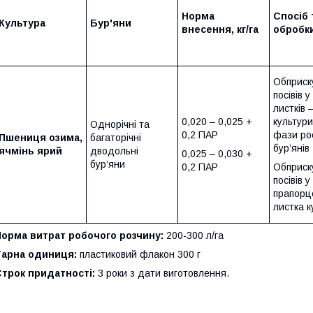
Норма
Спосіб 
Культура
Бур'яни
внесення, кг/га
обробк
Обприск
посівів у
листків 
0,020 – 0,025 +
культури 
Однорічні та
0,2 ПАР
фази ро
Пшениця озима,
багаторічні
бур’янів
ячмінь ярий
дводольні
0,025 – 0,030 +
бур’яни
0,2 ПАР
Обприск
посівів у
прапорц
листка к
Норма витрат робочого розчину:
200-300 л/га
Тарна одиниця:
пластиковий флакон 300 г
трок придатності:
3 роки з дати виготовлення.