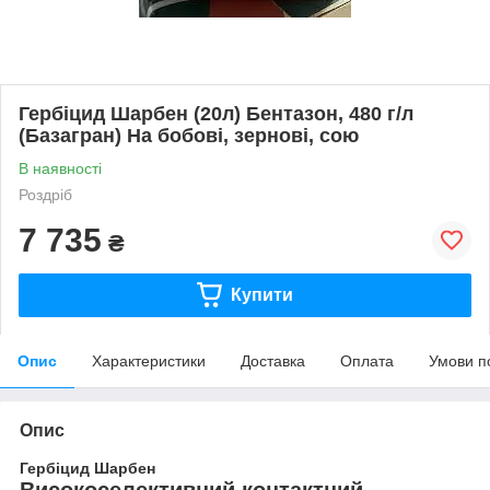
Гербіцид Шарбен (20л) Бентазон, 480 г/л
(Базагран) На бобові, зернові, сою
В наявності
Роздріб
7 735
₴
Купити
Опис
Характеристики
Доставка
Оплата
Умови п
Опис
Гербіцид Шарбен
Високоселективний контактний