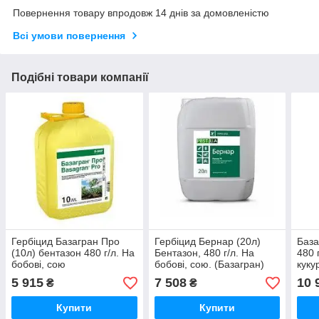
Повернення товару впродовж 14 днів за домовленістю
Всі умови повернення
Подібні товари компанії
Гербіцид Базагран Про
Гербіцид Бернар (20л)
База
(10л) бентазон 480 г/л. На
Бентазон, 480 г/л. На
480 
бобові, сою
бобові, сою. (Базагран)
куку
5 915
7 508
10 
₴
₴
Купити
Купити