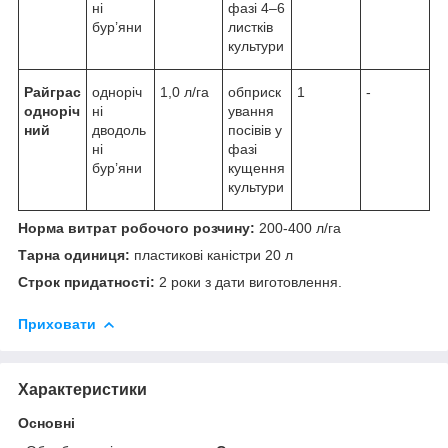
ні
фазі 4–6
бур’яни
листків
культури
Райграс
одноріч
1,0 л/га
обприск
1
-
одноріч
ні
ування
ний
дводоль
посівів у
ні
фазі
бур’яни
кущення
культури
Норма витрат робочого розчину:
200-400 л/га
Тарна одиниця:
пластикові каністри 20 л
Строк придатності:
2 роки з дати виготовлення.
Приховати
Характеристики
Основні