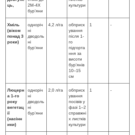
ць,
2М-4Х
культури
бур’яни
Хміль
одноріч
4,2 л/га
обприск
1
-
(віком
ні
ування
понад 3
дводоль
після 1-
роки)
ні
го
бур’яни
підгорта
ння за
висоти
бур’янів
10–15
см
Люцерн
одноріч
2,0 л/га
обприск
1
-
а 1-го
ні
ування
року
дводоль
посівів у
вегетац
ні
фазі 1–2
ії
бур’яни
справжні
(насінн
х листків
ики)
культури