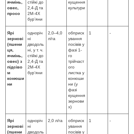
ячмінь,
стійкі до
кущення
овес,
2,4-Д та
культури
просо
2М-4Х
бур’яни
Ярі
одноріч
2,0–4,0
обприск
1
-
зернові
ні
л/га
ування
(пшени
дводоль
посівів у
ця,
ні, у т. ч.
фазі 1-
ячмінь,
стійкі до
го
овес) з
2,4-Д та
трійчаст
підсіво
2М-4Х
ого
м
бур’яни
листка у
конюши
конюши
ни
ни (у
фазі
кущення
зернови
х)
Ярі
одноріч
2,0 л/га
обприск
1
-
зернові
ні
ування
(пшени
дводоль
посівів у