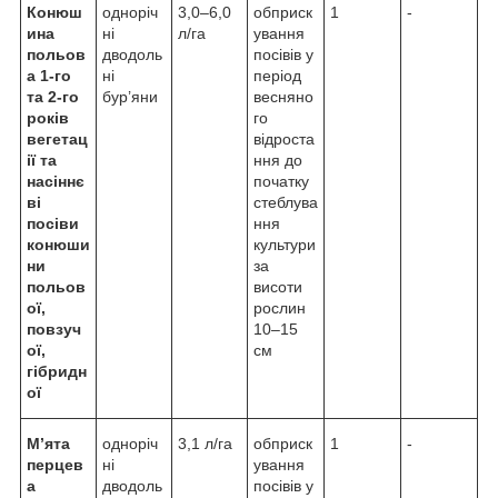
Конюш
одноріч
3,0–6,0
обприск
1
-
ина
ні
л/га
ування
польов
дводоль
посівів у
а 1-го
ні
період
та 2-го
бур’яни
весняно
років
го
вегетац
відроста
ії та
ння до
насіннє
початку
ві
стеблува
посіви
ння
конюши
культури
ни
за
польов
висоти
ої,
рослин
повзуч
10–15
ої,
см
гібридн
ої
М’ята
одноріч
3,1 л/га
обприск
1
-
перцев
ні
ування
а
дводоль
посівів у