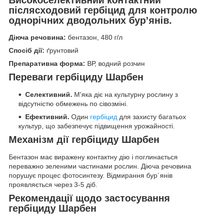
післясходовий гербіцид для контролю
однорічних дводольних бур’янів.
Діюча речовина:
бентазон, 480 г/л
Спосіб дії:
ґрунтовий
Препаративна форма:
ВР, водний розчин
Переваги гербіциду
Шарбен
Селективний.
М'яка діє на культурну рослину з
відсутністю обмежень по сівозміні.
Ефективний.
Один
гербіцид
для захисту багатьох
культур, що забезпечує підвищення урожайності.
Механізм дії гербіциду Шарбен
Бентазон має виражену контактну дію і поглинається
переважно зеленими частинами рослин. Діюча речовина
порушує процес фотосинтезу. Відмирання бур´янів
проявляється через 3-5 діб.
Рекомендації щодо застосування
гербіциду Шарбен