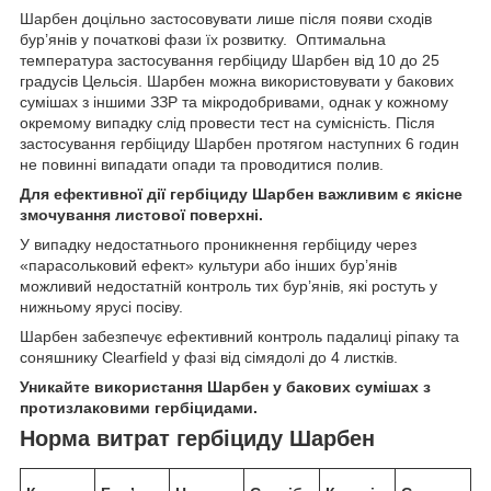
Шарбен доцільно застосовувати лише після появи сходів
бур’янів у початкові фази їх розвитку. Оптимальна
температура застосування гербіциду Шарбен від 10 до 25
градусів Цельсія. Шарбен можна використовувати у бакових
сумішах з іншими ЗЗР та мікродобривами, однак у кожному
окремому випадку слід провести тест на сумісність. Після
застосування гербіциду Шарбен протягом наступних 6 годин
не повинні випадати опади та проводитися полив.
Для ефективної дії гербіциду Шарбен важливим є якісне
змочування листової поверхні.
У випадку недостатнього проникнення гербіциду через
«парасольковий ефект» культури або інших бур’янів
можливий недостатній контроль тих бур’янів, які ростуть у
нижньому ярусі посіву.
Шарбен забезпечує ефективний контроль падалиці ріпаку та
соняшнику Clearfield у фазі від сімядолі до 4 листків.
Уникайте використання Шарбен у бакових сумішах з
протизлаковими гербіцидами.
Норма витрат гербіциду Шарбен