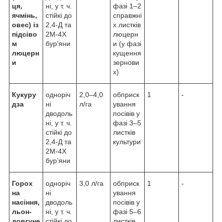
ця,
ні, у т. ч.
фазі 1–2
ячмінь,
стійкі до
справжні
овес) із
2,4-Д та
х листків
підсіво
2М-4Х
люцерн
м
бур’яни
и (у фазі
люцерн
кущення
и
зернови
х)
Кукуру
одноріч
2,0–4,0
обприск
1
-
дза
ні
л/га
ування
дводоль
посівів у
ні, у т. ч.
фазі 3–5
стійкі до
листків
2,4-Д та
культури
2М-4Х
бур’яни
Горох
одноріч
3,0 л/га
обприск
1
-
на
ні
ування
насіння,
дводоль
посівів у
льон-
ні, у т. ч.
фазі 5–6
довгуне
стійкі до
листків