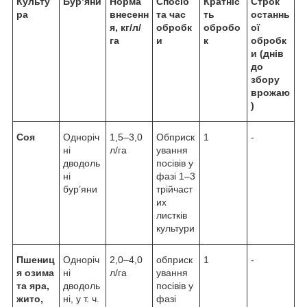
Культу
Бур’яни
Норма
Спосіб
Кратніс
Строк
ра
внесенн
та час
ть
останнь
я, кг/л/
обробк
обробо
ої
га
и
к
обробк
и (днів
до
збору
врожаю
)
Соя
Одноріч
1,5–3,0
Обприск
1
-
ні
л/га
ування
дводоль
посівів у
ні
фазі 1–3
бур’яни
трійчаст
их
листків
культури
Пшениц
Одноріч
2,0–4,0
обприск
1
-
я озима
ні
л/га
ування
та яра,
дводоль
посівів у
жито,
ні, у т. ч.
фазі