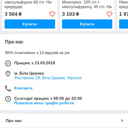
нікосульфурон 60 г/л. На
Мезотріон, 100 г/л +
Ніко
кукурудзу
нікосульфурону, 45 г/л. На
куку
кукурудзу (Укравіт)
3 504
3 103
1 9
₴
₴
Купити
Купити
Про нас
86% позитивних з 14 відгуків за рік
Працює з 13.03.2018
м. Біла Церква
Фастівська 28, Біла Церква, Україна
Контакти
Сьогодні працює з 08:00 до 22:00
Показати весь графік роботи
Про нас