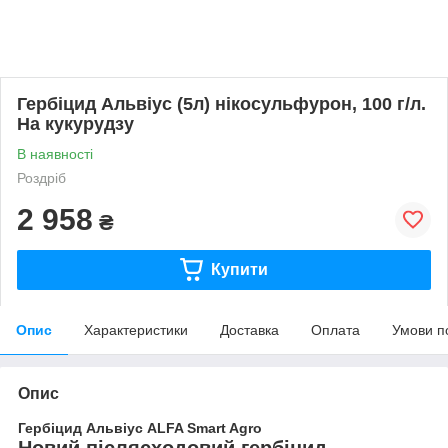
Гербіцид Альвіус (5л) нікосульфурон, 100 г/л.
На кукурудзу
В наявності
Роздріб
2 958
₴
Купити
Опис
Характеристики
Доставка
Оплата
Умови п
Опис
Гербіцид Альвіус ALFA Smart Agro
Новий післясходовий гербіцид