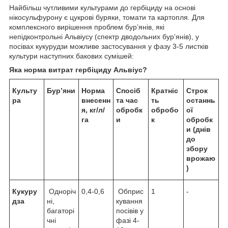
Найбільш чутливими культурами до гербіциду на основі
нікосульфурону є цукрові буряки, томати та картопля. Для
комплексного вирішення проблем бур’янів, які
непідконтрольні Альвіусу (спектр дводольних бур’янів), у
посівах кукурудзи можливе застосування у фазу 3-5 листків
культури наступних бакових сумішей:
Яка норма витрат гербіциду Альвіус?
Культу
Бур’яни
Норма
Спосіб
Кратніс
Строк
ра
внесенн
та час
ть
останнь
я, кг/л/
обробк
обробо
ої
га
и
к
обробк
и (днів
до
збору
врожаю
)
Кукуру
Одноріч
0,4-0,6
Обприс
1
-
дза
ні,
кування
багаторі
посівів у
чні
фазі 4-