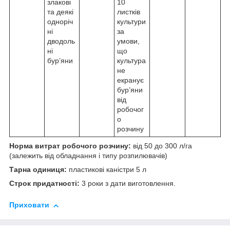
злакові
10
та деякі
листків
одноріч
культури
ні
за
дводоль
умови,
ні
що
бур’яни
культура
не
екранує
бур’яни
від
робочог
о
розчину
Норма витрат робочого розчину:
від 50 до 300 л/га
(залежить від обладнання і типу розпилювачів)
Тарна одиниця:
пластикові каністри 5 л
Строк придатності:
3 роки з дати виготовлення.
Приховати