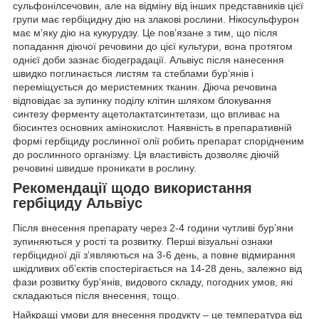
сульфонілсечовин, але на відміну від інших представників цієї
групи має гербіцидну дію на злакові рослини. Нікосульфурон
має м’яку дію на кукурудзу. Це пов’язане з тим, що після
попадання діючої речовини до цієї культури, вона протягом
однієї доби зазнає біодеградації. Альвіус після нанесення
швидко поглинається листям та стеблами бур’янів і
переміщується до меристемних тканин. Діюча речовина
відповідає за зупинку поділу клітин шляхом блокування
синтезу ферменту ацетолактатсинтетази, що впливає на
біосинтез основних амінокислот. Наявність в препаративній
формі гербіциду рослинної олії робить препарат спорідненим
до рослинного організму. Ця властивість дозволяє діючій
речовині швидше проникати в рослину.
Рекомендації щодо використання
гербіциду Альвіус
Після внесення препарату через 2-4 години чутливі бур’яни
зупиняються у рості та розвитку. Перші візуальні ознаки
гербіцидної дії з’являються на 3-6 день, а повне відмирання
шкідливих об’єктів спостерігається на 14-28 день, залежно від
фази розвитку бур’янів, видового складу, погодних умов, які
складаються після внесення, тощо.
Найкращі умови для внесення продукту – це температура від