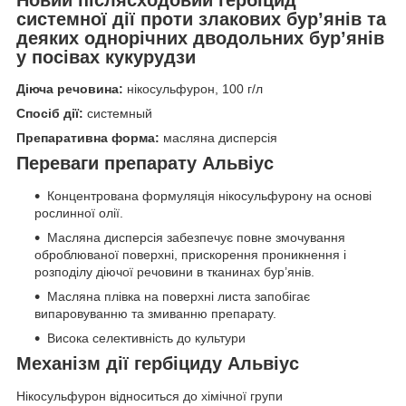
системної дії проти злакових бур’янів та
деяких однорічних дводольних бур’янів
у посівах кукурудзи
Діюча речовина:
нікосульфурон, 100 г/л
Спосіб дії:
системный
Препаративна форма:
масляна дисперсія
Переваги препарату Альвіус
Концентрована формуляція нікосульфурону на основі
рослинної олії.
Масляна дисперсія забезпечує повне змочування
оброблюваної поверхні, прискорення проникнення і
розподілу діючої речовини в тканинах бур’янів.
Масляна плівка на поверхні листа запобігає
випаровуванню та змиванню препарату.
Висока селективність до культури
Механізм дії гербіциду Альвіус
Нікосульфурон відноситься до хімічної групи