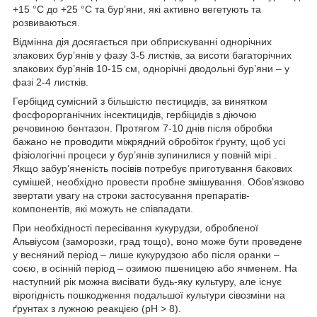
+15 °С до +25 °С та бур’яни, які активно вегетують та
розвиваються.
Відмінна дія досягається при обприскуванні однорічних
злакових бур’янів у фазу 3-5 листків, за висоти багаторічних
злакових бур’янів 10-15 см, однорічні дводольні бур’яни – у
фазі 2-4 листків.
Гербіцид сумісний з більшістю пестицидів, за винятком
фосфорорганічних інсектицидів, гербіцидів з діючою
речовиною бентазон. Протягом 7-10 днів після обробки
бажано не проводити міжрядний обробіток ґрунту, щоб усі
фізіологічні процеси у бур’янів зупинилися у повній мірі .
Якщо забур’яненість посівів потребує приготування бакових
сумішей, необхідно провести пробне змішування. Обов’язково
звертати увагу на строки застосування препаратів-
компонентів, які можуть не співпадати.
При необхідності пересівання кукурудзи, обробленої
Альвіусом (заморозки, град тощо), воно може бути проведене
у весняний період – лише кукурудзою або після оранки –
соєю, в осінній період – озимою пшеницею або ячменем. На
наступний рік можна висівати будь-яку культуру, але існує
вірогідність пошкодження подальшої культури сівозміни на
ґрунтах з лужною реакцією (pH > 8).