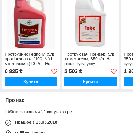
Протруйник Редіго М (5л)
Протруювач Трейзер (5л)
Прот
протіоконазол (100 г/л) і
тіаметоксам, 350 г/л. На
350 
металаксил (20 г/л). На
ріпак, кукурудзу
куку
кукурудзу, сою, горох
ріпа
6 825
2 503
1 3
₴
₴
Купити
Купити
Про нас
86% позитивних з 14 відгуків за рік
Працює з 13.03.2018
м. Біла Церква