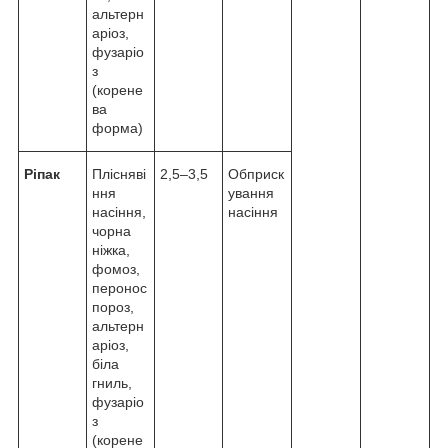
альтерн
аріоз,
фузаріо
з
(корене
ва
форма)
Ріпак
Плісняві
2,5–3,5
Обприск
ння
ування
насіння,
насіння
чорна
ніжка,
фомоз,
перонос
пороз,
альтерн
аріоз,
біла
гниль,
фузаріо
з
(корене