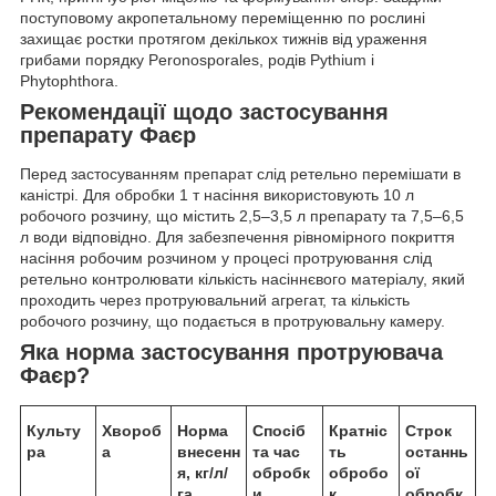
поступовому акропетальному переміщенню по рослині
захищає ростки протягом декількох тижнів від ураження
грибами порядку Peronosporales, родів Pythium і
Phytophthora.
Рекомендації щодо застосування
препарату Фаєр
Перед застосуванням препарат слід ретельно перемішати в
каністрі. Для обробки 1 т насіння використовують 10 л
робочого розчину, що містить 2,5–3,5 л препарату та 7,5–6,5
л води відповідно. Для забезпечення рівномірного покриття
насіння робочим розчином у процесі протруювання слід
ретельно контролювати кількість насіннєвого матеріалу, який
проходить через протруювальний агрегат, та кількість
робочого розчину, що подається в протруювальну камеру.
Яка норма застосування
протруювача
Фаєр?
Культу
Хвороб
Норма
Спосіб
Кратніс
Строк
ра
а
внесенн
та час
ть
останнь
я, кг/л/
обробк
обробо
ої
га
и
к
обробк