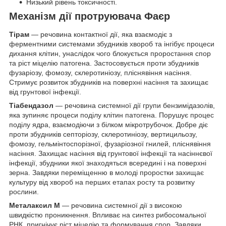
Низький рівень токсичності.
Механізм дії протруювача Фаєр
Тірам
— речовина контактної дії, яка взаємодіє з
ферментними системами збудників хвороб та інгібує процеси
дихання клітин, унаслідок чого блокується проростання спор
та ріст міцелію патогена. Застосовується проти збудників
фузаріозу, фомозу, склеротиніозу, пліснявіння насіння.
Стримує розвиток збудників на поверхні насіння та захищає
від грунтової інфекції.
Тіабендазол
— речовина системної дії групи бензимідазолів,
яка зупиняє процеси поділу клітин патогена. Порушує процес
поділу ядра, взаємодіючи з білком мікротрубочок. Добре діє
проти збудників септоріозу, склеротиніозу, вертицильозу,
фомозу, гельмінтоспорізної, фузаріозної гнилей, пліснявіння
насіння. Захищає насіння від грунтової інфекції та насіннєвої
інфекції, збудники якої знаходяться всередині і на поверхні
зерна. Завдяки переміщенню в молоді проростки захищає
культуру від хвороб на перших етапах росту та розвитку
рослини.
Металаксил М
— речовина системної дії з високою
швидкістю проникнення. Впливає на синтез рибосомальної
РНК, пригнічує ріст міцелію та формування спор. Завдяки