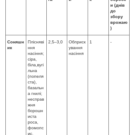
и (днів
до
збору
врожаю
)
Соняшн
Плісняві
2,5–3,0
Обприск
1
-
ик
ння
ування
насіння;
насіння
сіра,
біла,вугі
льна
(попеля
ста),
базальн
а гнилі;
несправ
жня
борошн
иста
роса,
фомопс
ис,