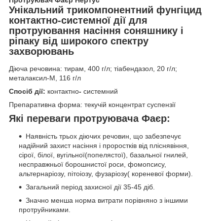
Унікальний трикомпонентний фунгіцид
контактно-системної дії для
протруювання насіння соняшнику і
ріпаку від широкого спектру
захворювань
Діюча речовина: тирам, 400 г/л; тіабендазол, 20 г/л;
металаксил-М, 116 г/л
Спосіб дії:
контактно
-
системний
Препаративна форма: текучій концентрат суспензії
Які переваги протруювача Фаєр:
Наявність трьох діючих речовин, що забезпечує
надійний захист насіння і проростків від пліснявіння,
сірої, білої, вугільної(попелястої), базальної гнилей,
несправжньої борошнистої роси, фомопсису,
альтернаріозу, пітоіозу, фузаріозу( кореневої форми).
Загальний період захисної дії 35-45 діб.
Значно менша норма витрати порівняно з іншими
протруйниками.