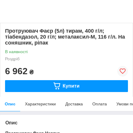
Протруювач Фаєр (5л) тирам, 400 г/л;
тіабендазол, 20 г/л; металаксил-М, 116 г/л. На
соняшник, ріпак
В наявності
Роздріб
6 962
₴
Купити
Опис
Характеристики
Доставка
Оплата
Умови п
Опис
Протруювач Фаєр Нертус