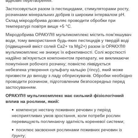
відновні перетворення.
Застосовується разом із пестицидами, стимуляторами росту,
розчинами мінеральних добрив із широким інтервалом рН.
Склад мікродобрива дозволяє проводити обробки при
температурі повітря вище +5 °С.
Мікродобрива ОРАКУЛ® мультикомплекс містить пом'якшувач
води, тому використання будь-яких пестицидів у твердій воді
(підвищений вміст солей Ca2+ та Mg2+) разом із ОРАКУЛ®
мультикомплекс не знижує їх ефективності. Солі жорсткості
надійно зв'язуються компонентом препарату, не викликаючи
помутніння робочого розчину; повністю ліквідується
небезпека утворення сульфату кальцію (гіпсу), який може
призвести до виходу з ладу обприскувачів. Обробки необхідно
проводити розчином, підготовленим безпосередньо перед
застосуванням.
ОРАКУЛ® мультикомплекс має сильний фізіологічний
вплив на рослини, який:
компенсує нестачу поживних речовин у період
несприятливих умов зростання, коли потреби рослин
перевищують поглинаючу здатність кореневої системи;
посилює засвоєння рослинами поживних речовин із
ґрунту;