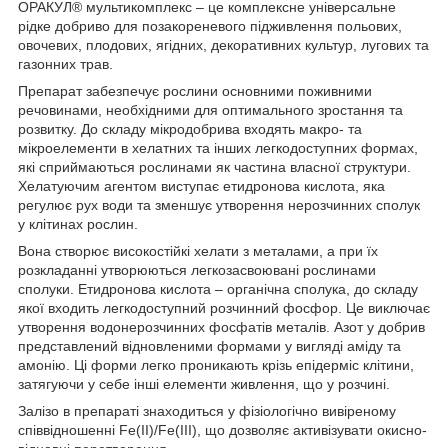
ОРАКУЛ® мультикомплекс – це комплексне універсальне
рідке добриво для позакореневого підживлення польових,
овочевих, плодових, ягідних, декоративних культур, лугових та
газонних трав.
Препарат забезпечує рослини основними поживними
речовинами, необхідними для оптимального зростання та
розвитку. До складу мікродобрива входять макро- та
мікроелементи в хелатних та інших легкодоступних формах,
які сприймаються рослинами як частина власної структури.
Хелатуючим агентом виступає етидронова кислота, яка
регулює рух води та зменшує утворення нерозчинних сполук
у клітинах рослин.
Вона створює високостійкі хелати з металами, а при їх
розкладанні утворюються легкозасвоювані рослинами
сполуки. Етидронова кислота – органічна сполука, до складу
якої входить легкодоступний розчинний фосфор. Це виключає
утворення водонерозчинних фосфатів металів. Азот у добрив
представлений відновленими формами у вигляді аміду та
амонію. Ці форми легко проникають крізь епідерміс клітини,
затягуючи у себе інші елементи живлення, що у розчині.
Залізо в препараті знаходиться у фізіологічно вивіреному
співвідношенні Fe(II)/Fe(III), що дозволяє активізувати окисно-