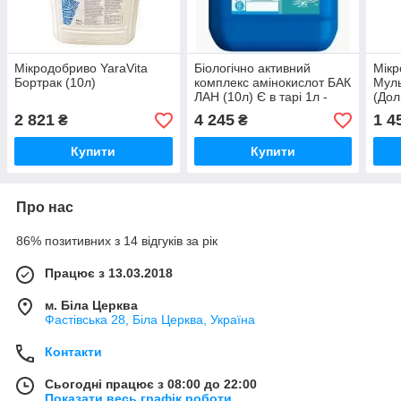
Мікродобриво YaraVita
Біологічно активний
Мікр
Бортрак (10л)
комплекс амінокислот БАК
Муль
ЛАН (10л) Є в тарі 1л -
(Дол
ціну уточнюйте
2 821
4 245
1 4
₴
₴
Купити
Купити
Про нас
86% позитивних з 14 відгуків за рік
Працює з 13.03.2018
м. Біла Церква
Фастівська 28, Біла Церква, Україна
Контакти
Сьогодні працює з 08:00 до 22:00
Показати весь графік роботи