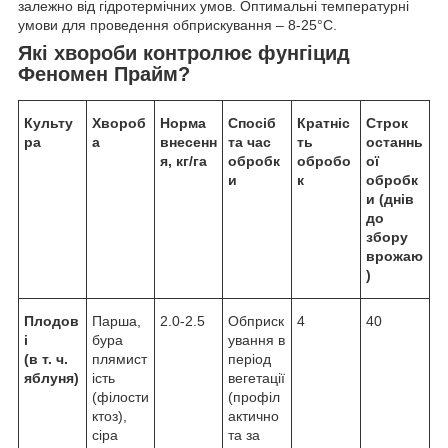
залежно від гідротермічних умов. Оптимальні температурні
умови для проведення обприскування – 8-25°С.
Які хвороби контролює фунгіцид
Феномен Прайм?
Культу
Хвороб
Норма
Спосіб
Кратніс
Строк
ра
а
внесенн
та час
ть
останнь
я, кг/га
обробк
обробо
ої
и
к
обробк
и (днів
до
збору
врожаю
)
Плодов
Парша,
2.0-2.5
Обприск
4
40
і
бура
ування в
(в т. ч.
плямист
період
яблуня)
ість
вегетації
(філости
(профіл
ктоз),
актично
сіра
та за