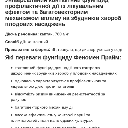
профілактичної дії із лікувальним
ефектом та багатовекторним
механізмом впливу на збудників хвороб
плодових насаджень
Діюча речовина:
каптан, 780 г/кг
Спосіб дії:
контактний
Препаративна форма:
ВГ, гранули, що диспергуються у воді
Які переваги фунгіциду Феномен Прайм:
контактний фунгіцид для надійного контролю
шкодочинних збудників хвороб у плодових насадженнях
одночасно характеризується профілактичною та
лікувальною дією проти патогенів
відсутність ризику виникнення резистентності за
рахунок
багатовекторного механізму дії
висока ефективність у контролі парші та
плямистостей листя на плодових культурах