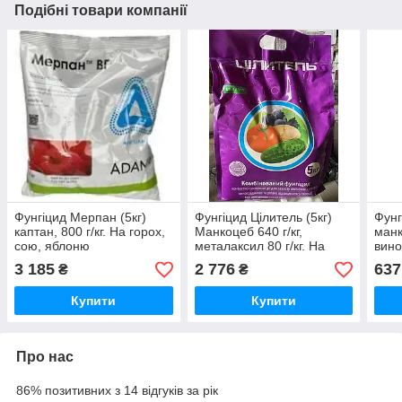
Подібні товари компанії
Фунгіцид Мерпан (5кг)
Фунгіцид Цілитель (5кг)
Фунг
каптан, 800 г/кг. На горох,
Манкоцеб 640 г/кг,
манк
сою, яблоню
металаксил 80 г/кг. На
вино
овочеві, баштанні, ріпак
плод
3 185
2 776
637
₴
₴
Купити
Купити
Про нас
86% позитивних з 14 відгуків за рік