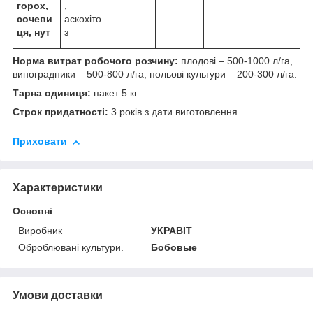
горох,
,
сочеви
аскохіто
ця, нут
з
Норма витрат робочого розчину:
плодові – 500-1000 л/га,
виноградники – 500-800 л/га, польові культури – 200-300 л/га.
Тарна одиниця:
пакет 5 кг.
Строк придатності:
3 років з дати виготовлення.
Приховати
Характеристики
Основні
Виробник
УКРАВІТ
Оброблювані культури.
Бобовые
Умови доставки