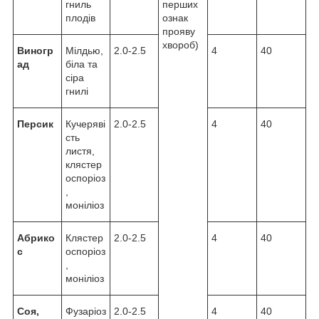
гниль
перших
плодів
ознак
прояву
хвороб)
Виногр
Мілдью,
2.0-2.5
4
40
ад
біла та
сіра
гнилі
Персик
Кучеряві
2.0-2.5
4
40
сть
листя,
клястер
оспоріоз
,
моніліоз
Абрико
Клястер
2.0-2.5
4
40
с
оспоріоз
,
моніліоз
Соя,
Фузаріоз
2.0-2.5
4
40