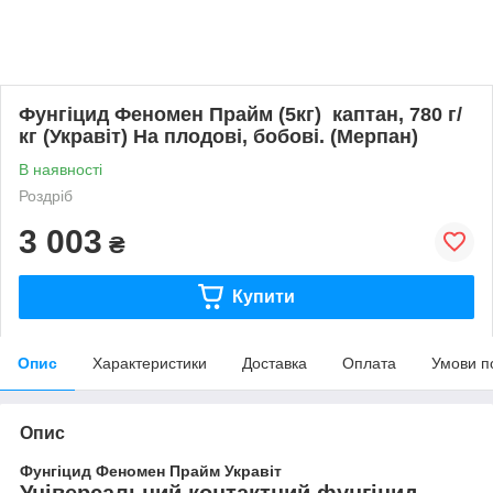
Фунгіцид Феномен Прайм (5кг) каптан, 780 г/
кг (Укравіт) На плодові, бобові. (Мерпан)
В наявності
Роздріб
3 003
₴
Купити
Опис
Характеристики
Доставка
Оплата
Умови п
Опис
Фунгіцид Феномен Прайм Укравіт
Універсальний контактний фунгіцид