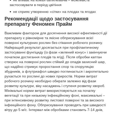
не впиває на комах-запилювачів – можливість
застосовувати в період цвітіння
не сприяє утворенню «сітки» на плодах та ягодах
Рекомендації щодо застосування
препарату Феномен Прайм
Важливим фактором для досягнення високої ефективності дії
препарату є рівномірне та якісне обприскування всієї
поверхні культурних рослин без стікання робочого розчину.
Найкращий результат досягається при профілактичному
застосуванні фунгіциду (із фази «зелений конус» і закінчуючи
початком достигання плодів та ягід). Після обробки каптан
створює на поверхні рослин стійкий до опадів захисний шар,
що надійно стримує проростання спор та споруляцію
збудників, а флутриафол швидко поглинається і акропетально
рухається по рослині до нових приростів. Норми витрат
робочого розчину необхідно обирати залежно від фази
розвитку культури, віку насаджень і ступеня розвитку хвороб.
Мінімальні норми витрат використовуються на початку
вегетації та при низькому інфекційному фоні, максимальні –
при інтенсивному розвитку листової поверхні та за високого
інфекційного фону. Обприскування проводять при швидкості
вітру до 5 м/с. Інтервал між обробками становить 7-14 днів,