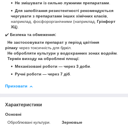
Не змішувати із сильно лужними препаратами
.
Для запобігання резистентності рекомендується
чергувати з препаратами інших хімічних класів
,
наприклад, фосфорорганічними (наприклад,
Грінфорт
ХЦ
).
✔️
Безпека та обмеження:
Не застосовувати препарат у період цвітіння
ріпаку
через токсичність для бджіл.
Не обробляти культури у водохранних зонах водойм
.
Термін виходу на оброблені площі:
Механізовані роботи — через 3 доби
.
Ручні роботи — через 7 діб
.
Приховати
Характеристики
Основні
Оброблювані культури.
Зерновые