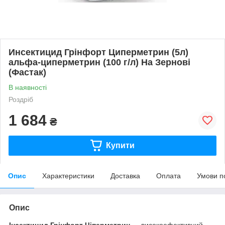
Инсектицид Грінфорт Циперметрин (5л)
альфа-циперметрин (100 г/л) На Зернові
(Фастак)
В наявності
Роздріб
1 684
₴
Купити
Опис
Характеристики
Доставка
Оплата
Умови п
Опис
Інсектицид Грінфорт Ціперметрин
— високоефективний