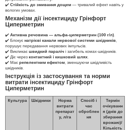
✔️
Стійкість до змивання дощем
— тривалий ефект навіть у
вологих умовах.
Механізм дії інсектициду Грінфорт
Циперметрин
✔️
Активна речовина — альфа-циперметрин (100 г/л)
.
✔️ Блокує
натрієві канали нервової системи шкідників
,
порушує передавання нервових імпульсів.
✔️ Викликає
швидкий параліч
і загибель комах-шкідників.
✔️ Діє через
контактний і кишковий шлях
.
✔️ Має
репелентним ефектом
, зменшуючи шкідливість
шкідників.
Інструкція із застосування та норми
витрати інсектициду Грінфорт
Циперметрин
Культура
Шкідники
Норма
Спосіб і
Термін
витрати
час
очікуванн
препарат
оброблен
я (днів до
у, л/га
ня
збирання
врожаю)/
Кількість