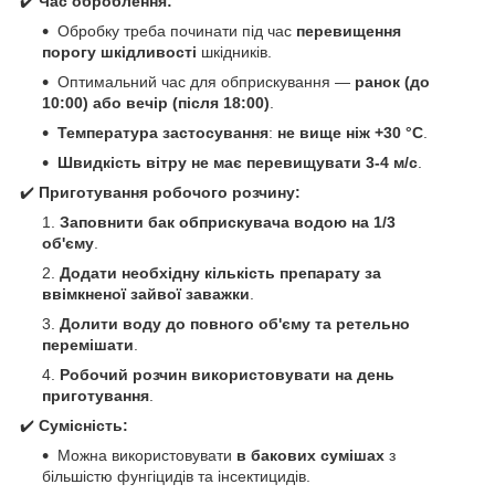
✔️
Час оброблення:
Обробку треба починати під час
перевищення
порогу шкідливості
шкідників.
Оптимальний час для обприскування —
ранок (до
10:00) або вечір (після 18:00)
.
Температура застосування
:
не вище ніж +30 °C
.
Швидкість вітру не має перевищувати 3-4 м/с
.
✔️
Приготування робочого розчину:
Заповнити бак обприскувача водою на 1/3
об'єму
.
Додати необхідну кількість препарату за
ввімкненої зайвої заважки
.
Долити воду до повного об'єму та ретельно
перемішати
.
Робочий розчин використовувати на день
приготування
.
✔️
Сумісність:
Можна використовувати
в бакових сумішах
з
більшістю фунгіцидів та інсектицидів.