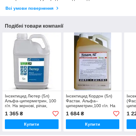
Всі умови повернення
Подібні товари компанії
Інсектицид Лютер (5л)
Інсектицид Кордон (5л)
Інсе
Альфа-циперметрин, 100
Фастак. Альфа–
(Фас
г/л. На зернові, ріпак,
циперметрин,100 г/л. На
ципе
буряк (Фастак)
зернові
зерн
1 365
1 684
1 2
₴
₴
Купити
Купити