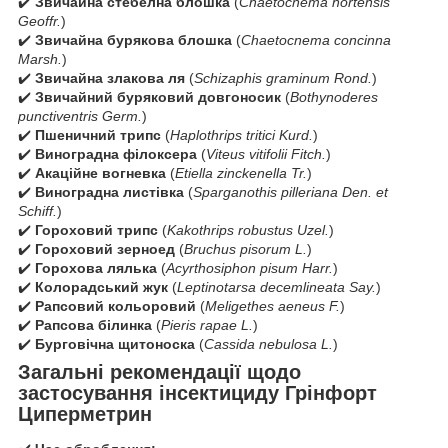
✔️
Звичайна стебелна блошка
(
Chaetocnema hortensis
Geoffr.
)
✔️
Звичайна бурякова блошка
(
Chaetocnema concinna
Marsh.
)
✔️
Звичайна злакова ля
(
Schizaphis graminum Rond.
)
✔️
Звичайний буряковий довгоносик
(
Bothynoderes
punctiventris Germ.
)
✔️
Пшеничний трипс
(
Haplothrips tritici Kurd.
)
✔️
Виноградна філоксера
(
Viteus vitifolii Fitch.
)
✔️
Акаційне вогневка
(
Etiella zinckenella Tr.
)
✔️
Виноградна листівка
(
Sparganothis pilleriana Den. et
Schiff.
)
✔️
Гороховий трипс
(
Kakothrips robustus Uzel.
)
✔️
Гороховий зерноед
(
Bruchus pisorum L.
)
✔️
Горохова лялька
(
Acyrthosiphon pisum Harr.
)
✔️
Колорадський жук
(
Leptinotarsa decemlineata Say.
)
✔️
Рапсовий кольоровий
(
Meligethes aeneus F.
)
✔️
Рапсова білинка
(
Pieris rapae L.
)
✔️
Бурговічна щитоноска
(
Cassida nebulosa L.
)
Загальні рекомендації щодо
застосування інсектициду Грінфорт
Циперметрин