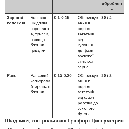
оброблен
ь
Зернові
Бавовна
0,1-0,15
Обприскув
30 / 2
колосові
шкідлива
ання в
черепашк
період
а, трипси,
вегетації
п'явиця,
від
блошки,
купання
цикадки
до фази
воскової
стиглості
зерна
Рапс
Рапсовий
0,15-0,20
Обприскув
30 / 2
кольорови
ання в
й, хрещаті
період
блошки
вегетації
від фази
розетки до
зеленого
бутона
Шкідники, контрольовані Грінфорт Циперметрин