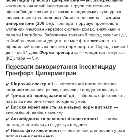
контактно-кишковий інсектицид із групи синтетичних
піретроїдів для захисту сільськогосподарських культур від
широкого спектра шкідників. Активна речовина —
альфа-
циперметрин (100 г/л).
Препарат порушує проникність
клітинних мембран нервової системи комах, викликаючи
параліч і загибель. Забезпечує тривалий період захисної дії,
стійкий до змивання дощем, не має фітотоксичності та
ефективний навіть за низьких норм витрати. Період захисної
дії — до 14 днів.
Форма препарата
— концентрат емульсії
(КЕ), тара — 5 л.
Переваги використання інсектициду
Грінфорт Циперметрин
✔️
Широкий спектр дії
— ефективний проти основних
шкідників зернових, ріпаку, овочевих і плодових культур.
✔️
Тривалий період захисної дії
— зберігає ефективність
навіть за несприятливих погодних умов.
✔️
Висока ефективність за низьких норм витрати
—
економічний варіант захисту.
✔️
Антифідантні та репелентні властивості
— знижує
пошкодження культур і відлякує шкідників.
✔️
Немає фітотоксичності
— безпечний для рослин у разі
дотримання регламенту.