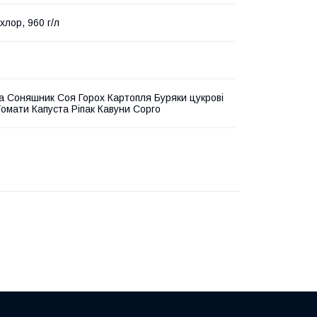
хлор, 960 г/л
а Соняшник Соя Горох Картопля Буряки цукрові
омати Капуста Ріпак Кавуни Сорго