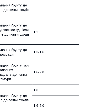
ування ґрунту до
бо до появи сходів
ування ґрунту до
ід час посіву, після
1,2
але до появи сходів
ування ґрунту до
1,3-1,6
 розсади
вання ґрунту після
головних
1,6-2,0
ищ, але до появи
ультури
1,6
ування ґрунту до
бо до появи сходів
1,6-2,0