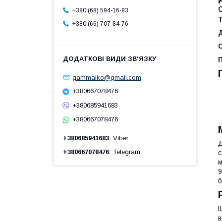
+380 (68) 594-16-83
+380 (66) 707-84-76
С
gammaiko@gmail.com
+380667078476
+380685941683
+380667078476
+380685941683
Viber
Д
+380667078476
Telegram
с
м
9
б
Щ
в