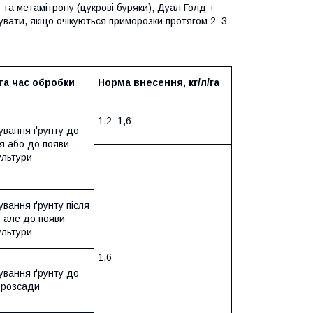
та метамітрону (цукрові буряки), Дуал Голд +
вувати, якщо очікуються приморозки протягом 2–3
та час обробки
Норма внесення, кг/л/га
1,2–1,6
ування ґрунту до
я або до появи
ультури
вання ґрунту після
, але до появи
ультури
1,6
ування ґрунту до
 розсади