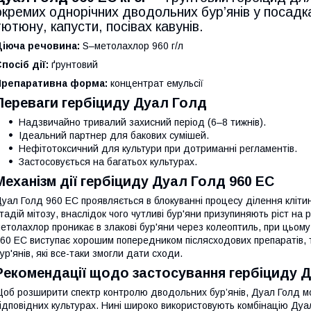
окремих однорічних дводольних бур’янів у посадка
тютюну, капусти, посівах кавунів.
Діюча речовина:
S–метолахлор 960 г/л
посіб дії:
ґрунтовий
Препаративна форма:
концентрат емульсії
Переваги гербіциду Дуал Голд
Надзвичайно тривалий захисний період (6–8 тижнів).
Ідеальний партнер для бакових сумішей.
Нефітотоксичний для культури при дотриманні регламентів.
Застосовується на багатьох культурах.
Механізм дії гербіциду Дуал Голд 960 ЕС
уал Голд 960 ЕС проявляється в блокуванні процесу ділення кліти
тадій мітозу, внаслідок чого чутливі бур'яни призупиняють ріст на 
етолахлор проникає в злакові бур'яни через колеоптиль, при цьому
60 ЕС виступає хорошим попередником післясходових препаратів, т
ур'янів, які все-таки змогли дати сходи.
Рекомендації щодо застосування гербіциду 
об розширити спектр контролю дводольних бур’янів, Дуал Голд м
ідповідних культурах. Нині широко використовують комбінацію Дуа