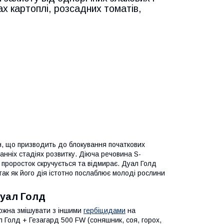
х картоплі, розсадних томатів,
н, що призводить до блокування початкових
ранніх стадіях розвитку. Діюча речовина S-
 проросток скручується та відмирає. Дуал Голд
ак як його дія істотно послаблює молоді рослини
Дуал Голд
ожна змішувати з іншими
гербіцидами
на
л Голд + Гезагард 500 FW (соняшник, соя, горох,