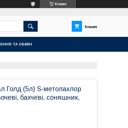
Кошик
Кошик
ЕННЯ ТА ОБМІН
л Голд (5л) S-метолахлор
вочеві, бахчеві, соняшник,