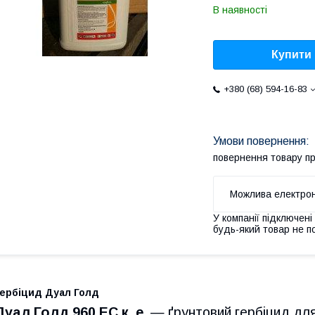
В наявності
Купити
+380 (68) 594-16-83
повернення товару п
У компанії підключені
будь-який товар не п
Гербіцид Дуал Голд
Дуал Голд 960 ЕС к. е.
— ґрунтовий гербіцид для 