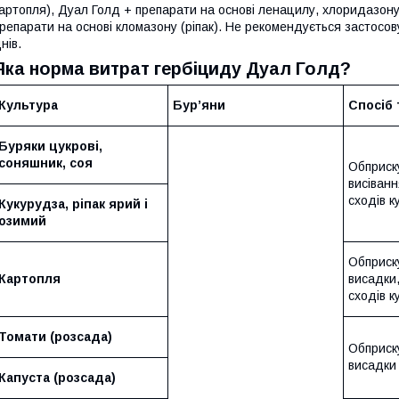
артопля), Дуал Голд + препарати на основі ленацилу, хлоридазону 
репарати на основі кломазону (ріпак). Не рекомендується застосо
нів.
Яка норма витрат гербіциду Дуал Голд?
Культура
Бур’яни
Спосіб 
Буряки цукрові,
соняшник, соя
Обприск
висіванн
сходів к
Кукурудза, ріпак ярий і
озимий
Обприску
Картопля
висадки
сходів к
Томати (розсада)
Обприск
висадки
Капуста (розсада)