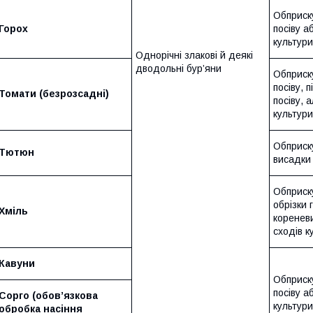
Обприск
Горох
посіву а
культури
Однорічні злакові й деякі
дводольні бур’яни
Обприск
посіву, п
Томати (безрозсадні)
посіву, 
культури
Обприск
Тютюн
висадки
Обприску
обрізки 
Хміль
коренев
сходів к
Кавуни
Обприск
посіву а
Сорго (обов’язкова
культури
обробка насіння