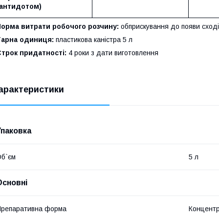
антидотом)
Норма витрати робочого розчину:
обприскування до появи сході
Тарна одиниця:
пластикова каністра 5 л
трок придатності:
4 роки з дати виготовлення
арактеристики
Упаковка
б`єм
5 л
Основні
репаративна форма
Концентр