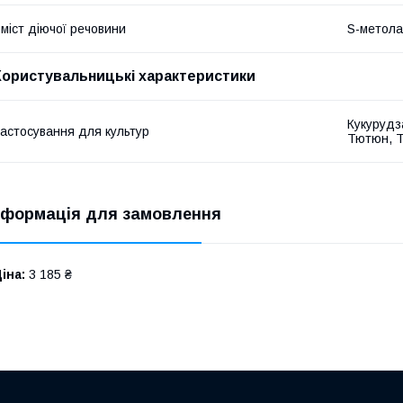
міст діючої речовини
S-метола
Користувальницькі характеристики
Кукурудз
астосування для культур
Тютюн, Т
нформація для замовлення
іна:
3 185 ₴