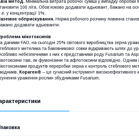
віа метод.
Мінімальна витрата робочої суміші у випадку обробки п
тановити 100 л/га. Обов’язково додавати адьювант, бажано на ос
.е. у концентрації 1%.
Наземне обприскування.
Норма робочого розчину повинна станови
ажано додавати адьюванти.
Проблема мікотоксинів
а даними FAO, на сьогодні 25% світового виробництва зерна ура
теблового метелика та бавовникової совки відкривають шлях до ур
собливо небезпечними з них є представники роду Fusarium та Aspe
ікотоксини такі, як фумонізини та афлотоксини відповідно. Одним
ікотоксинами продуктів переробки зерна є контроль стеблового ме
кідників.
Кораген®
– це сучасний інструмент високоефективного ко
сунення ураження рослин збудниками Fusarium.
арактеристики
Упаковка