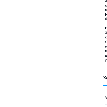
А
с
м
б
З
с
О
м
м
ш
у
Х