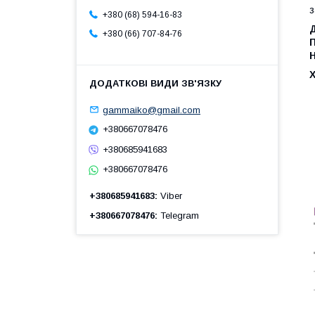
з
+380 (68) 594-16-83
+380 (66) 707-84-76
gammaiko@gmail.com
+380667078476
+380685941683
+380667078476
+380685941683
Viber
+380667078476
Telegram