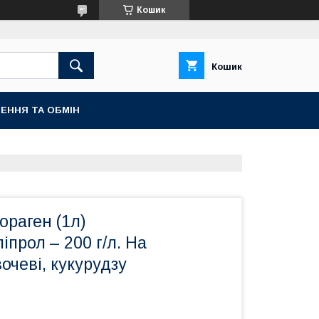
Кошик
Кошик
ЕННЯ ТА ОБМІН
ораген (1л)
іпрол – 200 г/л. На
очеві, кукурудзу