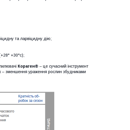
віцидну та ларвіцидну дію;
(+28° +30°с);
апилювачі
Кораген®
– це сучасний інструмент
док – зменшення ураження рослин збудниками