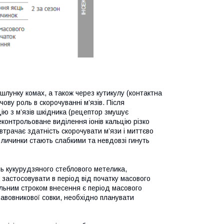
шлунку комах, а також через кутикулу (контактна
чову роль в скорочуванні м’язів. Після
ію з м’язів шкідника (рецептор змушує
контрольоване виділення іонів кальцію різко
 втрачає здатність скорочувати м’язи і миттєво
 личинки стають слабкими та невдовзі гинуть
 кукурудзяного стеблового метелика,
 застосовувати в період від початку масового
льним строком внесення є період масового
бавовникової совки, необхідно планувати