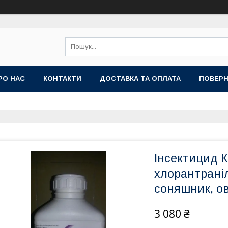
РО НАС
КОНТАКТИ
ДОСТАВКА ТА ОПЛАТА
ПОВЕРН
Інсектицид К
хлорантраніл
соняшник, ов
3 080 ₴