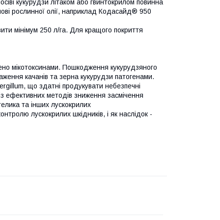
осіві кукурудзи літаком або гвинтокрилом повинна
нові рослинної олії, наприклад Кодасайд® 950
ти мінімум 250 л/га. Для кращого покриття
жено мікотоксинами. Пошкодження кукурудзяного
аження качанів та зерна кукурудзи патогенами.
rgillum, що здатні продукувати небезпечні
 із ефективних методів зниження засмічення
телика та інших лускокрилих
нтролю лускокрилих шкідників, і як наслідок -