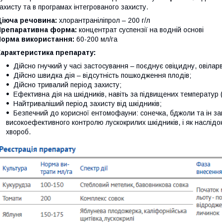
ахисту та в програмах інтегрованого захисту.
Діюча речовина:
хлорантраніліпрол – 200 г/л
Препаративна форма:
концентрат суспензії на водній основі
Норма використання:
60-200 мл/га
Характеристика препарату:
Дійсно гнучкий у часі застосування – поєднує овіцидну, овілар
Дійсно швидка дія – відсутність пошкодження плодів;
Дійсно тривалий період захисту;
Ефективна дія на шкідників, навіть за підвищених температур 
Найтриваліший період захисту від шкідників;
Безпечний до корисної ентомофауни: сонечка, бджоли та ін з
високоефективного контролю лускокрилих шкідників, і як наслі
хвороб.