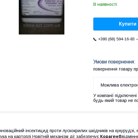
В наявності
Купити
+380 (68) 594-16-83
повернення товару п
У компанії підключені
будь-який товар не п
нноваційний інсектицид проти лускокрилих шкідників на кукурудзі, 
ука на картоплі Новітній механізм дії забезпечує
Кораген®
відмінн