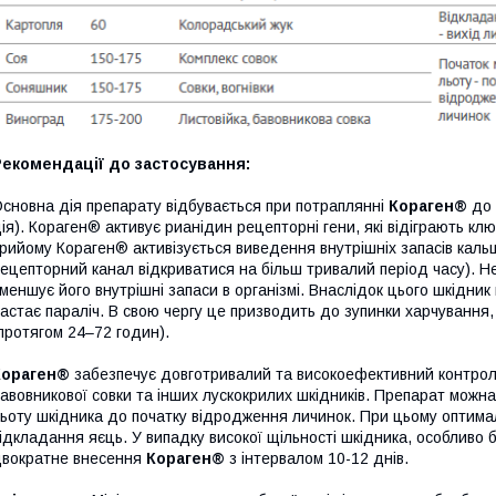
Рекомендації до застосування:
сновна дія препарату відбувається при потраплянні
Кораген®
до 
ія). Кораген® активує рианідин рецепторні гени, які відіграють клю
рийому Кораген® активізується виведення внутрішніх запасів кальц
ецепторний канал відкриватися на більш тривалий період часу). Не
меншує його внутрішні запаси в організмі. Внаслідок цього шкідник
астає параліч. В свою чергу це призводить до зупинки харчування,
протягом 24–72 годин).
Кораген®
забезпечує довготривалий та високоефективний контроль
авовникової совки та інших лускокрилих шкідників. Препарат можна
ьоту шкідника до початку відродження личинок. При цьому оптима
ідкладання яєць. У випадку високої щільності шкідника, особливо 
вократне внесення
Кораген®
з інтервалом 10-12 днів.