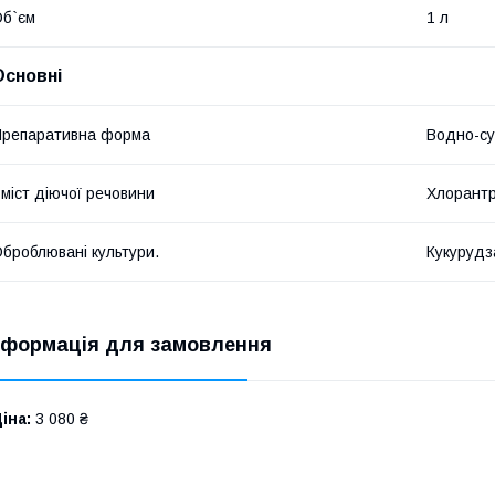
б`єм
1 л
Основні
репаративна форма
Водно-су
міст діючої речовини
Хлорантра
броблювані культури.
Кукурудз
нформація для замовлення
іна:
3 080 ₴