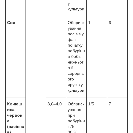
у
культури
Соя
Обприск
1
6
ування
посівів у
фазі
початку
побурінн
я бобів
нижньог
о й
середнь
ого
ярусів у
культури
Конюш
3,0–4,0
Обприск
1/5
7
ина
ування
червон
при
а
побурінн
(насіннє
і 75–
ві
80 %