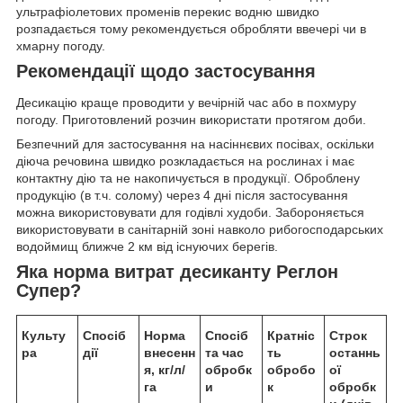
ультрафіолетових променів перекис водню швидко
розпадається тому рекомендується обробляти ввечері чи в
хмарну погоду.
Рекомендації щодо застосування
Десикацію краще проводити у вечірній час або в похмуру
погоду. Приготовлений розчин використати протягом доби.
Безпечний для застосування на насіннєвих посівах, оскільки
діюча речовина швидко розкладається на рослинах і має
контактну дію та не накопичується в продукції. Оброблену
продукцію (в т.ч. солому) через 4 дні після застосування
можна використовувати для годівлі худоби. Забороняється
використовувати в санiтарнiй зонi навколо рибогосподарських
водоймищ ближче 2 км вiд iснуючих берегiв.
Яка норма витрат десиканту Реглон
Супер?
Культу
Спосіб
Норма
Спосіб
Кратніс
Строк
ра
дії
внесенн
та час
ть
останнь
я, кг/л/
обробк
обробо
ої
га
и
к
обробк