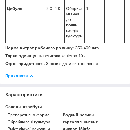
Цибуля
2,0–4,0
Обприск
1
-
ування
до
появи
сходів
культури
Норма витрат робочого розчину:
250-400 л/га
Тарна одиниця:
пластикова каністра 10 л.
Строк придатності:
3 роки з дати виготовлення.
Приховати
Характеристики
Основні атрибути
Препаративна форма
Водний розчин
Оброблювані культури
картопля, сненик
Вміст діючої речовини
дикват 150г/л