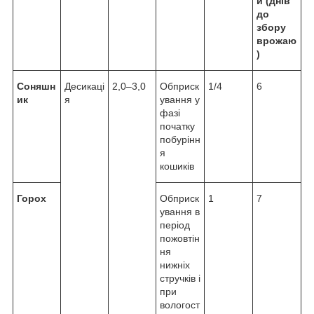
и (днів
до
збору
врожаю
)
Соняшн
Десикаці
2,0–3,0
Обприск
1/4
6
ик
я
ування у
фазі
початку
побурінн
я
кошиків
Горох
Обприск
1
7
ування в
період
пожовтін
ня
нижніх
стручків і
при
вологост