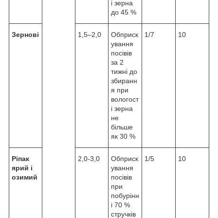
і зерна
до 45 %
Зернові
1,5–2,0
Обприск
1/7
10
ування
посівів
за 2
тижні до
збиранн
я при
вологост
і зерна
не
більше
як 30 %
Ріпак
2,0-3,0
Обприск
1/5
10
ярий і
ування
озимий
посівів
при
побурінн
і 70 %
стручків