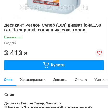
Десикант Реглон Супер (10л) дикват іона,150
г/л. На зернові, соняшник, сою, горох
В наявності
Роздріб
3 413
₴
Купити
Опис
Характеристики
Доставка
Оплата
Умови п
Опис
Десикант Реглон Супер, Syngenta
Швидкий неселективний контактний