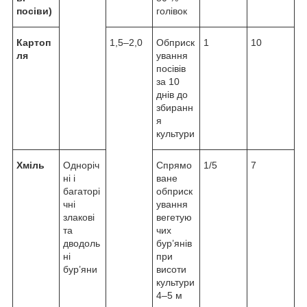
посіви)
голівок
Картоп
1,5–2,0
Обприск
1
10
ля
ування
посівів
за 10
днів до
збиранн
я
культури
Хміль
Одноріч
Спрямо
1/5
7
ні і
ване
багаторі
обприск
чні
ування
злакові
вегетую
та
чих
дводоль
бур’янів
ні
при
бур’яни
висоти
культури
4–5 м