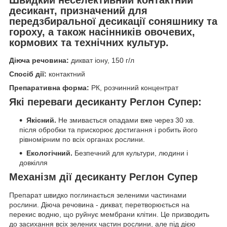
десикант, призначений для
передзбиральної десикації соняшнику та
гороху, а також насінників овочевих,
кормових та технічних культур.
Діюча речовина:
дикват іону, 150 г/л
Спосіб дії:
контактний
Препаративна форма:
РК, розчинний концентрат
Які переваги десиканту Реглон Супер:
Якісний.
Не змивається опадами вже через 30 хв.
після обробки та прискорює достигання і робить його
рівномірним по всіх органах рослини.
Екологічний.
Безпечний для культури, людини і
довкілля
Механізм дії десиканту Реглон Супер
Препарат швидко поглинається зеленими частинами
рослини. Діюча речовина - дикват, перетворюється на
перекис водню, що руйнує мембрани клітин. Це призводить
до засихання всіх зелених частин рослини, але під дією