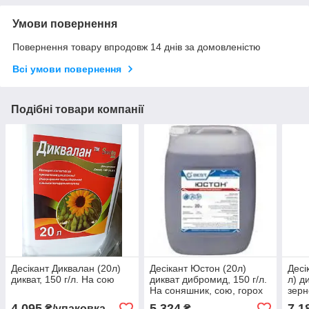
Умови повернення
Повернення товару впродовж 14 днів за домовленістю
Всі умови повернення
Подібні товари компанії
Десікант Диквалан (20л)
Десікант Юстон (20л)
Десі
дикват, 150 г/л. На сою
дикват дибромид, 150 г/л.
л) д
На соняшник, сою, горох
зерн
сою
4 095
5 324
7 1
₴/упаковка
₴