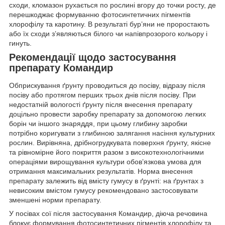
сходи, кломазон рухається по рослині вгору до точки росту, де
перешкоджає формуванню фотосинтетичних пігментів
хлорофілу та каротину. В результаті бур’яни не проростають
або їх сходи з’являються білого чи напівпрозорого кольору і
гинуть.
Рекомендації щодо застосування
препарату
Командир
Обприскування ґрунту проводиться до посіву, відразу після
посіву або протягом перших трьох днів після посіву. При
недостатній вологості ґрунту після внесення препарату
доцільно провести заробку препарату за допомогою легких
борін чи іншого знаряддя, при цьому глибину заробки
потрібно коригувати з глибиною залягання насіння культурних
рослин. Вирівняна, дрібногрудкувата поверхня ґрунту, якісне
та рівномірне його покриття разом з високотехнологічними
операціями вирощування культури обов’язкова умова для
отримання максимальних результатів. Норма внесення
препарату залежить від вмісту гумусу в ґрунті: на ґрунтах з
невисоким вмістом гумусу рекомендовано застосовувати
зменшені норми препарату.
У посівах сої після застосування Командир, діюча речовина
блокує формування фотосинтетичних пігментів хлорофілу та