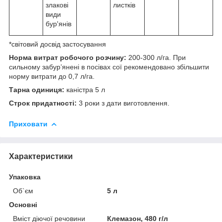
злакові
листків
види
бур'янів
*світовий досвід застосування
Норма витрат робочого розчину:
200-300 л/га. При
сильному забур’янені в посівах сої рекомендовано збільшити
норму витрати до 0,7 л/га.
Тарна одиниця:
каністра 5 л
Строк придатності:
3 роки з дати виготовлення.
Приховати
Характеристики
Упаковка
Об`єм
5 л
Основні
Вміст діючої речовини
Клемазон, 480 г/л