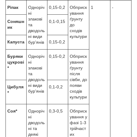
Ріпак
Одноріч
0,15-0,2
Обприск
1
-
ні
ування
злакові
ґрунту
Соняшн
0,1-0,15
та
до
ик
дводоль
сходів
ні види
культури
Капуста
0,15-0,2
бур'янів
Буряки
Одноріч
0,15-0,2
Обприск
цукрові
ні
ування
*
злакові
ґрунту
та
після
дводоль
сівби, до
ні види
появи
Цибуля
0,1-0,2
бур'янів
сходів
*
культури
Соя*
Одноріч
0,3-0,5
Обприск
ні
ування у
дводоль
фазі 1-3
ні та
трійчаст
деякі
их