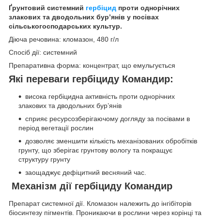
Ґрунтовий системний
гербіцид
проти однорічних
злакових та дводольних бур’янів у посівах
сільськогосподарських культур.
Діюча речовина: кломазон, 480 г/л
Спосіб дії: системний
Препаративна форма: концентрат, що емульгується
Які переваги гербіциду
Командир
:
висока гербіцидна активність проти однорічних
злакових та дводольних бур’янів
сприяє ресурсозберігаючому догляду за посівами в
період вегетації рослин
дозволяє зменшити кількість механізованих обробітків
грунту, що зберігає грунтову вологу та покращує
структуру грунту
заощаджує дефіцитний весняний час.
Механізм дії гербіциду
Командир
Препарат системної дії. Кломазон належить до інгібіторів
біосинтезу пігментів. Проникаючи в рослини через корінці та