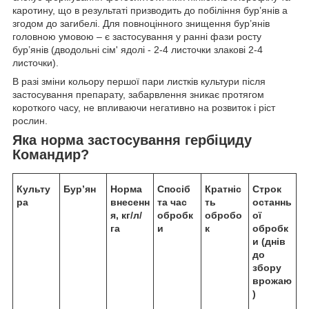
каротину, що в результаті призводить до побіління бур’янів а
згодом до загибелі. Для повноцінного знищення бур’янів
головною умовою – є застосування у ранні фази росту
бур’янів (дводольні сім' ядолі - 2-4 листочки злакові 2-4
листочки).
В разі зміни кольору першої пари листків культури після
застосування препарату, забарвлення зникає протягом
короткого часу, не впливаючи негативно на розвиток і ріст
рослин.
Яка норма застосування
гербіциду
Командир?
Культу
Бур’ян
Норма
Спосіб
Кратніс
Строк
ра
внесенн
та час
ть
останнь
я, кг/л/
обробк
обробо
ої
га
и
к
обробк
и (днів
до
збору
врожаю
)