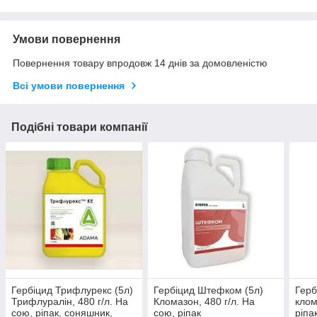
Умови повернення
Повернення товару впродовж 14 днів за домовленістю
Всі умови повернення
Подібні товари компанії
Гербіцид Трифлурекс (5л)
Гербіцид Штефком (5л)
Герб
Трифлуралін, 480 г/л. На
Кломазон, 480 г/л. На
клом
сою, ріпак, соняшник,
сою, ріпак
ріпа