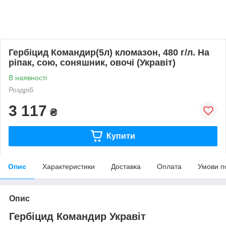
Гербіцид Командир(5л) кломазон, 480 г/л. На
ріпак, сою, соняшник, овочі (Укравіт)
В наявності
Роздріб
3 117
₴
Купити
Опис
Характеристики
Доставка
Оплата
Умови п
Опис
Гербіцид Командир Укравіт