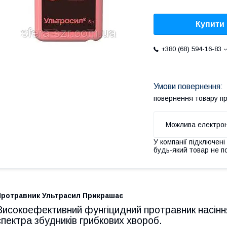
Купити
+380 (68) 594-16-83
повернення товару п
У компанії підключені
будь-який товар не п
Протравник Ультрасил Прикрашає
Високоефективний фунгіцидний протравник насіння
спектра збудників грибкових хвороб.