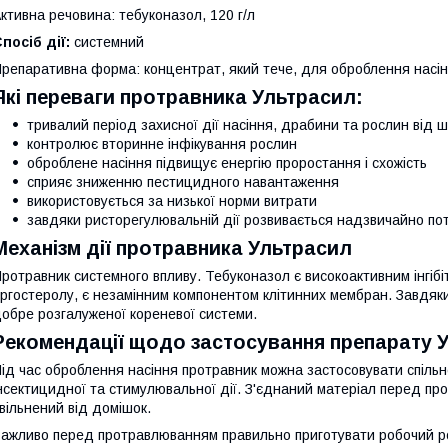
ктивна речовина: тебуконазол, 120 г/л
посіб дії:
системний
репаративна форма: концентрат, який тече, для оброблення насі
Які переваги протравника Ультрасил:
тривалий період захисної дії насіння, драбини та рослин від 
контролює вторинне інфікування рослин
оброблене насіння підвищує енергію проростання і схожість
сприяє зниженню пестицидного навантаження
використовується за низької норми витрати
завдяки ристорегулювальній дії розвивається надзвичайно по
Механізм дії протравника Ультрасил
ротравник системного впливу. Тебуконазол є високоактивним інгіб
ргостеролу, є незамінним компонентом клітинних мембран. Завдяки
обре розгалуженої кореневої системи.
Рекомендації щодо застосування препарату 
ід час оброблення насіння протравник можна застосовувати спіль
нсектицидної та стимулювальної дії. З'єднаний матеріал перед пр
вільнений від домішок.
ажливо перед протравлюванням правильно приготувати робочий ро