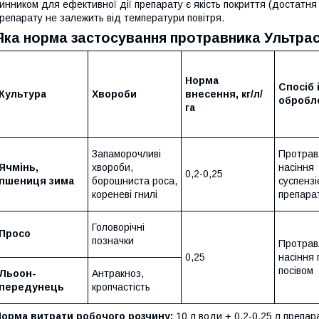
инником для ефективної дії препарату є якість покриття (достатня
репарату не залежить від температури повітря.
Яка норма застосування протравника Ультра
Норма
Спосіб 
Культура
Хвороби
внесення,
кг/
л/
обробл
га
Запаморочливі
Протрав
Ячмінь,
хвороби,
насіння
0,2-0,25
пшениця зима
борошниста роса,
суспенз
кореневі гнилі
препара
Головорічні
Просо
позначки
Протрав
0,25
насіння
посівом
Льоон-
Антракноз,
передунець
кропчастість
Норма витрати робочого розчину:
10 л води + 0,2-0,25 л препара