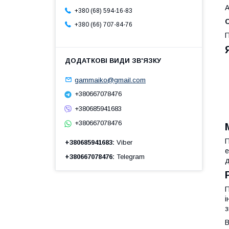
А
+380 (68) 594-16-83
С
+380 (66) 707-84-76
П
gammaiko@gmail.com
+380667078476
+380685941683
+380667078476
П
+380685941683
Viber
е
+380667078476
Telegram
д
П
і
з
В