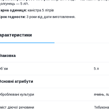
олгунець — 5 л/т.
Тарна одиниця:
каністра 5 літрів
Срок годности:
3 роки від дати виготовлення.
арактеристики
Упаковка
б`єм
5 л
Основні атрибути
броблювані культури
ячмінь, 
міст діючої речовини
Тебукона