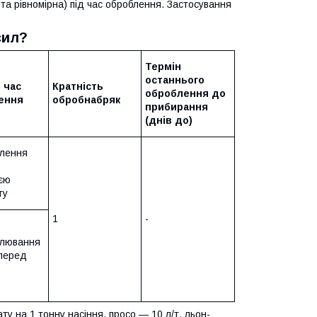
 та рівномірна) під час оброблення. Застосування
сил?
Термін
останнього
і час
Кратність
оброблення до
ення
оброб
набряк
прибирання
(днів до)
лення
ією
ту
1
-
лювання
 перед
ту на 1 тонну насіння, просо — 10 л/т, льон-