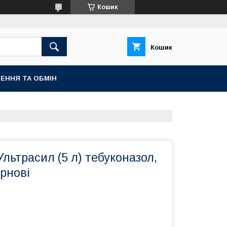
Кошик
Кошик
ЕННЯ ТА ОБМІН
льтрасил (5 л) тебуконазол,
ернові