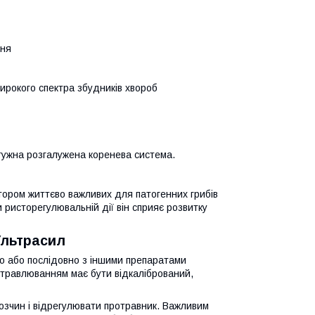
ння
широкого спектра збудників хвороб
тужна розгалужена коренева система.
ітором життєво важливих для патогенних грибів
 ристорегулювальній дії він сприяє розвитку
Ультрасил
но або послідовно з іншими препаратами
отравлюванням має бути відкалібрований,
зчин і відрегулювати протравник. Важливим