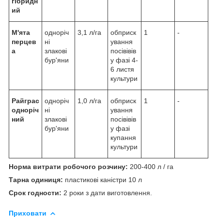
гібридн
ий
М'ята
одноріч
3,1 л/га
обприск
1
-
перцев
ні
ування
а
злакові
посівівів
бур'яни
у фазі 4-
6 листя
культури
Райграс
одноріч
1,0 л/га
обприск
1
-
одноріч
ні
ування
ний
злакові
посівівів
бур'яни
у фазі
купання
культури
Норма витрати робочого розчину:
200-400 л / га
Тарна одиниця:
пластикові каністри 10 л
Срок годности:
2 роки з дати виготовлення.
Приховати