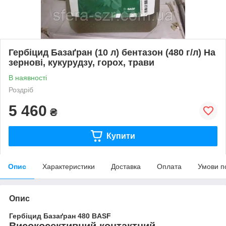
Гербіцид Базаґран (10 л) бентазон (480 г/л) На
зернові, кукурудзу, горох, трави
В наявності
Роздріб
5 460
₴
Купити
Опис
Характеристики
Доставка
Оплата
Умови п
Опис
Гербіцид Базаґран 480 BASF
Високосективний контактний