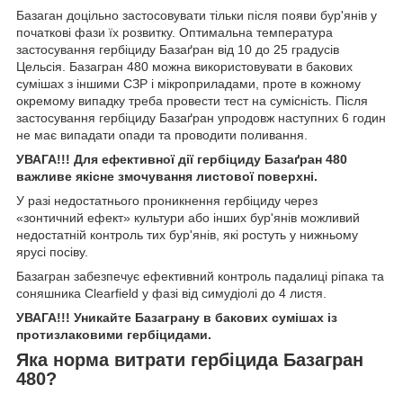
Базаган доцільно застосовувати тільки після появи бур'янів у
початкові фази їх розвитку. Оптимальна температура
застосування гербіциду Базаґран від 10 до 25 градусів
Цельсія. Базагран 480 можна використовувати в бакових
сумішах з іншими СЗР і мікроприладами, проте в кожному
окремому випадку треба провести тест на сумісність. Після
застосування гербіциду Базаґран упродовж наступних 6 годин
не має випадати опади та проводити поливання.
УВАГА!!! Для ефективної дії гербіциду Базаґран 480
важливе якісне змочування листової поверхні.
У разі недостатнього проникнення гербіциду через
«зонтичний ефект» культури або інших бур'янів можливий
недостатній контроль тих бур'янів, які ростуть у нижньому
ярусі посіву.
Базагран забезпечує ефективний контроль падалиці ріпака та
соняшника Clearfield у фазі від симудіолі до 4 листя.
УВАГА!!! Уникайте Базаграну в бакових сумішах із
протизлаковими гербіцидами.
Яка норма витрати
гербіцида Базагран
480?