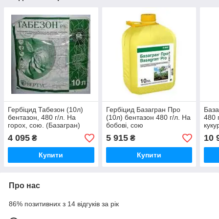
Гербіцид Табезон (10л)
Гербіцид Базагран Про
База
бентазон, 480 г/л. На
(10л) бентазон 480 г/л. На
480 
горох, сою. (Базагран)
бобові, сою
куку
4 095
5 915
10 
₴
₴
Купити
Купити
Про нас
86% позитивних з 14 відгуків за рік