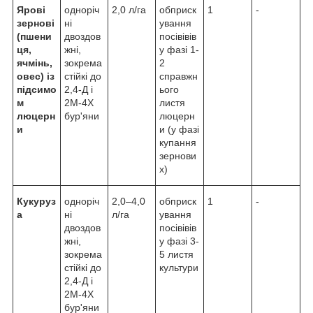
Ярові
одноріч
2,0 л/га
обприск
1
-
зернові
ні
ування
(пшени
двоздов
посівівів
ця,
жні,
у фазі 1-
ячмінь,
зокрема
2
овес) із
стійкі до
справжн
підсимо
2,4-Д і
ього
м
2М-4Х
листя
люцерн
бур'яни
люцерн
и
и (у фазі
купання
зернови
х)
Кукуруз
одноріч
2,0–4,0
обприск
1
-
а
ні
л/га
ування
двоздов
посівівів
жні,
у фазі 3-
зокрема
5 листя
стійкі до
культури
2,4-Д і
2М-4Х
бур'яни