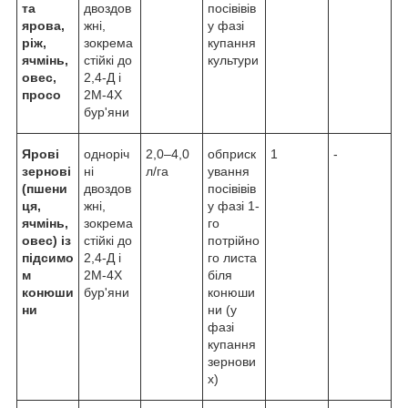
та
двоздов
посівівів
ярова,
жні,
у фазі
ріж,
зокрема
купання
ячмінь,
стійкі до
культури
овес,
2,4-Д і
просо
2М-4Х
бур'яни
Ярові
одноріч
2,0–4,0
обприск
1
-
зернові
ні
л/га
ування
(пшени
двоздов
посівівів
ця,
жні,
у фазі 1-
ячмінь,
зокрема
го
овес) із
стійкі до
потрійно
підсимо
2,4-Д і
го листа
м
2М-4Х
біля
конюши
бур'яни
конюши
ни
ни (у
фазі
купання
зернови
х)