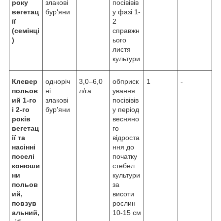
року
злакові
посівівів
вегетац
бур'яни
у фазі 1-
ії
2
(семінці
справжн
)
ього
листя
культури
Клевер
одноріч
3,0–6,0
обприск
1
-
польов
ні
л/га
ування
ий 1-го
злакові
посівівів
і 2-го
бур'яни
у період
років
весняно
вегетац
го
ії та
відроста
насінні
ння до
поселі
початку
конюши
стебел
ни
культури
польов
за
ий,
висоти
повзув
рослин
альний,
10-15 см