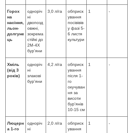
Горох
одноріч
3,0 л/га
обприск
1
-
на
ні
ування
насіння,
двопозд
посівівів
льон-
овжні,
у фазі 5-
долгуне
зокрема
6 листя
ць
стійкі до
культури
2М-4Х
бур'яни
Хміль
одноріч
4,2 л/га
обприск
1
-
(від 3
ні
ування
років)
злакові
після 1-
бур'яни
го
окучуван
ня за
висоти
бур'янів
10-15 см
Люцерн
одноріч
2,0 л/га
обприск
1
-
а 1-го
ні
ування