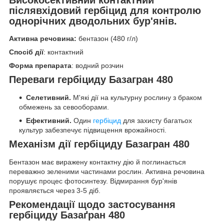
післявхідовий гербіцид для контролю
однорічних дводольних бур'янів.
Активна речовина:
бентазон (480 г/л)
Спосіб дії
: контактний
Форма препарата
: водний розчин
Переваги гербіциду Базагран 480
Селетивний.
М'які дії на культурну рослину з браком
обмежень за севооборами.
Ефективний.
Один
гербіцид
для захисту багатьох
культур забезпечує підвищення врожайності.
Механізм дії гербіциду Базагран 480
Бентазон має виражену контактну дію й поглинається
переважно зеленими частинами рослин. Активна речовина
порушує процес фотосинтезу. Відмирання бур'янів
проявляється через 3-5 діб.
Рекомендації щодо застосування
гербіциду Базаґран 480