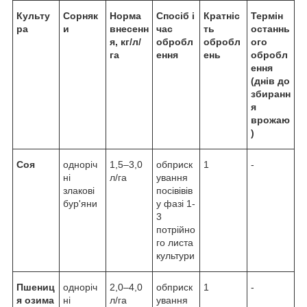
Культу
Сорняк
Норма
Спосіб і
Кратніс
Термін
ра
и
внесенн
час
ть
останнь
я, кг/л/
обробл
обробл
ого
га
ення
ень
обробл
ення
(днів до
збиранн
я
врожаю
)
Соя
одноріч
1,5–3,0
обприск
1
-
ні
л/га
ування
злакові
посівівів
бур'яни
у фазі 1-
3
потрійно
го листа
культури
Пшениц
одноріч
2,0–4,0
обприск
1
-
я озима
ні
л/га
ування