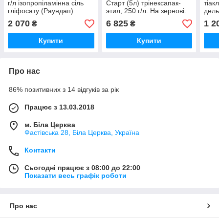
г/л ізопропіламінна сіль
Старт (5л) трінексапак-
тіак
гліфосату (Раундап)
этил, 250 г/л. На зернові.
дель
овоч
2 070
6 825
1 2
₴
₴
Купити
Купити
Про нас
86% позитивних з 14 відгуків за рік
Працює з 13.03.2018
м. Біла Церква
Фастівська 28, Біла Церква, Україна
Контакти
Сьогодні працює з 08:00 до 22:00
Показати весь графік роботи
Про нас