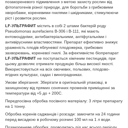
позакореневого підживлення з метою захисту рослин від
фітопатогенів різної природи, для боротьби з грибковими
хворобами, кореневими гнилями і шкідниками, стимулюючи
ріст і розвиток рослин.
LF-УЛЬТРАФИТ
містить в собі 2 штами бактерій роду
Pseudomonas aurefaciens B-306 і B-111, які мають
ентомоцідніми, антибактеріальними, антіфугальніми і
антивірусними властивостями. Препарат ефективно знижує
ураженість плодів яблуневої плодожерка, грибкових
захворювань, кореневої гнилі. За ефективністю біопрепарат
LF-УЛЬТРАФИТ
не поступається хімічним пестицидів, при
цьому дозволяє отримати продукцію більш високої якості.
Використовується на всіх овочевих, польових, плодово-
ягідних культурах, садах і виноградниках.
Умови зберігання: Зберігати в оригінальній упаковці, в
захищеному від прямих сонячних променів приміщенні за
температури від +5 до + 200С.
Передпосівна обробка посівного матеріалу: 3 літри препарату
на 1 тонну.
Обробка коренів саджанців і розсади: замочити на 24 години
перед висадкою в робочому розчині 100 мл на 1 л води.
Позакореневе обробка: проводитись під час всього періоду