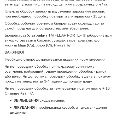
вегетації, у тому числі в період цвітіння з розрахунку 6 л / га.
Кількість обробок залежить від ступеня зараження рослин,
при необхідності обробку повторити з інтервалом - 15 днів.
Обробка робочим розчином біопрепарату сховищ, тарі та
самої продукції для більшого терміну зберігання.
Біопрепарат
Ультрафит
ТМ «LEAF FORTE» ® забороняється
використовувати в бакових сумішах з препаратами, що
містять Мідь (Cu), Хлор (Cl), Ртуть (Hg).
ВАЖЛИВО!
Необхідно суворо дотримуватися вказаних норм внесення.
Чи не проводити обробку при яскравому сонячному
освітленні, найкращий годину проведення обробок - ранок
або вечір. Чи допустима проводити обробку в день в похмуру
погоду не менш ніж за 3-4 години до початку дощу.
Чи не проводити обробку за температури повітря нижче + 10 °
С і вище +27 ° С.
ЗБІЛЬШЕННЯ
сходів насіння;
ЛІКУВАННЯ
і профілактика хвороб, а також знищення
шкідників;