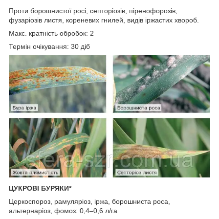
Проти борошнистої росі, септоріозів, піренофорозів,
фузаріозів листя, кореневих гнилей, видів іржастих хвороб.
Макс. кратність обробок: 2
Термін очікування: 30 діб
ЦУКРОВІ БУРЯКИ*
Церкоспороз, рамуляріоз, іржа, борошниста роса,
альтернаріоз, фомоз: 0,4–0,6 л/га