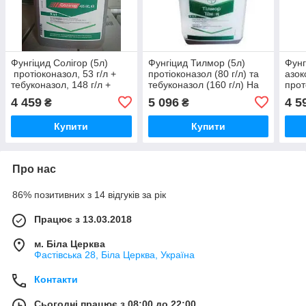
Фунгіцид Солігор (5л)
Фунгіцид Тилмор (5л)
Фунг
протіоконазол, 53 г/л +
протіоконазол (80 г/л) та
азок
тебуконазол, 148 г/л +
тебуконазол (160 г/л) На
прот
спіроксамін, 224 г/л На
зернові, ріпак
На з
4 459
5 096
4 5
₴
₴
зернові
ріпа
Купити
Купити
Про нас
86% позитивних з 14 відгуків за рік
Працює з 13.03.2018
м. Біла Церква
Фастівська 28, Біла Церква, Україна
Контакти
Сьогодні працює з 08:00 до 22:00