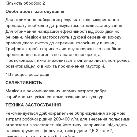
Кількість обробок: 2
Особливості застосування
Для отримання найкращих результатів від використання
препарату необхідно дотримуватись строків застосування.
Для отримання найкращої ефективності від обох діючих
речовин, Медісон застосовують від фазі середини виходу
прапорцевого листка до середини колосіння у пшениці.
Трифлоксістробін вкриває листову поверхню та запобігає
проникненню патогенів до листової поверхні, а
Протіоконазол, який знаходиться в клітинах листя, контролює
розвиток міцелію в них та проникнення гаусторій.
* В процесі реєстрації
СЕЛЕКТИВНІСТЬ
Медісон в рекомендованих нормах витрати добре
сприймається усіма сортами зазначених культур.
ТЕХНІКА ЗАСТОСУВАННЯ
Рекомендується дрібнокрапельне обприскування з нормою
витрати робочої рідини 200-400 л/га для внесення польовими
агрегатами в залежності від його типу: наприклад, підходять
плоскоструменеві форсунки, тиск рідини 2,5-3 кг/см2,
швидкість руху агрегатів 6-7 км/год.