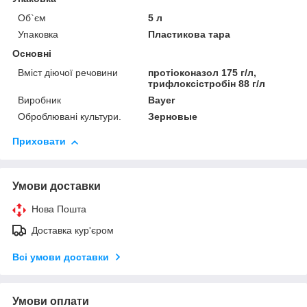
Об`єм
5 л
Упаковка
Пластикова тара
Основні
Вміст діючої речовини
протіоконазол 175 г/л,
трифлоксістробін 88 г/л
Виробник
Bayer
Оброблювані культури.
Зерновые
Приховати
Умови доставки
Нова Пошта
Доставка кур'єром
Всі умови доставки
Умови оплати