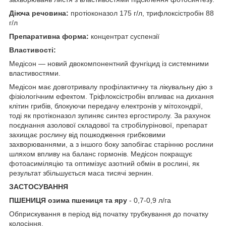
Діюча речовина:
протіоконазол 175 г/л, трифлоксістробін 88
г/л
Препаративна форма:
концентрат суспензії
Властивості:
Медісон — новий двокомпонентний фунгіцид із системними
властивостями.
Медісон має довготривалу профілактичну та лікувальну дію з
фізіологічним ефектом. Тріфлоксістробін впливає на дихання
клітин грибів, блокуючи передачу електронів у мітохондрії,
тоді як протіконазол зупиняє синтез ергостиролу. За рахунок
поєднання азолової складової та стробілурінової, препарат
захищає рослину від пошкодження грибковими
захворюваннями, а з іншого боку запобігає старінню рослини
шляхом впливу на баланс гормонів. Медісон покращує
фотоасиміляцію та оптимізує азотний обмін в рослині, як
результат збільшується маса тисячі зернин.
ЗАСТОСУВАННЯ
ПШЕНИЦЯ озима пшениця та яру
- 0,7-0,9 л/га
Обприскування в період від початку трубкування до початку
колосіння.