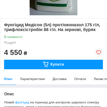
Фунгіцид Медісон (5л) протіоконазол 175 г/л,
трифлоксістробін 88 г/л. На зернові, буряк
В наявності
Роздріб
4 550
₴
Купити
Опис
Характеристики
Доставка
Оплата
Умови п
Опис
Новий
фунгіцид
на пшениці для контролю широкого спектру
захворювань листя з властивостями підсилення фотосинтезу.