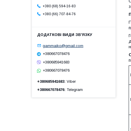
С
з
+380 (68) 594-16-83
+380 (66) 707-84-76
П
п
Г
д
gammaiko@gmail.com
н
+380667078476
п
+380685941683
+380667078476
+380685941683
Viber
+380667078476
Telegram