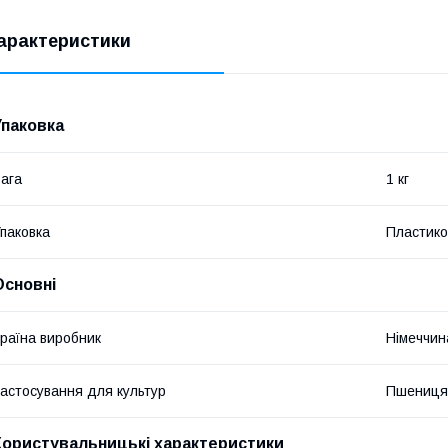
арактеристики
Упаковка
ага
1 кг
паковка
Пластико
Основні
раїна виробник
Німеччин
астосування для культур
Пшениця,
Користувальницькі характеристики