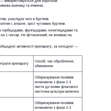
 — використовується для боротьби
зимова пшениці та ячменю.
м, унаслідок чого в бур'янів
ітин і, власне, зріст чутливих бур'янів.
 з гербіцидами, фунгіцидами, інсектицидами та
на 1 гектар. Не фітоксичний, не впливає на
ербіцидної активності препарату, за холодної —
Спосіб, час оброблення,
итрати препарату
обмеження
Обприскування посівівів
починаючи з фази 2-3
листя до появи флагового
листочка культури включно
Обприскування посівівів
починаючи з фази 2-3