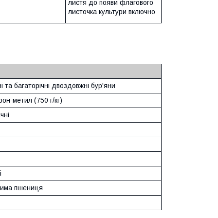
листя до появи флагового
листочка культури включно
і та багаторічні двоздовжні бур'яни
он-метил (750 г/кг)
чні
ні
 зима пшениця
и