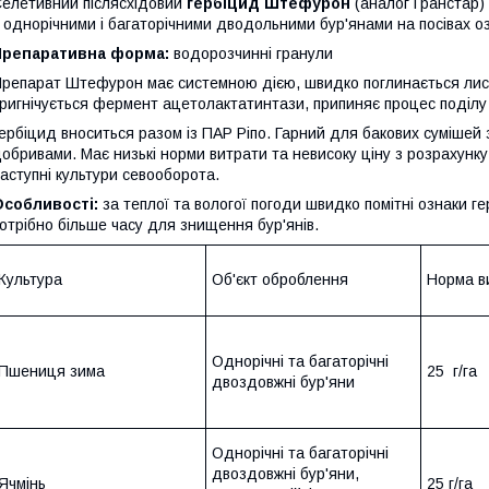
елетивний післясхідовий
гербіцид Штефурон
(аналог Гранстар)
 однорічними і багаторічними дводольними бур'янами на посівах о
Препаративна форма:
водорозчинні гранули
репарат Штефурон має системною дією, швидко поглинається листя
ригнічується фермент ацетолактатинтази, припиняє процес поділу кл
ербіцид вноситься разом із ПАР Ріпо. Гарний для бакових сумішей
обривами. Має низькі норми витрати та невисоку ціну з розрахунку 
аступні культури севооборота.
Особливості:
за теплої та вологої погоди швидко помітні ознаки г
отрібно більше часу для знищення бур'янів.
Культура
Об'єкт оброблення
Норма в
Однорічні та багаторічні
Пшениця зима
25 г/га
двоздовжні бур'яни
Однорічні та багаторічні
двоздовжні бур'яни,
Ячмінь
25 г/га