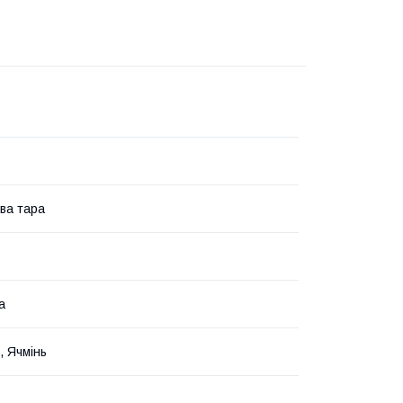
ва тара
а
 Ячмінь