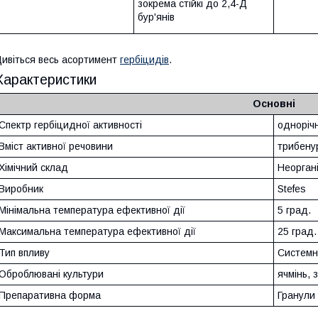
зокрема стійкі до 2,4-Д
бур'янів
ивіться весь асортимент
гербіцидів
.
Характеристики
Основні
Спектр гербіцидної активності
однорічн
Вміст активної речовини
трибенур
Хімічний склад
Неоргані
Виробник
Stefes
Мінімальна температура ефективної дії
5 град.
Максимальна температура ефективної дії
25 град.
Тип впливу
Систем
Оброблювані культури
ячмінь,
Препаративна форма
Гранул