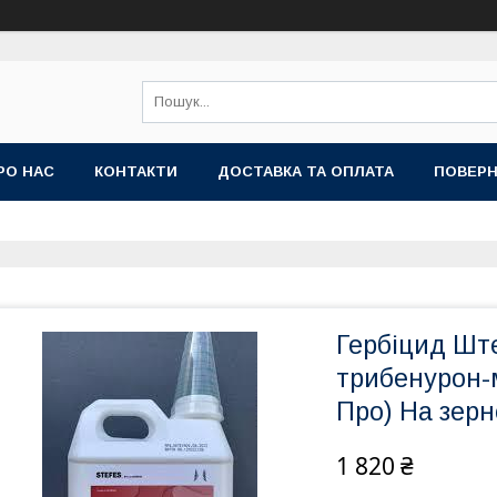
РО НАС
КОНТАКТИ
ДОСТАВКА ТА ОПЛАТА
ПОВЕРН
Гербіцид Ште
трибенурон-м
Про) На зерн
1 820 ₴