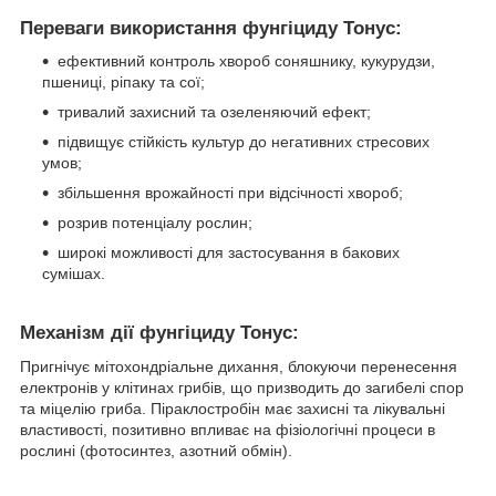
Переваги використання фунгіциду Тонус:
ефективний контроль хвороб соняшнику, кукурудзи,
пшениці, ріпаку та сої;
тривалий захисний та озеленяючий ефект;
підвищує стійкість культур до негативних стресових
умов;
збільшення врожайності при відсічності хвороб;
розрив потенціалу рослин;
широкі можливості для застосування в бакових
сумішах.
Механізм дії фунгіциду Тонус:
Пригнічує мітохондріальне дихання, блокуючи перенесення
електронів у клітинах грибів, що призводить до загибелі спор
та міцелію гриба. Піраклостробін має захисні та лікувальні
властивості, позитивно впливає на фізіологічні процеси в
рослині (фотосинтез, азотний обмін).