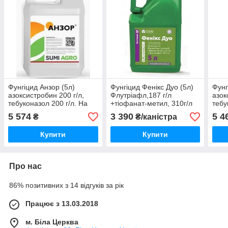
Фунгіцид Анзор (5л)
Фунгіцид Фенікс Дуо (5л)
Фунг
азоксистробин 200 г/л,
Флутріафл,187 г/л
азок
тебуконазол 200 г/л. На
+тіофанат-метил, 310г/л
тебу
сою, ріпак, соняшник,
Пшениця, ячмінь, ріпак,
сою,
5 574
3 390
5 4
₴
₴/каністра
оз.пшеницю
сою, горох, цук. буряк,
пше
соняшник, рис
Купити
Купити
Про нас
86% позитивних з 14 відгуків за рік
Працює з 13.03.2018
м. Біла Церква