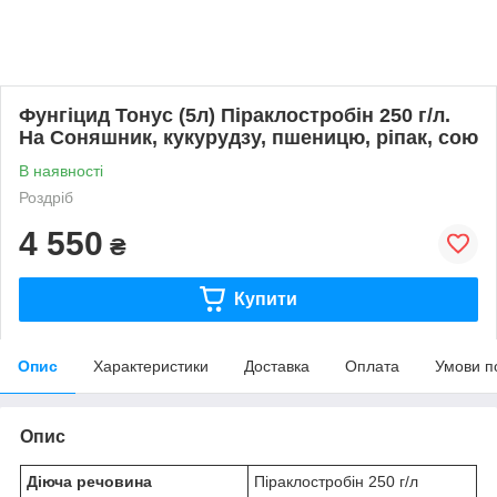
Фунгіцид Тонус (5л) Піраклостробін 250 г/л.
На Соняшник, кукурудзу, пшеницю, ріпак, сою
В наявності
Роздріб
4 550
₴
Купити
Опис
Характеристики
Доставка
Оплата
Умови п
Опис
Діюча речовина
Піраклостробін 250 г/л