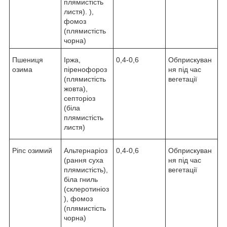
плямистість
листя). ),
фомоз
(плямистість
чорна)
Пшениця
Іржа,
0,4-0,6
Обприскуван
озима
піренофороз
ня під час
(плямистість
вегетації
жовта),
септоріоз
(біла
плямистість
листя)
Ріпс озимий
Альтернаріоз
0,4-0,6
Обприскуван
(рання суха
ня під час
плямистість),
вегетації
біла гниль
(склеротиніоз
), фомоз
(плямистість
чорна)