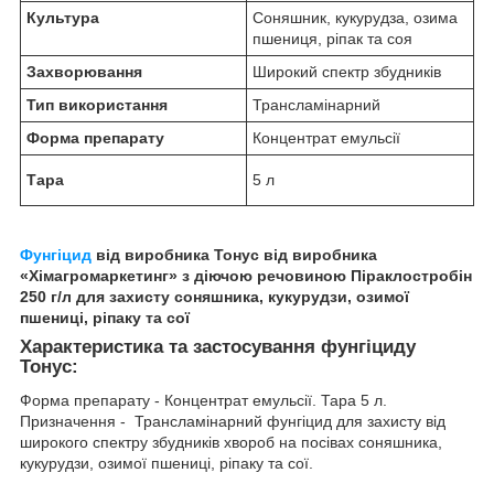
Культура
Соняшник, кукурудза, озима
пшениця, ріпак та соя
Захворювання
Широкий спектр збудників
Тип використання
Трансламінарний
Форма препарату
Концентрат емульсії
Тара
5 л
Фунгіцид
від виробника Тонус від виробника
«Хімагромаркетинг» з діючою речовиною Піраклостробін
250 г/л для захисту соняшника, кукурудзи, озимої
пшениці, ріпаку та сої
Характеристика та застосування фунгіциду
Тонус:
Форма препарату - Концентрат емульсії. Тара 5 л.
Призначення - Трансламінарний фунгіцид для захисту від
широкого спектру збудників хвороб на посівах соняшника,
кукурудзи, озимої пшениці, ріпаку та сої.