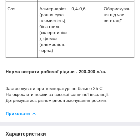
Соя
Альтернаріоз
0,4-0,6
Обприскуван
(рання суха
ня під час
плямистість),
вегетації
біла гниль
(склеротиніоз
), фомоз
(плямистість
чорна)
Норма витрати робочої рідини - 200-300 л/га.
Застосовувати при температурі не більше 25 С.
Не окреслити посіви за високої сонячної інсоляції.
Дотримуватись рівномірності змочування рослин.
Приховати
Характеристики