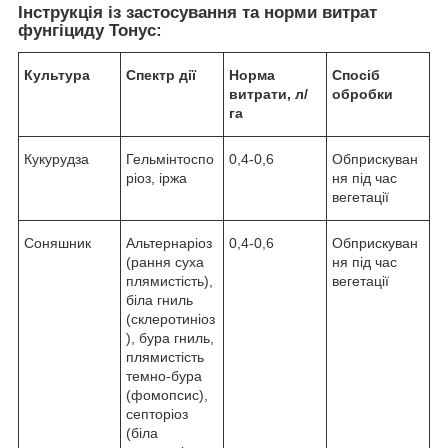
Інструкція із застосування та норми витрат
фунгіциду Тонус:
Культура
Спектр дії
Норма
Спосіб
витрати, л/
обробки
га
Кукурудза
Гельмінтоспо
0,4-0,6
Обприскуван
ріоз, іржа
ня під час
вегетації
Соняшник
Альтернаріоз
0,4-0,6
Обприскуван
(рання суха
ня під час
плямистість),
вегетації
біла гниль
(склеротиніоз
), бура гниль,
плямистість
темно-бура
(фомопсис),
септоріоз
(біла