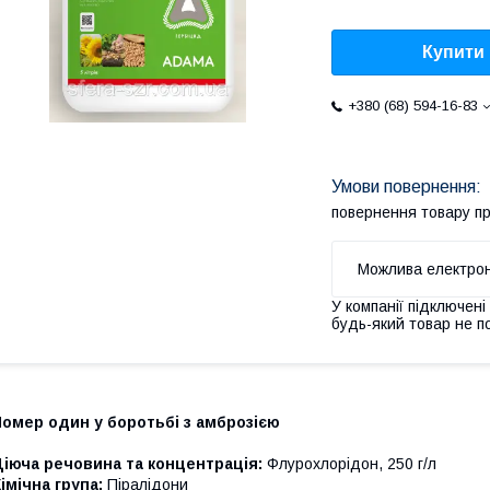
Купити
+380 (68) 594-16-83
повернення товару п
У компанії підключені
будь-який товар не п
омер один у боротьбі з амброзією
іюча речовина та концентрація:
Флурохлорідон, 250 г/л
імічна група:
Піралідони