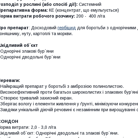
озподіл у рослині (або спосіб дії):
Системний
Препаративна форма:
КЕ (концентрат, що емульгується)
Норма витрати робочого розчину:
200 - 400 л/га
Про препарат
: Досходовий
гербіцид
для боротьби з однорічними 
оняшнику, нуту, картоплі та моркви.
Шкідливий об´єкт
 Однорічні злакові бур´яни
 Однорічні дводольні бур´яни
Переваги:
 Найкращий препарат у боротьбі з амброзією полинолистою.
 Високоефективний проти багатьох широколистих і злакових бур’ян
 Створює тривалий захисний екран.
 Зберігає вологу і елементи живлення у ґрунті, мінімізуючи конкуре
 Завдяки унікальній діючій речовині є незамінним при вирощуванні
СОНДОН
орма витрати: 2,0 -­ 3,0 л/га
кідливий об´єкт: Однорічні дводольні та злакові бур´яни.