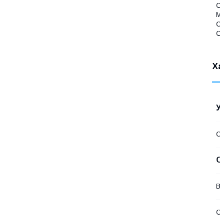
С
М
С
С
Х
О
В
О