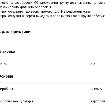
посіб та час обробки: Обприскування ґрунту до висівання, під час 
аксимальна кратність обробок: 1
трок очікування до збору урожаю, діб: Не регламентується
трок очікування перед виходом в поле (механізовані/ручні роботи):
арактеристики
Упаковка
б`єм
5 л
Основні
иробник
ADAMA
броблювані культури.
Картопля