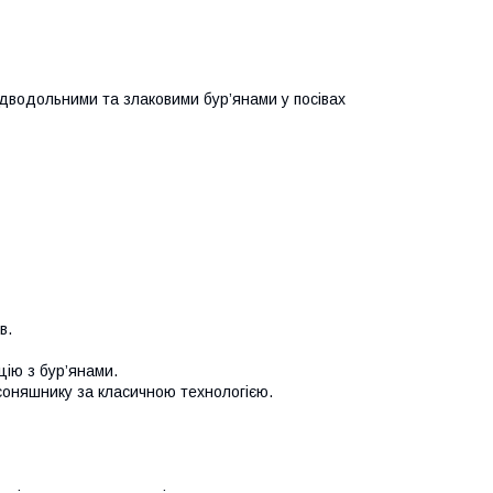
дводольними та злаковими бур’янами у посівах
ів.
нцію з бур’янами.
 соняшнику за класичною технологією.