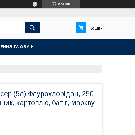
Кошик
Кошик
ЕННЯ ТА ОБМІН
сер (5л),Флурохлорідон, 250
шник, картоплю, батіг, моркву