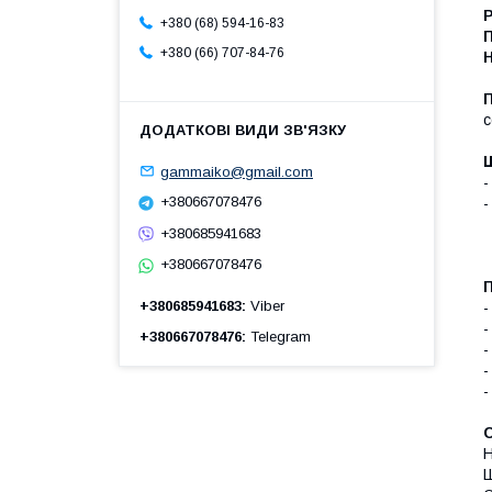
Р
+380 (68) 594-16-83
+380 (66) 707-84-76
с
gammaiko@gmail.com
-
+380667078476
-
+380685941683
+380667078476
+380685941683
Viber
-
-
+380667078476
Telegram
-
-
-
Н
Ш