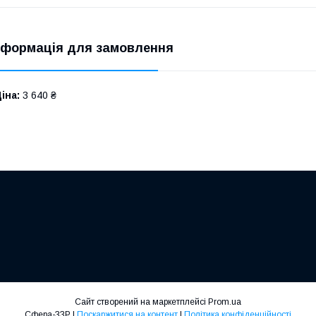
нформація для замовлення
іна:
3 640 ₴
Сайт створений на маркетплейсі
Prom.ua
Сфера-ЗЗР |
Поскаржитися на контент
|
Політика конфіденційності