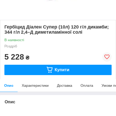
Гербіцид Діален Супер (10л) 120 г/л дикамби;
344 г/л 2,4–Д диметиламінної солі
В наявності
Роздріб
5 228
₴
Купити
Опис
Характеристики
Доставка
Оплата
Умови п
Опис