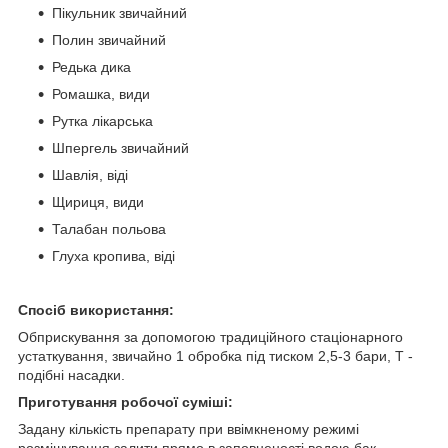
Пікульник звичайний
Полин звичайний
Редька дика
Ромашка, види
Рутка лікарська
Шпергель звичайний
Шавлія, віді
Щириця, види
Талабан польова
Глуха кропива, віді
Спосіб використання:
Обприскування за допомогою традиційного стаціонарного
устаткування, звичайно 1 обробка під тиском 2,5-3 бари, Т -
подібні насадки.
Приготування робочої суміші:
Задану кількість препарату при ввімкненому режимі