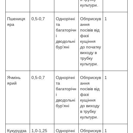
культури.
Пшениця
0,5-0,7
Однорічні
Обприскув
1
яра
та
ання
багаторічн
посівів від
і
фазі
дводольні
кущіння
бур'яні
до початку
виходу в
трубку
культури.
Ячмінь
0,5-0,7
Однорічні
Обприскув
1
ярий
та
ання
багаторічн
посівів від
і
фазі
дводольні
кущіння
бур'яні
до виходу
в трубку
культури.
Кукурудза
1,0-1,25
Однорічні
Обприскув
1