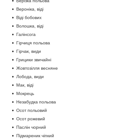
Берізка польова
Вероніка, віді
Віді бобових
Волошка, віді
Галінсога
Гірчиця польова
Гірчак, види
Грицики звичайні
Жовтозілля весняне
Лобода, види
Мак, віді
Мокрець
Незабудка польова
Осот польовий
Осот рожевий
Паслін чорний
Підмареник чіпкий