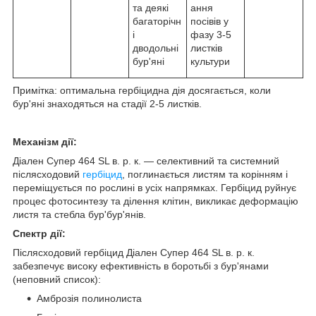
та деякі
ання
багаторічн
посівів у
і
фазу 3-5
дводольні
листків
бур'яні
культури
Примітка: оптимальна гербіцидна дія досягається, коли
бур'яні знаходяться на стадії 2-5 листків.
Механізм дії:
Діален Супер 464 SL в. р. к. ― селективний та системний
післясходовий
гербіцид
, поглинається листям та корінням і
переміщується по рослині в усіх напрямках. Гербіцид руйнує
процес фотосинтезу та ділення клітин, викликає деформацію
листя та стебла бур'бур'янів.
Спектр дії:
Післясходовий гербіцид Діален Супер 464 SL в. р. к.
забезпечує високу ефективність в боротьбі з бур'янами
(неповний список):
Амброзія полинолиста