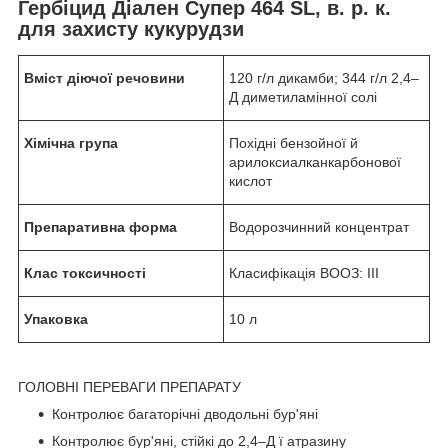
Гербіцид Діален Супер 464 SL, в. р. к.
для захисту кукурудзи
Вміст діючої речовини
120 г/л дикамби; 344 г/л 2,4–
Д диметиламінної солі
Хімічна група
Похідні бензойної й
арилоксиалканкарбонової
кислот
Препаративна форма
Водорозчинний концентрат
Клас токсичності
Класифікація ВООЗ: III
Упаковка
10 л
ГОЛОВНІ ПЕРЕВАГИ ПРЕПАРАТУ
Контролює багаторічні дводольні бур'яні
Контролює бур'яні, стійкі до 2,4–Д ї атразину