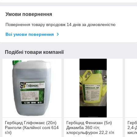
Умови повернення
Повернення товару впродовж 14 днів за домовленістю
Всі умови повернення
Подібні товари компанії
Гербіцид Гліфомакс (20л)
Гербіцид Фенизан (5л)
Герб
Ранголи (Калійної солі 614
Дикамба 360 г/л;
2,4-
г/л)
хлорсульфурон 22,2 г/л
кисл