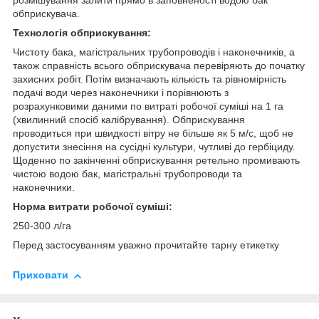
розмішування залити прямо в заповненості водою бак
обприскувача.
Технологія обприскування:
Чистоту бака, магістральних трубопроводів і наконечників, а
також справність всього обприскувача перевіряють до початку
захисних робіт. Потім визначають кількість та рівномірність
подачі води через наконечники і порівнюють з
розрахунковими даними по витраті робочої суміші на 1 га
(хвилинний спосіб калібрування). Обприскування
проводиться при швидкості вітру не більше як 5 м/с, щоб не
допустити знесіння на сусідні культури, чутливі до гербіциду.
Щоденно по закінченні обприскування ретельно промивають
чистою водою бак, магістральні трубопроводи та
наконечники.
Норма витрати робочої суміші:
250-300 л/га
Перед застосуванням уважно прочитайте тарну етикетку
Приховати