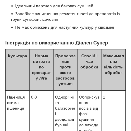
Ідеальний партнер для бакових сумішей
Запобігає виникненню резистентності до препаратів із
групи сульфонілсечовин
Не має обмежень для наступних культур у сівозміні
Інструкція по використанню Діален Супер
Культура
Норма
Проверяе
Спосіб і
Максимал
витрати
мая
час
ьна
по
проти
обробки
кількість
препарат
якого
обробок
у л/га
застосов
ується
Пшениця
0,8
Однорічні
Обприскув
1
озима
та
ання
пшениця
багаторічн
посівів від
і
фазі
дводольні
кущіння
бур'яні
до виходу
в трубку